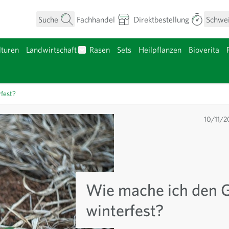
Suche
Fachhandel
Direktbestellung
Schwe
turen
Landwirtschaft
Rasen
Sets
Heilpflanzen
Bioverita
umen anzeigen
Untermenü für Kategorie Landwirtschaft a
nzgut anzeigen
rfest?
10/11/2
Wie mache ich den 
winterfest?