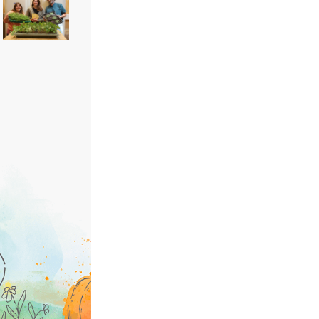
März: Jetzt gehts
los!
26/02/2025