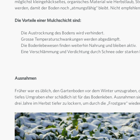
möglichst kleingehäckseltes, organisches Material wie Herbstlaub, Str
werden, damit der Boden noch „atmungsfähig“ bleibt. Nicht empfehle
Die Vorteile einer Mulchschicht sind:
Die Austrocknung des Bodens wird verhindert.
Grosse Temperaturschwankungen werden abgedämpft.
Die Bodenlebewesen finden weiterhin Nahrung und bleiben aktiv.
Eine Verschlämmung und Verdichtung durch Schnee oder starken 
Ausnahmen
Früher war es üblich, den Gartenboden vor dem Winter umzugraben, o
tiefes Umgraben eher schädlich ist für das Bodenleben. Ausnahmen sind
drei Jahre im Herbst tiefer zu lockern, um durch die „Frostgare“ wie