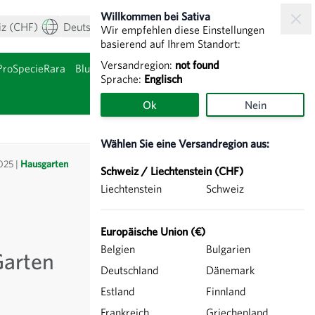
Willkommen bei Sativa
iz (CHF)
Deutsch
Mein Konto
Warenkorb
Wir empfehlen diese Einstellungen
basierend auf Ihrem Standort:
Versandregion:
not found
ProSpecieRara
Blumenzwiebeln & Knollen
Sprache:
Englisch
nzeigen
Untermenü für Kategor
Ok
Nein
Wählen Sie eine Versandregion aus:
Sidebar
News durchsuchen
025
Hausgarten
Schweiz / Liechtenstein (CHF)
Liechtenstein
Schweiz
News durchsuchen
Europäische Union (€)
Suche
Belgien
Bulgarien
Garten
Deutschland
Dänemark
Kategorien
Estland
Finnland
Frankreich
Griechenland