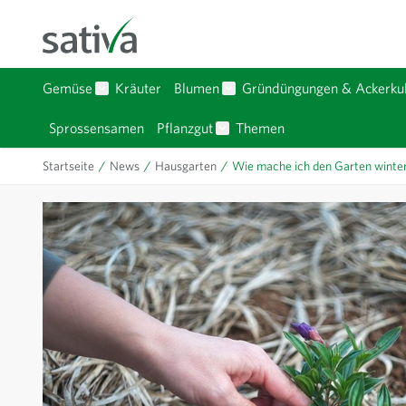
Zum Inhalt springen
Gemüse
Kräuter
Blumen
Gründüngungen & Ackerkul
Untermenü für Kategorie Gemüse anzeigen
Untermenü für Kategorie Bl
Sprossensamen
Pflanzgut
Themen
Untermenü für Kategorie Pfla
Startseite
/
News
/
Hausgarten
/
Wie mache ich den Garten winte