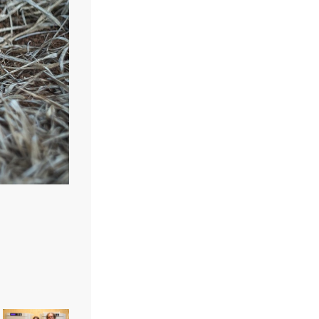
Neue Sativa-
Zweigstellen
23/10/2024
Frühjahrspflanzgut: Steckzwiebeln
setzen
26/02/2025
Gartentipps im
April: Jäten,
Säen, Schneiden
31/03/2025
Robuste Vielfalt
im Salatregal
02/09/2024
Gartentipps im