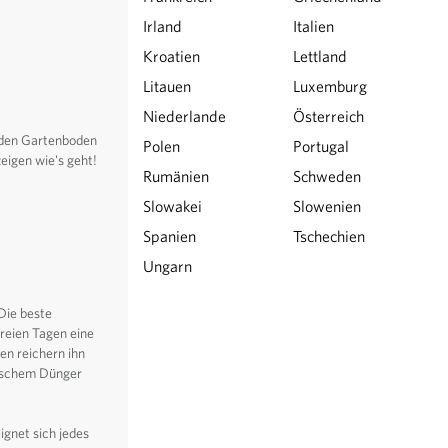
Hausgarten (34)
Irland
Italien
Landwirtschaft (7)
Kroatien
Lettland
Erwerbsgarten (12)
Litauen
Luxemburg
Allgemein (15)
Niederlande
Österreich
Events (1)
den Gartenboden
Polen
Portugal
eigen wie's geht!
Neues von Sativa (9)
Rumänien
Schweden
Rezept (3)
Slowakei
Slowenien
Spanien
Tschechien
Ungarn
Archive
Die beste
April 2026
freien Tagen eine
en reichern ihn
Februar 2026
nischem Dünger
Januar 2026
Dezember 2025
gnet sich jedes
November 2025