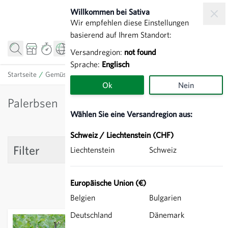
Zum Inhalt springen
Willkommen bei Sativa
Wir empfehlen diese Einstellungen
basierend auf Ihrem Standort:
Versandregion:
not found
Sprache:
Englisch
Startseite
/
Gemüse
/
Erbsen
/
Palerbsen
Ok
Nein
Palerbsen
Wählen Sie eine Versandregion aus:
Schweiz / Liechtenstein (CHF)
Filter
Liechtenstein
Schweiz
Europäische Union (€)
Belgien
Bulgarien
Deutschland
Dänemark