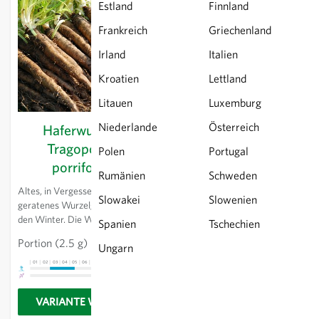
Estland
Finnland
Frankreich
Griechenland
Irland
Italien
Kroatien
Lettland
Litauen
Luxemburg
Niederlande
Österreich
Haferwurzel -
Tragopogon
Polen
Portugal
porrifolius
Rumänien
Schweden
Altes, in Vergessenheit
Slowakei
Slowenien
geratenes Wurzelgemüse für
den Winter. Die Wurzeln
Spanien
Tschechien
können gekocht, ähnlich wie
Portion
(2.5 g)
CHF 4.36
Ungarn
Schwarzwurzeln verwendet
werden. Im zweiten Jahr
01
02
03
04
05
06
07
08
09
10
11
12
13
erscheinen die dekorativen,
violetten Blüten.
VARIANTE WÄHLEN