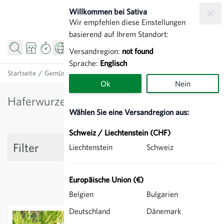
Zum Inhalt springen
Willkommen bei Sativa
Wir empfehlen diese Einstellungen
basierend auf Ihrem Standort:
Versandregion:
not found
Sprache:
Englisch
Startseite
/
Gemüse
/
Haferwurzeln
Ok
Nein
Haferwurzeln
Wählen Sie eine Versandregion aus:
Schweiz / Liechtenstein (CHF)
Filter
Liechtenstein
Schweiz
Europäische Union (€)
Belgien
Bulgarien
Deutschland
Dänemark