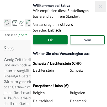
Zum Inhalt springen
Willkommen bei Sativa
Wir empfehlen diese Einstellungen
basierend auf Ihrem Standort:
Versandregion:
not found
Sprache:
Englisch
Startseite
/
Sets
Ok
Nein
Sets
Wählen Sie eine Versandregion aus:
Wenig Zeit für die Sortenauswahl im Garten und vielleicht?
Schweiz / Liechtenstein (CHF)
Und auch noch nicht die passenden Ideen? Kein Problem! Mit
Liechtenstein
Schweiz
unseren sorgfältig zusammengestellten, vielfältigen
Biosaatgut-Sets treffen Sie immer die richtige Wahl. So wird
Gärtnern ganz einfach. Ob für den Balkon, den Kräutergarten
Europäische Union (€)
oder Gärtnern mit Kindern – für jedes Gartenprojekt und
jeden Geschmack ist etwas dabei. Statt einzelne Samentüten
Belgien
Bulgarien
zu kaufen, erhalten Sie bei uns alles in einem praktischen Set,
Deutschland
Dänemark
das Ihren Garten mit einer durchdachten Sortenauswahl