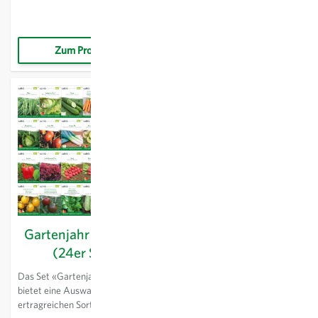
neun Sorten, die jeweils in
knackigem Gemüse ganz
Portion
CHF 53.68
bunten Mischungen abgefüllt
einfach und unkompliziert– ob
sind. Mangold in leuchtendem
im Garten, auf dem Balkon oder
rot, orange, rosa, gelb und
der Terrasse. Das Set enthält
Zum Produkt
VARIANTE WÄHLEN
weiss, bunte Randen, oder das
eine interessante Vielfalt an
attraktive Farbspiel aus drei
aromatischen Kräutern sowie
Bohnensorten bringen Laune ins
knackigem Wurzelgemüse und
Beet und Abwechslung auf den
bunten Salaten. Besonders
Teller. Dieses Set bietet eine
praktisch und zeitsparend: Fast
gelungene Kombination aus
alle Sorten werden in Form von
Ertrag, Vielfalt und Geschmack
Saathilfen, also Saatscheibe, -
- einfach wunderbar für
teppich oder -bänder
experimentierfreudige
bereitgestellt – damit gelingt die
Hobbygärtner*innen!
Aussaat ganz einfach.
Gartenjahr Gemüse
Gartenjahr
(24er Set)
GemüseBlumenmix
(24er Set)
Das Set «Gartenjahr Gemüse»
bietet eine Auswahl an
Das Set «Gartenjahr Mix»
ertragreichen Sorten für ein
bietet eine Auswahl an