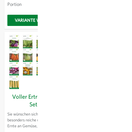
Sorten wie dem aromatischen
Zürcher, Genfer oder Berner
Portion
CHF 21.30
Zitronenbasilikum oder dem
Rose kultivieren Sie ein Stück
würzigen Bohnenkraut haben
Schweizer Gartenkultur. Alle
Sie immer die passenden
Sorten in diesem Set tragen das
VARIANTE WÄHLEN
Zum Produkt
Kräuter für Ihre
ProSpecieRara-Label und sind
Lieblingsgerichte zur Hand.
so als seltene bzw. alte Sorten
Salatrauke und glatte Petersilie
ausgewiesen. Mit diesem Set
bringen frische Noten in Salate
setzten Sie sich für den Erhalt
oder Suppen, Schnittknoblauch
der Vielfalt von seltenen
rundet das Set mit seinem
Pflanzensorten ein. Ideal für alle,
markanten Geschmack ab.
die regionale Vielfalt im Garten
Pflegeleicht und ertragreich –
und auf dem Teller schätzen.
ideal für Fans der Kräuterküche!
Voller Ertrag (13er
Set)
Sie wünschen sich eine
besonders reiche und vielseitige
Ernte an Gemüse, Früchten und
Kräutern? Das Set "Voller