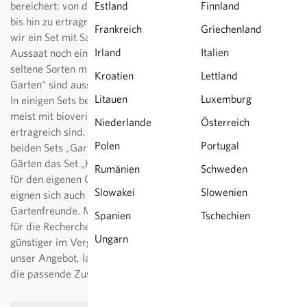
bereichert: von duftenden Blumen und aromatischen Kräutern
Estland
Finnland
bis hin zu ertragreichen Gemüsesorten. Für Einsteiger haben
Frankreich
Griechenland
wir ein Set mit Saathilfen zusammengestellt, welche die
Irland
Italien
Aussaat noch einfacher machen. Sie interessieren sich für alte,
seltene Sorten mit kulturhistorischem Wert? Im Set „Schweizer
Kroatien
Lettland
Garten“ sind ausschliesslich ProSpecieRara-Sorten enthalten.
Litauen
Luxemburg
In einigen Sets befinden sich zudem von Sativa gezüchtete,
meist mit bioverita-Label, die besonders geschmackvoll und
Niederlande
Österreich
ertragreich sind. Für sehr grosser Gärten lohnen sich die
Polen
Portugal
beiden Sets „Gartenjahr“ oder „100m2-Garten“. Für kleinere
Gärten das Set „Hochbeet“ oder Bunt und Gesund“. Nicht nur
Rumänien
Schweden
für den eigenen Garten sind die Sets eine Bereicherung. Sie
Slowakei
Slowenien
eignen sich auch wunderbar als Geschenk für Ihre
Gartenfreunde. Mit unseren Saatgut-Sets sparen Sie sich Zeit
Spanien
Tschechien
für die Recherche und bares Geld: die Sets sind 10-15 %
Ungarn
günstiger im Vergleich zum Einzelkauf. Stöbern Sie durch
unser Angebot, lassen Sie sich inspirieren – es ist bestimmt
die passende Zusammenstellung für Ihren Garten dabei.