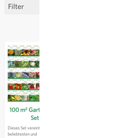
Filter
100 m² Garten (40er
ApothekerGarten
Set)
(6er Set)
Dieses Set vereint die
Holen Sie sich die Kraft der
beliebtesten und
Heilpflanzen in den Garten. Die