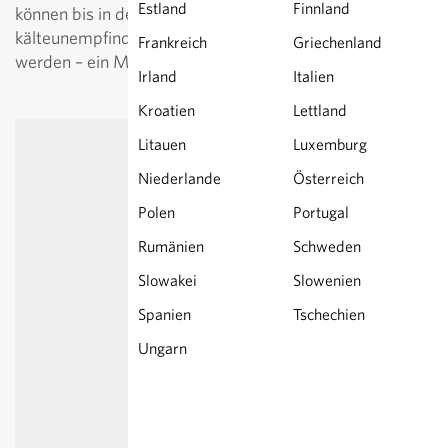
Estland
Finnland
können bis in den Späherbst geerntet,
kälteunempfindliche Sorten bereits im März ausgesät
Frankreich
Griechenland
werden – ein Must-Have für den Gemüsegarten.
Irland
Italien
Kroatien
Lettland
Litauen
Luxemburg
Niederlande
Österreich
Polen
Portugal
Rumänien
Schweden
Slowakei
Slowenien
Spanien
Tschechien
Ungarn