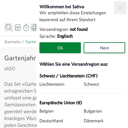
Zum Inhalt springen
Willkommen bei Sativa
Wir empfehlen diese Einstellungen
basierend auf Ihrem Standort:
Versandregion:
not found
Sprache:
Englisch
Startseite
/
Gartenjahr Gemüse (24er Set)
Ok
Nein
Gartenjahr Gemüse (24er Set)
Wählen Sie eine Versandregion aus:
sh50
Schweiz / Liechtenstein (CHF)
Das Set «Gartenjahr Gemüse» bietet eine Auswahl an
Liechtenstein
Schweiz
ertragreichen Sorten für ein erfolgreiches Gartenjahr. Es
umfasst eine gelungene Mischung aus diversen
Europäische Union (€)
Gemüsesorten und Salaten, sodass rund ums Jahr
geerntet werden kann. Ob feines Blattgemüse,
Belgien
Bulgarien
knackiges Wurzelgemüse oder saftige Tomaten, für
Deutschland
Dänemark
jeden Geschmack ist etwas dabei. Wiz- und Kohlsorten