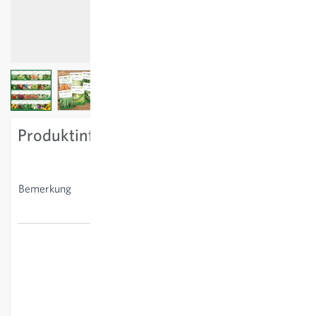
View larger image
View larger image
View larger image
View larger image
Produktinformation
Das Set beinhaltet einzelne
Samentüten.Im Vergleich
Bemerkung
zum Einzelkauf profitieren
Sie von 15 % Rabatt.
Bohne Maxi, Bataviasalat
Laibacher Eis 2, Gurke Tanja,
Karotte Berlikum Auslese
(SAT 505), Blumenkohl
Goodman, Federkohl
Halbhoher Grüner Krauser,