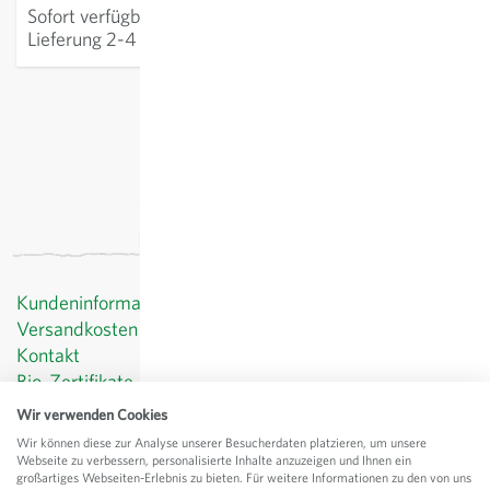
Sofort verfügbar
:
IN DEN WARENKORB
Lieferung 2-4 Tage
exkl.
Versand
, inkl. MWST
Kundeninformationen
Versandkosten
Kontakt
Bio-Zertifikate
Datenschutz
Wir verwenden Cookies
AGB
Wir können diese zur Analyse unserer Besucherdaten platzieren, um unsere
Impressum
Webseite zu verbessern, personalisierte Inhalte anzuzeigen und Ihnen ein
großartiges Webseiten-Erlebnis zu bieten. Für weitere Informationen zu den von uns