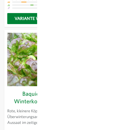
VARIANTE WÄHLEN
VARIANTE WÄHLEN
Baquieu -
Baselbieter Röteli -
Winterkopfsalat
Pflaumentomate
Rote, kleinere Köpfe. Für den
Längliche, kleine, hellrote
Überwinterungsanbau oder zur
Früchte, die sehr
Aussaat im zeitigen Frühjahr.
wohlschmeckend sind, aber
relativ wenig Saft haben.