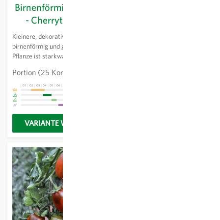
Birnenförmige Gelbe
Black Cherry -
- Cherrytomate
Cherrytomate
Kleinere, dekorative Früchte,
Freilandtomate. Reichtragende
birnenförmig und gelb. Die
Cherrytomate mit vielen
Pflanze ist starkwachsend.
dunkelroten bis schwarzen
Früchten. Sehr gutes Aroma.
Portion
(25 Korn)
CHF 5.23
Portion
(25 Korn)
CHF 5.23
01
02
03
04
05
06
07
08
09
10
11
12
13
01
02
03
04
05
06
07
08
09
10
11
12
13
VARIANTE WÄHLEN
VARIANTE WÄHLEN