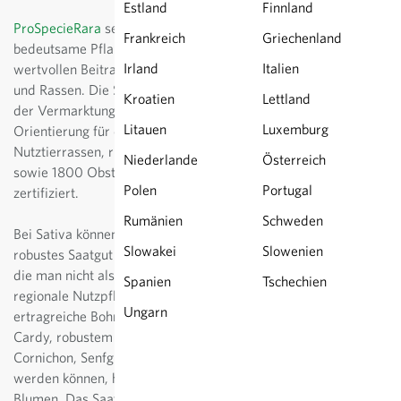
Estland
Finnland
ProSpecieRara
setzt sich ein für alte, kulturhistorisch
Frankreich
Griechenland
bedeutsame Pflanzen und Tiere und leistet damit einen
Irland
Italien
wertvollen Beitrag zur Erhaltungsarbeit der alten Sorten
und Rassen. Die Stiftung hilft mit ihrem Gütesiegel bei
Kroatien
Lettland
der Vermarktung von Spezialitäten und bietet
Litauen
Luxemburg
Orientierung für den Konsumenten. Derzeit sind 26
Nutztierrassen, rund 1000 Garten- und Ackerpflanzen,
Niederlande
Österreich
sowie 1800 Obstsorten und viele weitere Zierpflanzen
Polen
Portugal
zertifiziert.
Rumänien
Schweden
Bei Sativa können Sie rund 140 Sorten samenfestes,
Slowakei
Slowenien
robustes Saatgut seltener Sorten kaufen - Nischensorten,
die man nicht als Massenprodukt im Handel findet,
Spanien
Tschechien
regionale Nutzpflanzen, von bunten Auberginen über
Ungarn
ertragreiche Bohnensorten, dem selten gewordenen
Cardy, robustem Freilandsalat, Gurken, die sowohl als
Cornichon, Senfgurke aber auch Salatgurke verwendet
werden können, hin zu bunten Karotten und zierlichen
Blumen. Das Saatgut wird biologisch und