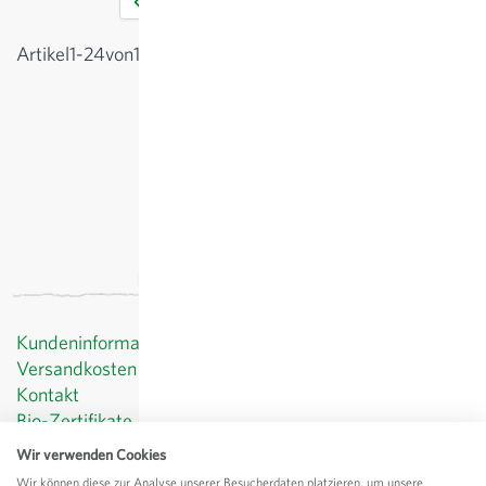
1
2
3
4
5
Sie lesen gerade die Seite
Seite
Seite
Seite
Seite
Anzeigen
Artikel
1
-
24
von
180
Kundeninformationen
Versandkosten
Kontakt
Bio-Zertifikate
Datenschutz
Wir verwenden Cookies
AGB
Wir können diese zur Analyse unserer Besucherdaten platzieren, um unsere