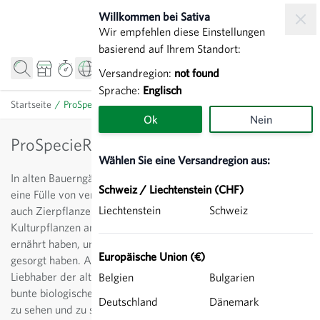
Zum Inhalt springen
Willkommen bei Sativa
Wir empfehlen diese Einstellungen
basierend auf Ihrem Standort:
Versandregion:
not found
Sprache:
Englisch
Startseite
/
ProSpecieRara
Ok
Nein
ProSpecieRara
Wählen Sie eine Versandregion aus:
In alten Bauerngärten fand man noch im 19. Jahrhundert
Schweiz / Liechtenstein (CHF)
eine Fülle von verschiedenen Sorten, sei es Nutz- oder
Liechtenstein
Schweiz
auch Zierpflanzen. Hier wurden heute fast vergessene
Kulturpflanzen angebaut, die Familie und Angestellte
ernährt haben, und für Abwechslung auf dem Teller
Europäische Union (€)
gesorgt haben. Auch heute finden sich immer mehr
Liebhaber der alten Sorten, und es macht Spass, die
Belgien
Bulgarien
bunte biologische Vielfalt im Garten und auf dem Teller
Deutschland
Dänemark
zu sehen und zu schmecken.