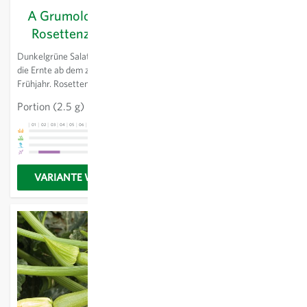
A Grumolo verde -
A pied court de
Rosettenzichorie
Plainpalais - Wirz
Dunkelgrüne Salatrosetten für
Aus der Plainpalais Ebene bei
die Ernte ab dem zeitigen
Genf stammender, flachrunder,
Frühjahr. Rosetten bei der Ernte
feingekrauster Wirz für die
nicht zu gross werden lassen,
Ernte im Herbst bis in den
Portion
(2.5 g)
CHF 4.36
die Bitterkeit nimmt dann zu.
Winter hinein. Erträgt Fröste bis
-5 °C. Dünne Blätter mit sehr
01
02
03
04
05
06
07
08
09
10
11
12
13
01
02
03
04
05
06
07
08
09
10
11
12
13
gutem Geschmack.
VARIANTE WÄHLEN
Zum Produkt