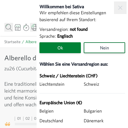
Zum Inhalt springen
Willkommen bei Sativa
Wir empfehlen diese Einstellungen
basierend auf Ihrem Standort:
Versandregion:
not found
Sprache:
Englisch
Startseite
/
Alberello di Sarzana - Zucchetti hellgrün
Ok
Nein
Alberello di Sarzana - Zucchetti hellgrün
Wählen Sie eine Versandregion aus:
zu26 (Cucurbita pepo)
Schweiz / Liechtenstein (CHF)
Eine traditionelle Zucchettisorte aus Italien in hellen,
Liechtenstein
Schweiz
leicht marmorierten Früchten. Angenehmer Geschmack
und feine Konsistenz des Fruchtfleisches. Reichtragend
Europäische Union (€)
und offen wachsend.
Belgien
Bulgarien
01
02
03
04
05
06
07
08
09
10
11
12
13
Deutschland
Dänemark