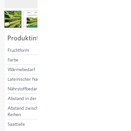
View larger image
View larger image
View larger image
Produktinformation
Fruchtform
zylindrisch, leicht gebogen
Farbe
hellgrün
Wärmebedarf
hoch
Lateinischer Name
Cucurbita pepo
Nährstoffbedarf
hoch
Abstand in der Reihe
75 cm
Abstand zwischen den
100 cm
Reihen
Saattiefe
2-3 cm