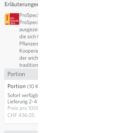
Erläuterungen
ProSpecieRara: Diese Sorte wurde von
ProSpecieRara als seltene bzw. alte Sorte
ausgezeichnet. ProSpecieRara ist eine Stiftung,
die sich für den Erhalt der Vielfalt von seltenen
Pflanzensorten einsetzt. In langjähriger
Kooperation mit ProSpecieRara ist Sativa aktiv in
der wichtigen Erhaltung und Pflege dieser
traditionellen Sorten.
Portion
Portion
CHF 4.36
(10 Korn)
Sofort verfügbar
:
IN DEN WARENKORB
Lieferung 2-4 Tage
Preis pro
1000k:
CHF 436.05