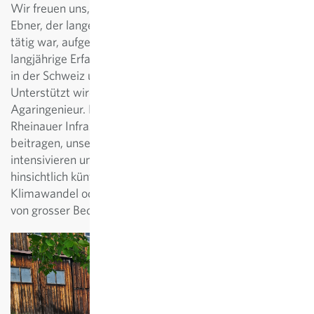
Wir freuen uns, dass der neue Betrieb von Friedemann
Ebner, der lange bei Sativa Rheinau als Pflanzenzüchter
tätig war, aufgebaut und geführt wird. Durch seine
langjährige Erfahrung wird er die Pflanzenzüchtung hier
in der Schweiz und in Deutschland optimal knüpfen.
Unterstützt wird Ebner von Thomas Matter,
Agaringenieur. Beide Standorte ergänzen unsere
Rheinauer Infrastruktur ideal und werden dazu
beitragen, unsere Züchtungsarbeit weiter zu
intensivieren und zu verbessern. Dies ist vor allem
hinsichtlich künftiger Herausforderungen wie
Klimawandel oder Deregulierung der neuen Gentechnik
von grosser Bedeutung.