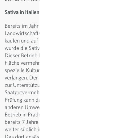
Sativa in Italien
Bereits im Jahr 2022 konnte Sativa einen kleinen
Landwirtschaftsbetrieb in der Nähe von Ancona (IT)
kaufen und auf biologischen Anbau umstellen. Dafür
wurde die Sativa Pradellona Srl. agricola gegründet.
Dieser Betrieb hat verschiedene Aufgaben. Auf ca. 8 ha
Fläche vermehren wir dort in begrenzten Mengen
spezielle Kulturen, die eine besondere Zuwendung
verlangen. Der Standort dient Sativa auch zunehmend
zur Unterstützung unserer Züchtungsarbeit. Die
Saatgutvermehrung von Züchtungslinien und deren
Prüfung kann dank des neuen Standorts auch unter
anderen Umweltbedingungen stattfinden. Bevor der
Betrieb in Pradellona gegründet wurde, hatte Sativa
bereits 7 Jahre Erfahrungen mit gepachteten Flächen
weiter südlich in der Region Molise sammeln können.
Das dort ansässige Betriebsleiterpaar Olivier Salamon