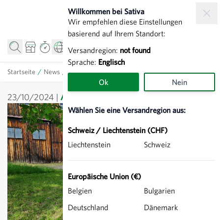
Zum Inhalt springen
Willkommen bei Sativa
Wir empfehlen diese Einstellungen
basierend auf Ihrem Standort:
Versandregion:
not found
Sprache:
Englisch
Startseite
/
News
/
Allgemein
/
Neue Sativa-Zweigstellen
Ok
Nein
23/10/2024
Allgemein
,
Neues von Sativa
Wählen Sie eine Versandregion aus:
Schweiz / Liechtenstein (CHF)
Liechtenstein
Schweiz
Europäische Union (€)
Belgien
Bulgarien
Deutschland
Dänemark