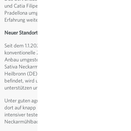
und Catia Filipetto ist mit dem Betrieb von Molise nach
Pradellona umgezogen und kann dort seine langjährige
Erfahrung weiter einsetzen.
Neuer Standort in Deutschland
Seit dem 1.1.2024 pachtet Sativa eine ehemalige,
konventionelle Züchtungsstation, die auf biologischen
Anbau umgestellt wird. Der neu gegründete Betrieb
Sativa Neckarmühlbach GmbH, der sich nördlich von
Heilbronn (DE), etwa 250 km von Rheinau entfernt
befindet, wird unsere Arbeit in der Pflanzenzüchtung
unterstützen und so den Betrieb in Rheinau entlasten.
Unter guten agronomischen Bedingungen können wir
dort auf knapp 8 ha Fläche unsere Züchtungslinien noch
intensiver testen. Zusätzlich vermehren wir Saatgut in
Neckarmühlbach.