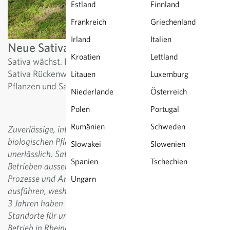
Estland
Finnland
Frankreich
Griechenland
Irland
Italien
Neue Sativa-Zweigstellen
Kroatien
Lettland
Sativa wächst. Die neuen Flächen und Gebäude geben
Sativa Rückenwind und treiben unsere Arbeit mit
Litauen
Luxemburg
Pflanzen und Saatgut weiter voran.
Niederlande
Österreich
Polen
Portugal
Rumänien
Schweden
Zuverlässige, internationale Partnerschaften sind in der
biologischen Pflanzenzüchtung und Saatgutgewinnung
Slowakei
Slowenien
unerlässlich. Sativa arbeitet deshalb mit verschiedenen
Spanien
Tschechien
Betrieben ausserhalb der Schweiz zusammen. Einige
Prozesse und Arbeiten können wir jedoch selbst am besten
Ungarn
ausführen, weshalb wir weiter expandieren. In den letzten
3 Jahren haben wir in Italien und Deutschland neue
Standorte für uns gewonnen, die unter anderem den
Betrieb in Rheinau entlasten.