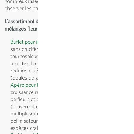
nombreux insectes... sans oublier les enfants qui aiment
observer les papillons, les abeilles et autres auxiliaires.
L’assortiment de Sativa propose trois superbes
mélanges fleuris
Buffet pour insectes
: mélange pour bandes fleuries
sans crucifères. Contient des vesces, du trèfle, des
tournesols et d’autres plantes qui nourrissent les
insectes. La croissance rapide des plantes permet de
réduire le désherbage. Convient bien aux seedballs
(boules de graines).
Apéro pour les abeilles
: mélange de fleurs simples à
croissance rapide pour bandes fleuries. Ce mélange
de fleurs et d’herbes sauvages d’écotypes suisses
(provenant de la cueillette sauvage en Suisse ou de
multiplication) fournit une riche alimentation aux
pollinisateurs et autres organismes utiles. Certaines
espèces craignent les gelées.