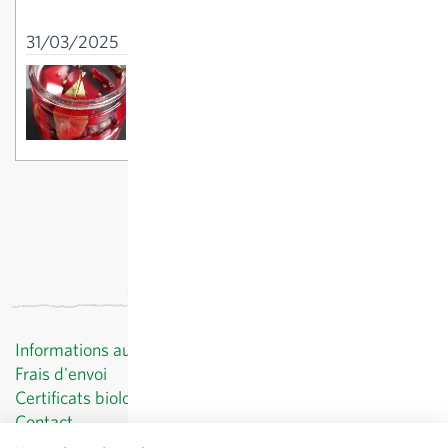
tailler
31/03/2025
Marinade de navets et betterave
rouge
18/10/2025
Informations au client
Frais d'envoi
Certificats biologiques
Contact
Protection des données