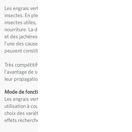
Les engrais verts profitent à la vie du sol, mais aussi aux
insectes. En plein été, lorsque les fleurs se font rares, les
insectes utiles, tels que les abeilles, trouvent peu de
nourriture. La disparition des prairies de fleurs sauvages
et des jachères du paysage agricole d’aujourd’hui en est
l’une des causes. Des espaces verts fleuris au jardin
peuvent constituer une aide précieuse!
Très compétitifs, les engrais verts présentent également
l’avantage de supprimer les adventices, réduisant ainsi
leur propagation.
Mode de fonctionnement des engrais verts
Les engrais verts annuels sont recommandés pour une
utilisation à court terme et des résultats rapides. Le
choix des variétés s’effectue en tenant compte des
effets recherchés et de la culture suivante.