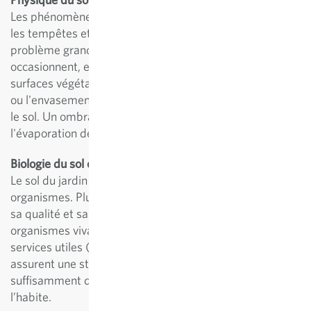
Les phénomènes météorologiques extrêmes, tels que
les tempêtes et les fortes pluies, constituent un
problème grandissant en raison des dégâts qu’ils
occasionnent, en particulier sur des sols asséchés. Les
surfaces végétalisées sont moins touchées par l'érosion
ou l'envasement, car les racines des plantes stabilisent
le sol. Un ombrage constant réduit en outre
l'évaporation de l'eau.
Biologie du sol et insectes
Le sol du jardin est vivant et abrite de nombreux
organismes. Plus il est riche en espèces, meilleures sont
sa qualité et sa fertilité. Les engrais verts nourrissent les
organismes vivant dans le sol, favorisant ainsi leurs
services utiles (la formation d'humus, par exemple). Ils
assurent une structure saine du sol et fournissent
suffisamment d'eau et de nourriture pour la vie qui
l’habite.