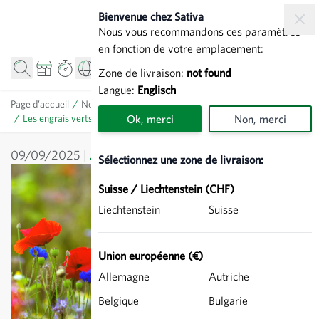
Allez au contenu
Bienvenue chez Sativa
Nous vous recommandons ces paramètres
en fonction de votre emplacement:
Zone de livraison:
not found
Langue:
Englisch
Page d’accueil
/
News
/
Jardin potager
/
Les engrais verts dans le jardin potager
Ok, merci
Non, merci
09/09/2025
Jardin potager
Sélectionnez une zone de livraison:
Suisse / Liechtenstein (CHF)
Liechtenstein
Suisse
Union européenne (€)
Allemagne
Autriche
Belgique
Bulgarie