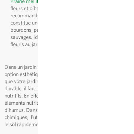
Prairie mellifère Mellifera
: ce mélange de plantes à
fleurs et d’herbes aromatiques annuelles est
recommandé par l’association Mellifera e.V. Il
constitue une offre riche en nectar et pollen pour les
bourdons, papillons, abeilles domestiques et
sauvages. Idéal pour les petites surfaces et les îlots
fleuris au jardin, il favorise en outre la fertilité du sol.
Dans un jardin privé, les engrais verts constituent une
option esthétique pour un entretien naturel du sol. Pour
que votre jardin fournisse des légumes de manière
durable, il faut tenir compte de l'équilibre en éléments
nutritifs. En effet, chaque récolte appauvrit le sol et les
éléments nutritifs doivent être restitués par la formation
d'humus. Dans un jardin biologique sans produits
chimiques, l'utilisation d'engrais verts permet d’enrichir
le sol rapidement et naturellement.