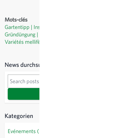
Mots-clés
Gartentipp
Insektenfreundlich
Herbstaussaat
Gründüngung
Engrais verts
Semis d’automne
Variétés mellifères
Conseil de jardin
Sidebar
News durchsuchen
News durchsuchen
Recherche
Kategorien
Evénements (0)