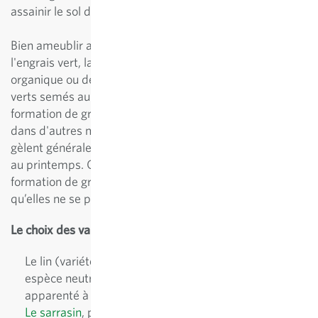
assainir le sol dans le cadre d'une rotation des cultures.
Bien ameublir au préalable la surface destinée à
l'engrais vert, la fertiliser avec un peu d'engrais
organique ou de compost, puis la niveler. Les engrais
verts semés au printemps peuvent être coupés avant la
formation de graines et répartis en couche de paillage
dans d'autres massifs. Les engrais verts semés en été
gèlent généralement en hiver et sont incorporés au sol
au printemps. Globalement, il faut veiller à éviter la
formation de graines des plantes d’engrais vert afin
qu’elles ne se propagent pas dans le potager.
Le choix des variétés
Le lin (variété
«Blaues Wunder»
, par exemple),
espèce neutre dans la rotation des cultures, n'est
apparenté à aucune famille de légumes.
Le sarrasin
, plante à floraison permanente, présente