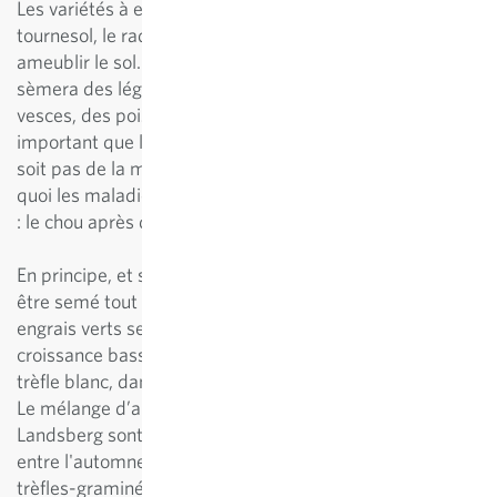
Les variétés à enracinement profond, telles que le
tournesol, le radis oléifère ou le lupin, sont idéales pour
ameublir le sol. Pour l’enrichir en éléments nutritifs, on
sèmera des légumineuses fixatrices d’azote, comme des
vesces, des pois ou différentes espèces de trèfles. Il est
important que la plante utilisée pour l’engrais vert ne
soit pas de la même famille que la culture suivante, sans
quoi les maladies végétales seront inévitables (exemple
: le chou après des crucifères).
En principe, et selon la variété choisie, l’engrais vert peut
être semé tout au long de la période de végétation. Les
engrais verts servent de sous-semis aux plantes à
croissance basse, telles que la luzerne lupuline ou le
trèfle blanc, dans les potagers ou les cultures de baies.
Le mélange d’automne rustique ou le mélange
Landsberg sont tout indiqués pour faire la transition
entre l'automne et le printemps. Quant aux mélanges
trèfles-graminées pluriannuels, ils peuvent servir à