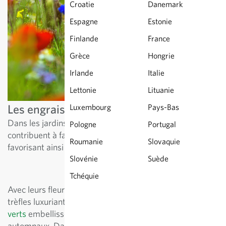
Croatie
Danemark
Espagne
Estonie
Finlande
France
Grèce
Hongrie
Irlande
Italie
Lettonie
Lituanie
Les engrais verts dans le jardin potager
Luxembourg
Pays-Bas
Dans les jardins privés également, les engrais verts
Pologne
Portugal
contribuent à faire circuler les éléments nutritifs du sol,
Roumanie
Slovaquie
favorisant ainsi sa fertilité.
Slovénie
Suède
Tchéquie
Avec leurs fleurs de phacélie violette, leurs variétés de
trèfles luxuriants et leurs mélanges colorés,
les engrais
verts
embellissent nombre de champs et de paysages
automnaux. Dans les jardins privés également, les