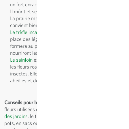
un fort enracinement et est très apprécié des abeilles.
Il mûrit et se ressème après 80 jours.
La prairie mellifère
Phacélie
fixe beaucoup d'azote et
convient bien en tant que semis tardif au potager.
Le trèfle incarnat
peut se semer en septembre à la
place des légumes d'hiver. Conservé en hiver, il
formera au printemps de belles fleurs rouges qui
nourriront les abeilles.
Le sainfoin
est une vivace rustique et indigène dont
les fleurs roses parfumées attirent de nombreux
insectes. Elle est particulièrement appréciée des
abeilles et des papillons.
Conseils pour balcons et terrasses:
de jolies plantes à
fleurs utilisées comme engrais vert, telles que
le souci
des jardins
, le trèfle incarnat ou le sainfoin, cultivées en
pots, en sacs ou dans d'autres récipients, attirent de