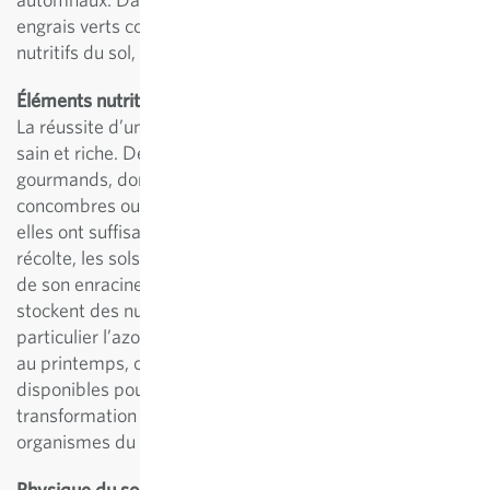
engrais verts contribuent à faire circuler les éléments
nutritifs du sol, favorisant ainsi sa fertilité.
Éléments nutritifs et humus
La réussite d’un potager dépend tout d’abord d’un sol
sain et riche. De nombreuses variétés de légumes
gourmands, dont les pommes de terre, le chou, les
concombres ou les tomates, prospèrent uniquement si
elles ont suffisamment d’azote. Après la dernière
récolte, les sols profitent du couvert d’un engrais vert et
de son enracinement. Durant l’hiver, ces plantes
stockent des nutriments facilement disponibles, en
particulier l’azote. Après enfouissement de l’engrais vert
au printemps, ces nutriments sont libérés et donc
disponibles pour les cultures suivantes. La
transformation des résidus végétaux par les micro-
organismes du sol forme en outre un humus précieux.
Physique du sol et protection contre l’érosion