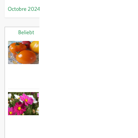
Octobre 2024
Beliebt
Letzte Beiträge
Voici nos tomates préférées
18/03/2025
Plants printaniers :
planter des pommes
de terre
26/02/2025
C'est encore le moment de semer des
fleurs d'été
02/06/2025
Conseils pour le
jardinage en avril :
désherber, semer,