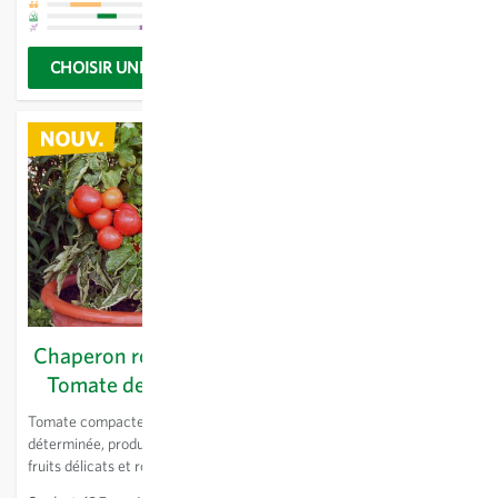
saveur fruitée et juteuse et
possède un goût délicieux.
CHOISIR UNE OPTION
CHOISIR UNE OPTION
Chaperon rouge KS -
Dattelwein - Tomate
Tomate de balcon
dattes
Tomate compacte à croissance
Variété de plein champ. Les
déterminée, produisant des
fruits ovals ayant une forme
fruits délicats et ronds. Grandit
allant de dattes à poires
jusqu’à 60 cm. Égourmandage
pendent en grappes denses. Les