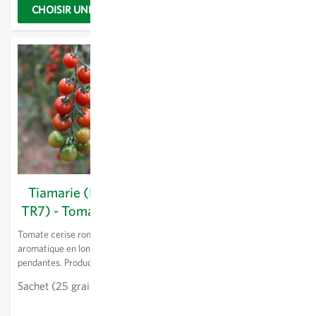
CHOISIR UNE OPTION
CHOISIR UNE OPTION
Tiamarie (KS/CHE
Tomates cerises -
TR7) - Tomate cerise
Mélange
Tomate cerise ronde très
Un mélange de 4 variétés à
aromatique en longues grappes
petits fruits délicieux de
pendantes. Productif. Sans dos
ProSpecieRara. Assortiment
vert.
diversifié autant dans la forme,
Sachet
(25 graines)
Sachet
(25 graines)
la couleur et le goût des fruits
5.23 CHF
5.23 CHF
que dans le type de croissance