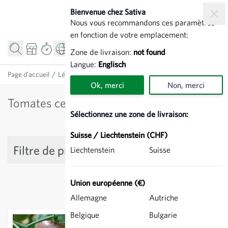
Allez au contenu
Bienvenue chez Sativa
Nous vous recommandons ces paramètres
en fonction de votre emplacement:
Zone de livraison:
not found
Langue:
Englisch
Page d’accueil
/
Légumes
/
Tomates
/
Tomates cerise
Ok, merci
Non, merci
Tomates cerise
Sélectionnez une zone de livraison:
Suisse / Liechtenstein (CHF)
Filtre de produit
Liechtenstein
Suisse
Union européenne (€)
Allemagne
Autriche
Belgique
Bulgarie