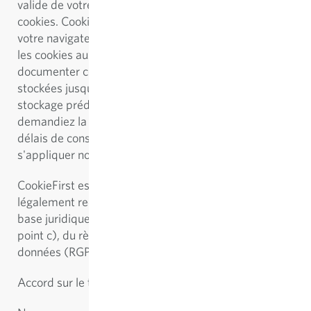
valide de votre part pour l'utilisation de certains
cookies. CookieFirst stocke ensuite un cookie dans
votre navigateur afin de pouvoir activer uniquement
les cookies auxquels vous avez consenti et de le
documenter correctement. Les données traitées sont
stockées jusqu'à l'expiration de la période de
stockage prédéfinie ou jusqu'à ce que vous
demandiez la suppression des données. Certains
délais de conservation légaux obligatoires peuvent
s'appliquer nonobstant ce qui précède.
CookieFirst est utilisé pour obtenir le consentement
légalement requis pour l'utilisation de cookies. La
base juridique pour cela est l'article 6, paragraphe 1,
point c), du règlement général sur la protection des
données (RGPD).
Accord sur le traitement des données