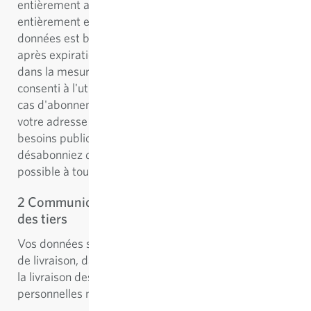
entièrement achevée et le paiement du prix d'achat
entièrement effectué, l'utilisation ultérieure de vos
données est bloquée et celles-ci sont supprimées
après expiration de la période légale de conservation,
dans la mesure où vous n'avez pas expressément
consenti à l'utilisation ultérieure de vos données. En
cas d'abonnement à notre newsletter du catalogue,
votre adresse e-mail est utilisée pour nos propres
besoins publicitaires, jusqu'à ce que vous vous
désabonniez de la newsletter. Le désabonnement est
possible à tout moment.
2 Communication de données personnelles à
des tiers
Vos données sont communiquées à nos entreprises
de livraison, dans la mesure où cela est nécessaire à
la livraison des marchandises. Vos données
personnelles ne sont pas divulguées à d‘autres tiers.