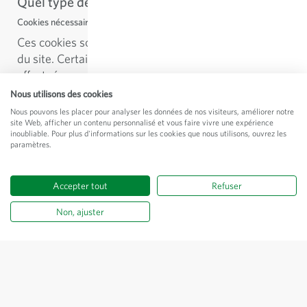
Quel type de cookies utilisons-nous?
Cookies nécessaires
Ces cookies sont nécessaires au bon fonctionnement
du site. Certaines des actions suivantes peuvent être
effectuées en utilisant ces cookies.
- Stocker des articles dans un panier d'achat en ligne
Nous utilisons des cookies
- Enregistrer vos préférences en matière de cookies
Nous pouvons les placer pour analyser les données de nos visiteurs, améliorer notre
site Web, afficher un contenu personnalisé et vous faire vivre une expérience
pour ce site web
inoubliable. Pour plus d'informations sur les cookies que nous utilisons, ouvrez les
- Enregistrer les préférences linguistiques
paramètres.
- Se connecter à notre portail. Nous devons vérifier si
vous êtes connecté.
Accepter tout
Refuser
Cookies de performance
Non, ajuster
Ces cookies sont utilisés pour recueillir des
informations statistiques sur l'utilisation de notre site
Web, également appelés cookies analytiques. Nous
utilisons ces données pour la performance et
l'optimisation du site Web.
Cookies fonctionnels