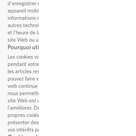
d'enregistrer ce fichier sur votre ordinateur ou
appareil mobile et d'accéder à l'information. Les
informations recueillies par le biais des cookies et
autres technologies similaires peuvent inclure la date
et l'heure de la visite et la façon dont vous utilisez un
site Web ou une application mobile en particulier.
Pourquoi utilisons-nous des cookies?
Les cookies vous permettent de rester connecté
pendant votre visite sur notre boutique en ligne, tous
les articles restent stockés dans votre panier, vous
pouvez faire vos achats en toute sécurité et le site
web continue à fonctionner correctement. Les cookies
nous permettent également de voir comment notre
site Web est utilisé et comment nous pouvons
l'améliorer. De plus, selon vos préférences, nos
propres cookies peuvent être utilisés pour vous
présenter des publicités ciblées qui correspondent à
vos intérêts personnels.