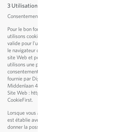
3 Utilisation de cookies
Consentement à l'utilisation de cookies.
Pour le bon fonctionnement de notre site Web, nous
utilisons cookies. Afin d'obtenir votre consentement
valide pour l'utilisation et le stockage de cookies dans
le navigateur que vous utilisez pour accéder à notre
site Web et pour documenter correctement ceci, nous
utilisons une plateforme de gestion des
consentements : CookieFirst. Cette technologie est
fournie par Digital Data Solutions BV, Plantage
Middenlaan 42a, 1018 DH, Amsterdam, Pays-Bas.
Site Web : https://cookiefirst.com désigné par
CookieFirst.
Lorsque vous accédez à notre site web, une connexion
est établie avec le serveur de CookieFirstpour nous
donner la possibilité d'obtenir un consentement