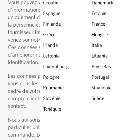
Vous pouvez visiter notre site sans fournir
Croatie
Danemark
d'informations sur votre personne. Nous enregistrons
Espagne
Estonie
uniquement des données d'accès ne portant pas sur
Finlande
France
la personne comme par ex. le nom de votre
fournisseur Internet, la page depuis laquelle vous
Grèce
Hongrie
venez sur notre site ou le nom du fichier demandé.
Irlande
Italie
Ces données sont exploitées exclusivement en vue
d'améliorer notre offre et ne permettent pas votre
Lettonie
Lituanie
identification.
Luxembourg
Pays-Bas
Les données personnelles ne sont collectées que si
Pologne
Portugal
vous nous les communiquez de votre plein gré dans le
Roumanie
Slovaquie
cadre de votre commande, lors de l'ouverture d'un
compte client ou de l’utilisation du formulaire de
Slovénie
Suède
contact.
Tchéquie
Nous utilisons ces données sans votre consentement
particulier uniquement afin d‘exécuter votre
commande. Lorsque l'exécution du contrat est