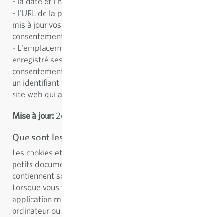
- la date et l'heure de votre visite sur notre site web
- l'URL de la page Web où vous avez enregistré ou
mis à jour vos préférences en matière de
consentement
- L'emplacement approximatif de l'utilisateur qui a
enregistré ses préférences en matière de
consentement.
un identifiant unique universel (UUID) du visiteur du
site web qui a cliqué sur la bannière cookie.
Mise à jour:
26/09/2022 à 21:16
Que sont les cookies?
Les cookies et technologies similaires sont de très
petits documents textuels ou morceaux de code qui
contiennent souvent un code d'identification unique.
Lorsque vous visitez un site Web ou utilisez une
application mobile, un ordinateur demande à votre
ordinateur ou appareil mobile la permission