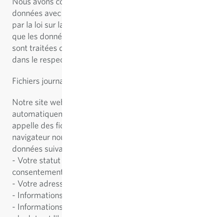
Nous avons conclu un accord de traitement des
données avec CookieFirst. Il s'agit d'un contrat requis
par la loi sur la protection des données, qui garantit
que les données des visiteurs de notre site Web ne
sont traitées que conformément à nos instructions et
dans le respect du GDPR.
Fichiers journaux du serveur
Notre site web et CookieFirst collectent et stockent
automatiquement des informations dans ce qu'on
appelle des fichiers journaux de serveur, que votre
navigateur nous transmet automatiquement. Les
données suivantes sont collectées :
- Votre statut de consentement ou le retrait du
consentement.
- Votre adresse IP anonyme
- Informations sur votre navigateur
- Informations sur votre appareil