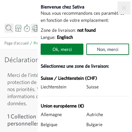
Allez au contenu
Bienvenue chez Sativa
Nous vous recommandons ces paramètres
en fonction de votre emplacement:
Zone de livraison:
not found
Langue:
Englisch
Page d’accueil
/
Protection des données
Ok, merci
Non, merci
Déclaration de protection des données
Sélectionnez une zone de livraison:
Merci de l’intérêt que vous portez à notre site. La
Suisse / Liechtenstein (CHF)
protection de vos données personnelles est une de
Liechtenstein
Suisse
nos priorités. Vous trouverez ci-après des
informations complètes concernant la gestion de vos
données.
Union européenne (€)
Allemagne
Autriche
1 Collection et traitement des données
personnelles
Belgique
Bulgarie