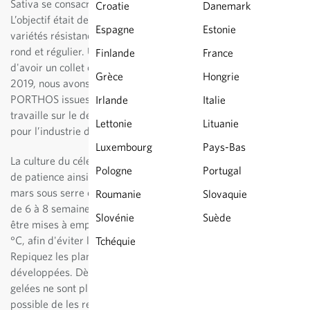
Sativa se consacre depuis 2004 à la sélection du céleri rave.
Croatie
Danemark
L’objectif était de développer pour l'agriculture biologique des
Espagne
Estonie
variétés résistances à feuillage vigoureux et érigé, et à rave
rond et régulier. Une autre caractéristique importante était
Finlande
France
d'avoir un collet court, qui simplifie le conditionnement. En
Grèce
Hongrie
2019, nous avons déposé les deux variétés ATHOS et
PORTHOS issues de cette sélection. Actuellement, Sativa
Irlande
Italie
travaille sur le développement de variétés à chair blanche
Lettonie
Lituanie
pour l’industrie de la transformation.
Luxembourg
Pays-Bas
La culture du céleri branche demande un peu plus de doigté et
Pologne
Portugal
de patience ainsi qu’un arrosage soigneux. Elle débute en
mars sous serre chauffée ou sur un rebord de fenêtre et dure
Roumanie
Slovaquie
de 6 à 8 semaines. Les plantules ayant germé doivent alors
Slovénie
Suède
être mises à emplacement plus frais, mais pas inférieur à 15
°C, afin d'éviter la montaison. Arroser avec parcimonie.
Tchéquie
Repiquez les plantules une fois qu’elles sont suffisamment
développées. Dès formation de robustes racines et si les
gelées ne sont plus à craindre (fin avril à mi-mai), il est alors
possible de les repiquer en pleine terre. Ameublir