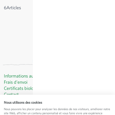
Afficher
6
Articles
Informations au client
Frais d'envoi
Certificats biologiques
Contact
Protection des données
Nous utilisons des cookies
CGV
Nous pouvons les placer pour analyser les données de nos visiteurs, améliorer notre
Mentions légales
site Web, afficher un contenu personnalisé et vous faire vivre une expérience