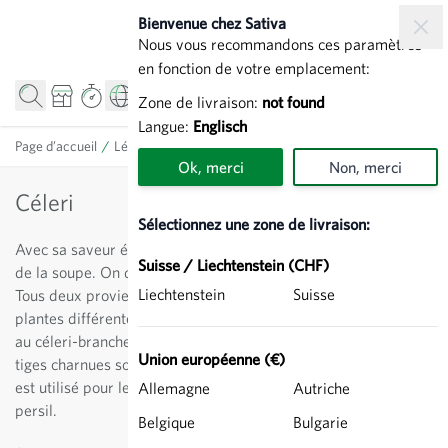
Allez au contenu
Bienvenue chez Sativa
Nous vous recommandons ces paramètres
en fonction de votre emplacement:
Zone de livraison:
not found
Langue:
Englisch
Page d’accueil
/
Légumes
/
Céleri
Ok, merci
Non, merci
Céleri
Sélectionnez une zone de livraison:
Avec sa saveur épicée, cette ombellifère est un incontournable
Suisse / Liechtenstein (CHF)
de la soupe. On distingue le céleri-rave et le céleri-branche.
Liechtenstein
Suisse
Tous deux proviennent du céleri, mais il s’agit néanmoins de
plantes différentes. Le céleri-rave est un légume racine, quant
au céleri-branche qui ne forme qu’une petite racine, seules les
Union européenne (€)
tiges charnues sont exploitées. Chez les deux variétés, le vert
est utilisé pour les assaisonnements de façon similaire au
Allemagne
Autriche
persil.
Belgique
Bulgarie