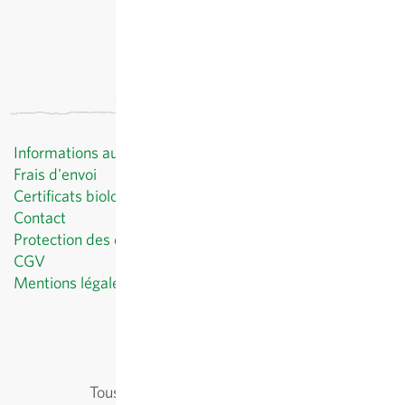
Informations au client
Frais d'envoi
Certificats biologiques
Contact
Protection des données
CGV
Mentions légales
© Sativa Rheinau AG
Chorbstrasse 43
CH-8462 Rheinau
Tous les prix
hors
frais de port
, TVA comprise