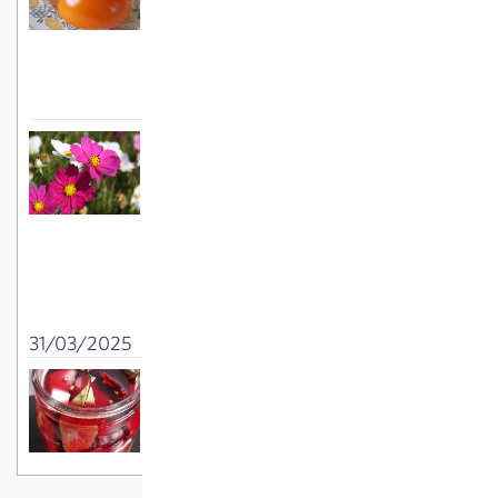
Plants printaniers :
planter des pommes
de terre
26/02/2025
C'est encore le moment de semer des
fleurs d'été
02/06/2025
Conseils pour le
jardinage en avril :
désherber, semer,
tailler
31/03/2025
Marinade de navets et betterave
rouge
18/10/2025