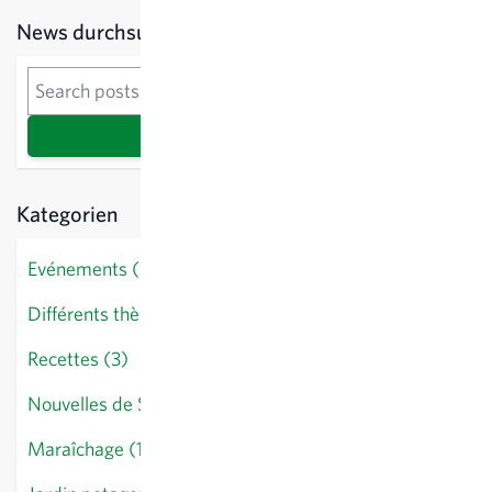
Sidebar
News durchsuchen
News durchsuchen
Recherche
Kategorien
Evénements (0)
Différents thèmes (14)
Recettes (3)
Nouvelles de Sativa (10)
Maraîchage (18)