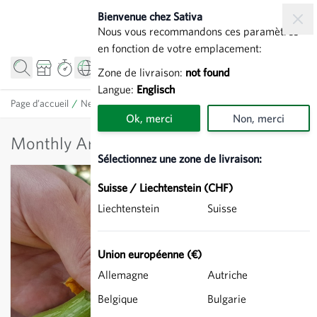
Allez au contenu
Bienvenue chez Sativa
Nous vous recommandons ces paramètres
en fonction de votre emplacement:
Zone de livraison:
not found
Langue:
Englisch
Page d’accueil
/
News
Ok, merci
Non, merci
Monthly Archives: Mai 2025
Sélectionnez une zone de livraison:
Suisse / Liechtenstein (CHF)
Liechtenstein
Suisse
Union européenne (€)
Allemagne
Autriche
Belgique
Bulgarie