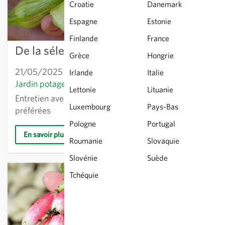
Croatie
Danemark
Espagne
Estonie
Finlande
France
De la sélection végétale Sativa
Grèce
Hongrie
21/05/2025
Différents thèmes
,
Maraîchage
,
Irlande
Italie
Jardin potager
,
Agriculture
Lettonie
Lituanie
Entretien avec Fadi Kanso : projets, défis, variétés
Luxembourg
Pays-Bas
préférées
Pologne
Portugal
En savoir plus
Roumanie
Slovaquie
Slovénie
Suède
Tchéquie