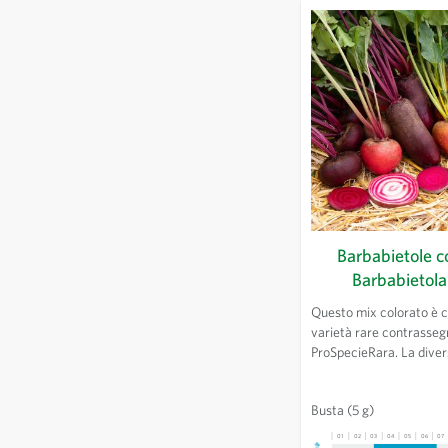
Barbabietole co
Barbabietola
Questo mix colorato è 
varietà rare contrasseg
ProSpecieRara. La diversi
sia nel colore che nella 
gusto. Utilizzare crudo
Busta
(5 g)
insalata o verdura.
01
02
03
04
05
06
07