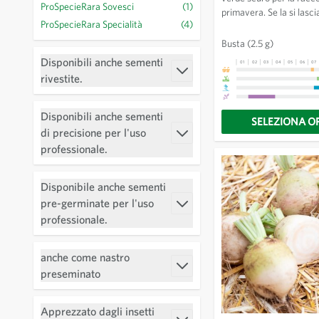
ProSpecieRara Sovesci
(1)
primavera. Se la si lasc
ProSpecieRara Specialità
(4)
troppo il gusto amaro si 
Busta
(2.5 g)
Disponibili anche sementi
01
02
03
04
05
06
07
Filtro
rivestite.
Disponibili anche sementi
SELEZIONA O
di precisione per l'uso
Filtro
professionale.
Disponibile anche sementi
pre-germinate per l'uso
Filtro
professionale.
anche come nastro
Filtro
preseminato
Apprezzato dagli insetti