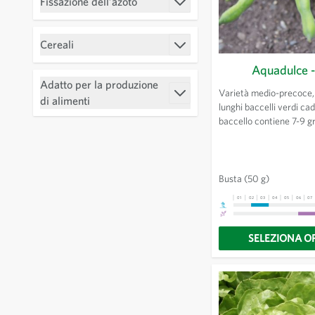
Fissazione dell’azoto
Filtro
Cereali
Filtro
Aquadulce -
Adatto per la produzione
Varietà medio-precoce,
Filtro
di alimenti
lunghi baccelli verdi ca
baccello contiene 7-9 g
verdastri che diventano
a maturazione. Fiori bia
Busta
(50 g)
01
02
03
04
05
06
07
SELEZIONA O