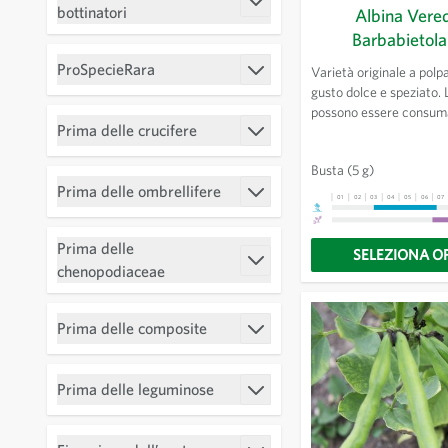
Filtro
bottinatori
Albina Vere
Barbabietola
ProSpecieRara
Varietà originale a polp
Filtro
gusto dolce e speziato. 
possono essere consuma
Prima delle crucifere
come gli spinaci. Buona
Filtro
dopo appassimento delle
Busta
(5 g)
causa della mancanza d
Prima delle ombrellifere
betanina, le mani e la c
01
02
03
04
05
06
07
Filtro
rimangono pulite.
Prima delle
SELEZIONA O
Filtro
chenopodiaceae
Prima delle composite
Filtro
Prima delle leguminose
Filtro