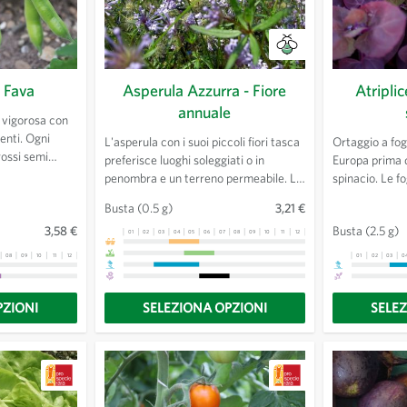
 Fava
Asperula Azzurra - Fiore
Atriplic
annuale
 vigorosa con
denti. Ogni
L'asperula con i suoi piccoli fiori tasca
Ortaggio a fogl
rossi semi
preferisce luoghi soleggiati o in
Europa prima d
 rosso-marroni
penombra e un terreno permeabile. Le
spinacio. Le f
nchi.
piante con le loro foglie verticillate
saporite poss
Busta
(0.5 g)
3,21 €
raggiungono i 30 cm di altezza e
continuamente
3,58 €
Busta
(2.5 g)
diffondono un profumo dolciastro.
molto decorat
01
02
03
04
05
06
07
08
09
10
11
12
13
08
09
10
11
12
13
01
02
03
0
PZIONI
SELEZIONA OPZIONI
SELE