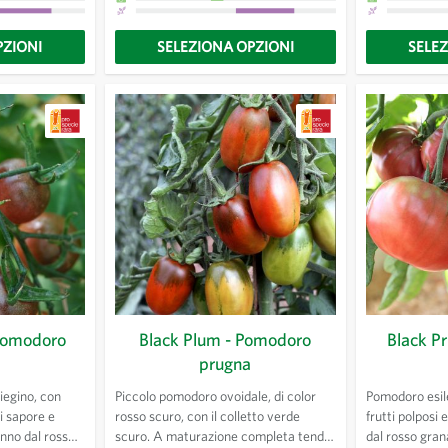
diventare molto grossi.
conservazione
PZIONI
SELEZIONA OPZIONI
SELE
 Pomodoro
Black Plum - Pomodoro
Black P
prugna
iegino, con
Piccolo pomodoro ovoidale, di color
Pomodoro esile
i sapore e
rosso scuro, con il colletto verde
frutti polposi 
anno dal rosso
scuro. A maturazione completa tende
dal rosso gran