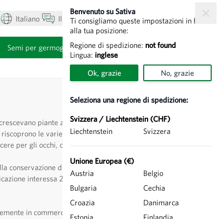
Benvenuto su Sativa
Italiano
Il mio account
Visualizza carrello
Ti consigliamo queste impostazioni in base
alla tua posizione:
Regione di spedizione:
not found
i
Semi per germogli
Lingua:
inglese
Ok, grazie
No, grazie
Seleziona una regione di spedizione:
Svizzera / Liechtenstein (CHF)
 crescevano piante antiche oggi quasi
Liechtenstein
Svizzera
riscoprono le varietà antiche e si
ere per gli occhi, oltre che per il palato.
Unione Europea (€)
la conservazione di tutte le specie e le
Austria
Belgio
ificazione interessa 26 specie di animali
Bulgaria
Cechia
Croazia
Danimarca
nemente in commercio, piante utili
Estonia
Finlandia