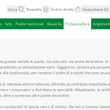
Cerca
Rivendita
Ordine diretto
Deutschland (€)
o
Sets
Piante medicinali
Bioverita
ProSpecieRara
Argoment
categoria
a grande varietà di piante, non solo utili, ma anche decorative. Vi
, garantendo un’alimentazione varia. Oggigiorno, sempre più persone 
alla biodiversità, per riempire il piatto di prodotti che sono un piac
 di interesse storico-culturale, offrendo un contributo importante al
ormare i consumatori e distribuire le specialità. Attualmente, la cert
ta, oltre a numerose altre piante decorative.
e riproducibili di specie rare o di nicchia, che non si trovano comu