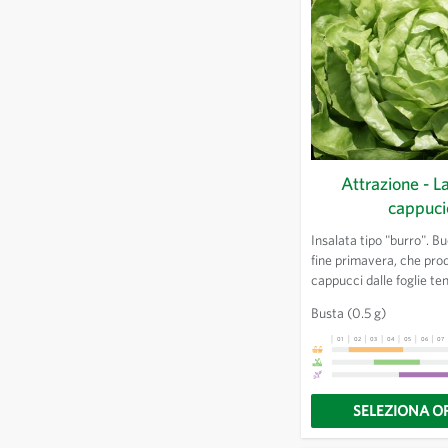
Attrazione - L
cappuci
Insalata tipo "burro". B
fine primavera, che pro
cappucci dalle foglie t
adatta per la coltura es
Busta
(0.5 g)
più fresche.
01
02
03
04
05
06
07
SELEZIONA O