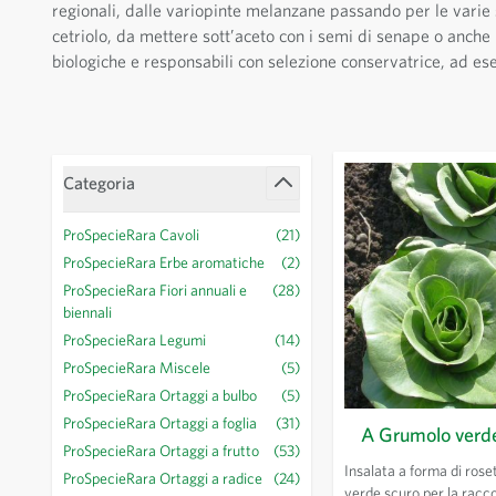
regionali, dalle variopinte melanzane passando per le varie sp
cetriolo, da mettere sott’aceto con i semi di senape o anche in
biologiche e responsabili con selezione conservatrice, ad e
Passa all'elenco dei prodotti
Categoria
Filtro
ProSpecieRara Cavoli
(21)
ProSpecieRara Erbe aromatiche
(2)
ProSpecieRara Fiori annuali e
(28)
biennali
ProSpecieRara Legumi
(14)
ProSpecieRara Miscele
(5)
ProSpecieRara Ortaggi a bulbo
(5)
ProSpecieRara Ortaggi a foglia
(31)
A Grumolo verde
ProSpecieRara Ortaggi a frutto
(53)
Insalata a forma di roset
ProSpecieRara Ortaggi a radice
(24)
verde scuro per la raccol