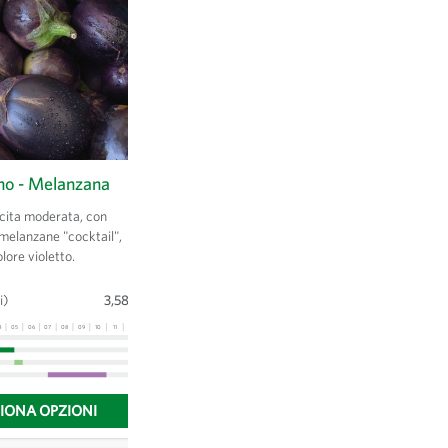
o - Melanzana
Baquieu - Lattuga a cappucio
invernale
scita moderata, con
melanzane "cocktail",
Piccolo cappuccio rosso. Varietà
lore violetto.
adatta alla coltivazione invernale o a
semina di inizio anno.
i)
3,58 €
Busta
(0.5 g)
3,21 €
4
05
06
07
08
09
10
11
12
13
01
02
03
04
05
06
07
08
09
10
11
12
13
ZIONA OPZIONI
SELEZIONA OPZIONI