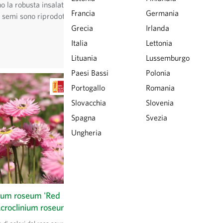
no la robusta insalatina da campo, il
Francia
Germania
. I semi sono riprodotti secondo tecniche
Grecia
Irlanda
Italia
Lettonia
Lituania
Lussemburgo
Paesi Bassi
Polonia
Portogallo
Romania
Slovacchia
Slovenia
Spagna
Svezia
Ungheria
nium roseum 'Red
Alberello di Sarzana -
Acroclinium roseum
Zucchino verde