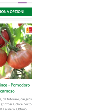
.
ZIONA OPZIONI
SELEZIONA OPZIONI
rince - Pomodoro
Blanc globe à collet violet
carnoso
(Tonda a coletto viola) - Rapa
, da tutorare, dai grossi
Rapa dalla testa violetta di forma
e grinzosi. Colore nei toni
arrotondata con polpa bianca di buona
ata al nero. Ottimo
conservabilità. Seminare