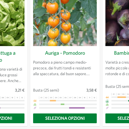
attuga a
Auriga - Pomodoro
Bambin
o
Pomodoro a pieno campo medio-
Varietà a cre
precoce, dai frutti tondi e resistenti
molte piccole 
uona varietà di
alla spaccatura, dal buon sapore.
rotonde e di co
duce grossi
Frutti color arancione vivo. Pianta
enere. Anche
decorativa.
Busta
(25 sem
tiva nelle zone
3,21 €
Busta
(25 semi)
3,58 €
01
02
03
0
08
09
10
11
12
13
01
02
03
04
05
06
07
08
09
10
11
12
13
PZIONI
SELEZIONA OPZIONI
SELE