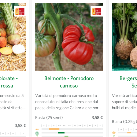
lorate -
Belmonte - Pomodoro
Bergers
 rossa
carnoso
Se
composto da 5
Varietà di pomodoro carnoso molto
Varietà antica 
nate da
conosciuto in Italia che proviene dal
sapore di sed
tà si riflette
paese della regione Calabria che porta
bulbi di medie
forma e nel
lo stesso nome. Pomodoro tondo e
pelle liscia e 
Busta
(25 semi)
3,58 €
 o cotto come
piatto, rosso carminio, leggermente a
fogliame è vig
Busta
(0.25 g)
3,58 €
coste, dall'ottimo gusto. Matura tardi
resistente alla
01
02
03
04
05
06
07
08
09
10
11
12
13
01
02
03
0
come la Rosa di Berna. I frutti possono
consumo fresc
08
09
10
11
12
13