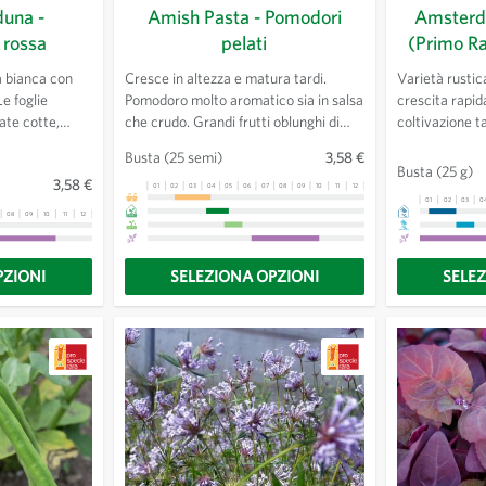
duna -
Amish Pasta - Pomodori
Amsterd
 rossa
pelati
(Primo Ra
a bianca con
Cresce in altezza e matura tardi.
Varietà rustic
Le foglie
Pomodoro molto aromatico sia in salsa
crescita rapid
te cotte,
che crudo. Grandi frutti oblunghi di
coltivazione t
 conservabilità
forma variabile.
alla coltivazi
Busta
(25 semi)
3,58 €
 foglie. A
protezione.
Busta
(25 g)
3,58 €
el colorante
01
02
03
04
05
06
07
08
09
10
11
12
13
01
02
03
0
ucina
08
09
10
11
12
13
PZIONI
SELEZIONA OPZIONI
SELE