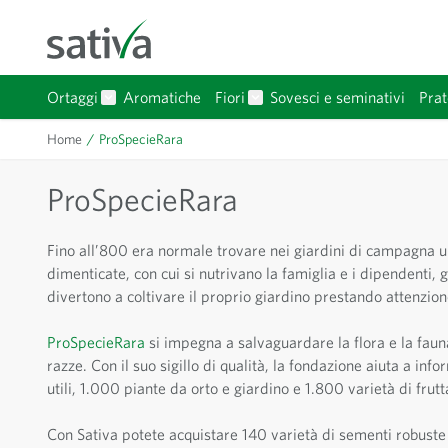
Salta al contenuto
Ortaggi
Aromatiche
Fiori
Sovesci e seminativi
Prat
Mostra sottomenu per Ortaggi categoria
Mostra sottomenu per Fiori 
Home
/
ProSpecieRara
ProSpecieRara
Fino all’800 era normale trovare nei giardini di campagna un
dimenticate, con cui si nutrivano la famiglia e i dipendenti
divertono a coltivare il proprio giardino prestando attenzione 
ProSpecieRara
si impegna a salvaguardare la flora e la fauna
razze. Con il suo sigillo di qualità, la fondazione aiuta a inf
utili, 1.000 piante da orto e giardino e 1.800 varietà di frut
Con Sativa potete acquistare 140 varietà di sementi robuste 