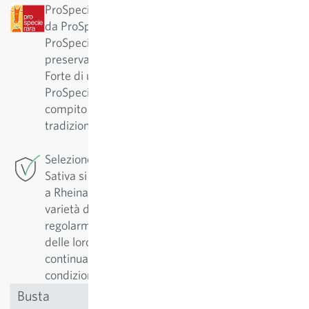
ProSpecieRara: Questa varietà è stata classificata
da ProSpecieRara come varietà rara o antica.
ProSpecieRara è una fondazione dedicata a
preservare la diversità delle varietà vegetali rare.
Forte di una collaborazione pluriennale con
ProSpecieRara, Sativa svolge l'importante
compito di conservare e curare tali varietà
tradizionali.
Selezione di conservazione: Per questa varietà
Sativa si occupa della selezione di conservazione
a Rheinau. Al fine di garantirne una alta qualità, la
varietà deve essere conservata. Esse vengono
regolarmente riprodotte e selezionate in funzione
delle loro qualità. Così facendo le varietà vengono
continuamente adattate e migliorate alle
condizioni di coltivazione.
Busta