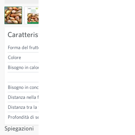
View larger image
View larger image
View larger image
Caratteristiche specifiche della varietà
Forma del frutto
ovoidale
Colore
giallo
Bisogno in calore
basso
Allium cepa
Bisogno in concime
medio
Distanza nella fila
5 cm
Distanza tra la fila
30 cm
Profondità di semina
1-2 cm
Spiegazioni