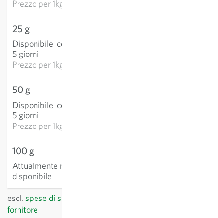
Prezzo per
1kg: 877,40 €
25 g
14,34 €
Disponibile
:
consegna 3-
AGGIUNGI AL
5 giorni
CARRELLO
Prezzo per
1kg: 573,52 €
50 g
23,01 €
Disponibile
:
consegna 3-
AGGIUNGI AL
5 giorni
CARRELLO
Prezzo per
1kg: 460,10 €
100 g
Attualmente non
disponibile
escl.
spese di spedizione
, IVA incl.
del paese del
fornitore