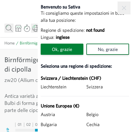
Salta al contenuto
Benvenuto su Sativa
Ti consigliamo queste impostazioni in base
alla tua posizione:
Regione di spedizione:
not found
Lingua:
inglese
Home
/
Birnförmige (a forma di pera) - Sementi di cipolla
Ok, grazie
No, grazie
Birnförmige (a forma di pera) - Sementi
Seleziona una regione di spedizione:
di cipolla
Svizzera / Liechtenstein (CHF)
zw20 (Allium cepa)
Liechtenstein
Svizzera
Antica varietà a tunica gialla, originaria della Franconia.
Bulbi di forma globulare, risulta più dolce della maggior
Unione Europea (€)
parte delle cipolle da conservazione.
Austria
Belgio
Bulgaria
Cechia
01
02
03
04
05
06
07
08
09
10
11
12
13