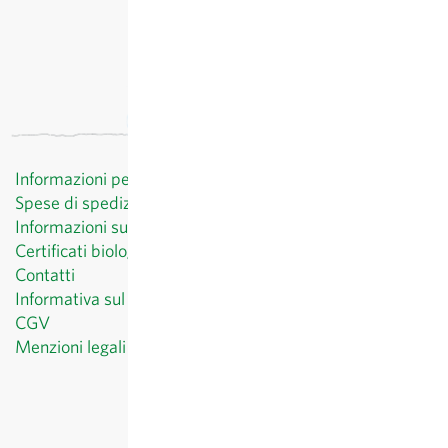
Informazioni per il cliente
Spese di spedizione
Informazioni sul diritto di recesso
Certificati biologici
Contatti
Informativa sul trattamento dei dati personali
CGV
Menzioni legali
© Sativa Biosaatgut GmbH
Keltenweg 4
D-79798 Jestetten