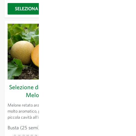
a 800g.
SELEZIONA OPZIONI
SELEZIONA OPZIONI
Selezione di Benary -
Sugar Baby - Anguria
Melone
Con la semina in aprile
maturano a fine agosto diverse
Melone retato arancione e
angurie deliziose, dolci e sugose.
molto aromatico, presenta una
I piccoli frutti dalla polpa rossa
piccola cavità all'interno.
pesano fra 2 e 3 kg.
Busta
(25 semi)
3,21 €
Busta
(25 semi)
3,21 €
01
02
03
04
05
06
07
08
09
10
11
12
13
01
02
03
04
05
06
07
08
09
10
11
12
13