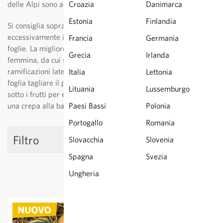
delle Alpi sono adatte soltanto poche varietà.
Croazia
Danimarca
Estonia
Finlandia
Si consiglia soprattutto la coltivazione protetta. Non irrigare
eccessivamente in modo da evitare che si formino troppe
Francia
Germania
foglie. La migliore resa si ottiene con 5 frutti per pianta. I fiori
Grecia
Irlanda
femmina, da cui si formano i frutti, si trovano sulle
ramificazioni laterali. Nella coltivazione in terra, dopo la 4a
Italia
Lettonia
foglia tagliare il pollone principale e posizionare delle assi
Lituania
Lussemburgo
sotto i frutti per evitarne la marcescenza. Quando si forma
una crepa alla base dello stelo significa che il frutto è maturo.
Paesi Bassi
Polonia
Portogallo
Romania
Filtro
Slovacchia
Slovenia
Spagna
Svezia
Ungheria