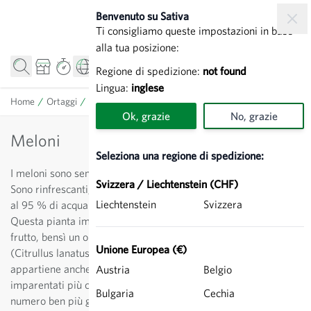
Salta al contenuto
Benvenuto su Sativa
Ti consigliamo queste impostazioni in base
alla tua posizione:
Regione di spedizione:
not found
Lingua:
inglese
Home
/
Ortaggi
/
Meloni
Ok, grazie
No, grazie
Meloni
Seleziona una regione di spedizione:
I meloni sono semplicemente il frutto estivo per eccellenza.
Svizzera / Liechtenstein (CHF)
Sono rinfrescanti, dolci, a basso contenuto calorico e composti
Liechtenstein
Svizzera
al 95 % di acqua: la soluzione perfetta per placare la sete.
Questa pianta imparentata con la zucca in realtà non è un
frutto, bensì un ortaggio e si suddivide in due gruppi: cocomeri
Unione Europea (€)
(Citrullus lanatus) e meloni (Cucumis melo), ai quali
appartiene anche il ben noto melone gialletto. I meloni,
Austria
Belgio
imparentati più con il cetriolo che con l’anguria, vantano un
Bulgaria
Cechia
numero ben più grande di varietà. Per la coltivazione a Nord