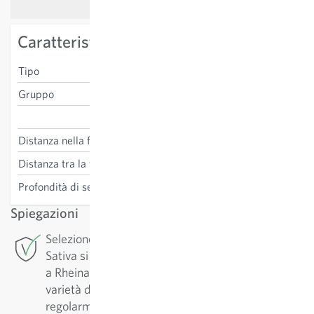
Caratteristiche specifiche della varietà
Tipo
melone
Gruppo
rugoso
Cucumis melo
Distanza nella fila
50-100 cm
Distanza tra la fila
100 cm
Profondità di semina
1-2 cm
Spiegazioni
Selezione di conservazione: Per questa varietà
Sativa si occupa della selezione di conservazione
a Rheinau. Al fine di garantirne una alta qualità, la
varietà deve essere conservata. Esse vengono
regolarmente riprodotte e selezionate in funzione