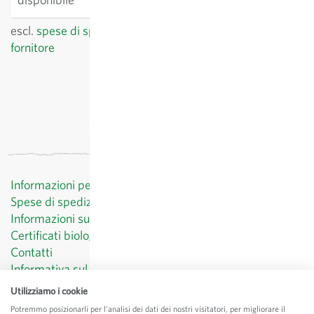
escl.
spese di spedizione
, IVA incl.
del paese del
fornitore
Informazioni per il cliente
Spese di spedizione
Informazioni sul diritto di recesso
Certificati biologici
Contatti
Informativa sul trattamento dei dati personali
CGV
Utilizziamo i cookie
Menzioni legali
Potremmo posizionarli per l'analisi dei dati dei nostri visitatori, per migliorare il