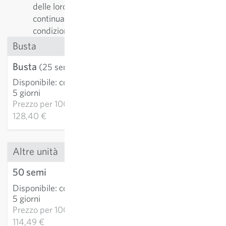
delle loro qualità. Così facendo le varietà vengono
continuamente adattate e migliorate alle
condizioni di coltivazione.
Busta
Busta
3,21 €
(25 semi)
Disponibile
:
consegna 3-
AGGIUNGI AL
5 giorni
CARRELLO
Prezzo per
1000k:
128,40 €
Altre unità
50 semi
5,72 €
Disponibile
:
consegna 3-
AGGIUNGI AL
5 giorni
CARRELLO
Prezzo per
1000k:
114,49 €