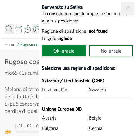
Salta al contenuto
Benvenuto su Sativa
Ti consigliamo queste impostazioni in base
alla tua posizione:
Regione di spedizione:
not found
Lingua:
inglese
Home
/
Rugoso cosenza giallo - Melone giallo
Ok, grazie
No, grazie
Rugoso cosenza giallo - Melone giallo
Seleziona una regione di spedizione:
me65 (Cucumis melo)
Svizzera / Liechtenstein (CHF)
Melone di forma ellittica color giallo brillante. La polpa
Liechtenstein
Svizzera
della frutta è decisamente succosa, dolce e scioglievole.
Si può conservare come «melone invernale» senza
Unione Europea (€)
perdite di qualità fino a 3 mesi.
Austria
Belgio
01
02
03
04
05
06
07
08
09
10
11
12
13
Bulgaria
Cechia