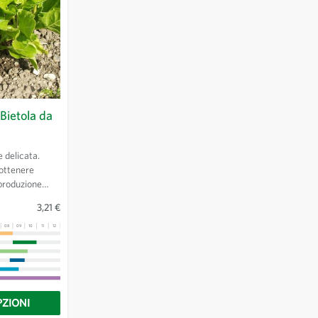
 Bietola da
e delicata.
 ottenere
a produzione
scere fino a 10
3,21 €
08
09
10
11
12
13
PZIONI