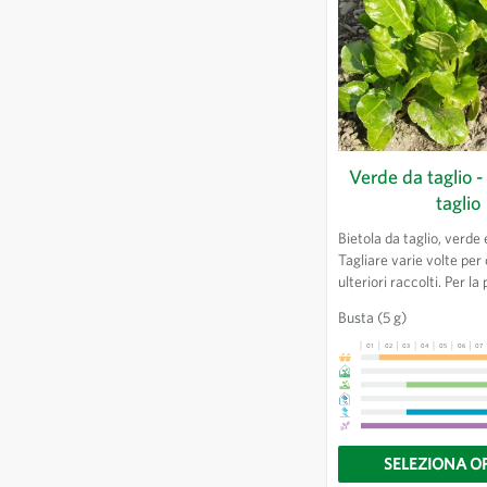
Verde da taglio -
taglio
Bietola da taglio, verde 
Tagliare varie volte per
ulteriori raccolti. Per l
primaverile lasciare cre
Busta
(5 g)
cm prima dell'inverno.
01
02
03
04
05
06
07
SELEZIONA O