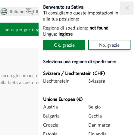
Benvenuto su Sativa
Italiano
Il mio account
Visualizza carrello
Ti consigliamo queste impostazioni in base
alla tua posizione:
Regione di spedizione:
not found
i
Semi per germogli
Lingua:
inglese
Ok, grazie
No, grazie
Seleziona una regione di spedizione:
Svizzera / Liechtenstein (CHF)
ricorda gli spinaci, ma è decisamente più intenso. La bietola
Liechtenstein
Svizzera
lla bieta a costa rossa.
Unione Europea (€)
Austria
Belgio
Bulgaria
Cechia
Croazia
Danimarca
Estonia
Finlandia