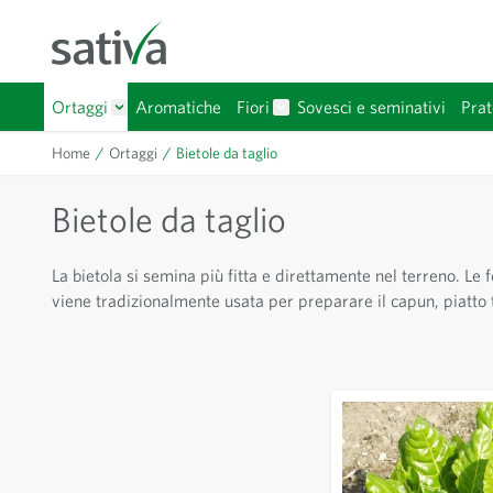
Salta al contenuto
Ortaggi
Aromatiche
Fiori
Sovesci e seminativi
Prat
Mostra sottomenu per Ortaggi categoria
Mostra sottomenu per Fiori 
Home
/
Ortaggi
/
Bietole da taglio
Bietole da taglio
La bietola si semina più fitta e direttamente nel terreno. Le 
viene tradizionalmente usata per preparare il capun, piatto t
Passa all'elenco dei prodotti