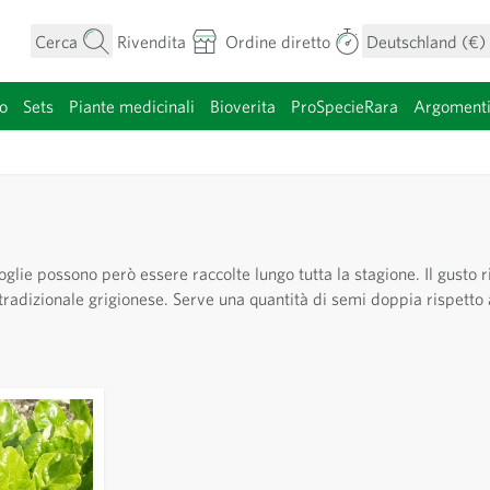
Cerca
Rivendita
Ordine diretto
Deutschland (€)
o
Sets
Piante medicinali
Bioverita
ProSpecieRara
Argoment
categoria
foglie possono però essere raccolte lungo tutta la stagione. Il gusto 
radizionale grigionese. Serve una quantità di semi doppia rispetto a