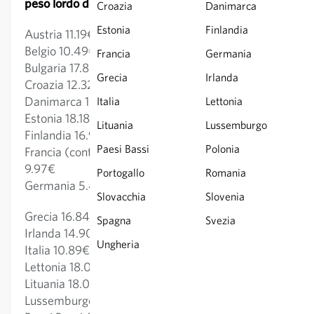
peso lordo dell'ordine:
Croazia
Danimarca
Estonia
Finlandia
Austria 11.19€
Belgio 10.49€
Francia
Germania
Bulgaria 17.88€
Grecia
Irlanda
Croazia 12.32€
Danimarca 13.63€
Italia
Lettonia
Estonia 18.18€
Lituania
Lussemburgo
Finlandia 16.99€
Paesi Bassi
Polonia
Francia (continente): fino a 1 kg: 8.33€; 1kg-27kg:
9.97€
Portogallo
Romania
Germania 5.40€
Slovacchia
Slovenia
Grecia 16.84€
Spagna
Svezia
Irlanda 14.90€
Ungheria
Italia 10.89€
Lettonia 18.03€
Lituania 18.03€
Lussemburgo 10.20€