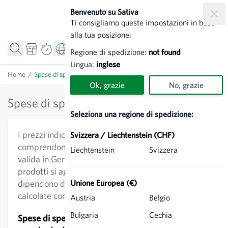
Salta al contenuto
Benvenuto su Sativa
Ti consigliamo queste impostazioni in base
alla tua posizione:
Regione di spedizione:
not found
Lingua:
inglese
Home
/
Spese di spedizione
Ok, grazie
No, grazie
Spese di spedizione
Seleziona una regione di spedizione:
I prezzi indicati a fianco dei prodotti
Svizzera / Liechtenstein (CHF)
comprendono l'imposta sul valore aggiunto (IVA)
Liechtenstein
Svizzera
valida in Germania. Ai prezzi indicati accanto ai
prodotti si aggiungono le spese di spedizione che
dipendono dall'importo dell peso e sono
Unione Europea (€)
calcolate come segue:
Austria
Belgio
Bulgaria
Cechia
Spese di spedizione (IVA inclusa) per 27 kg di