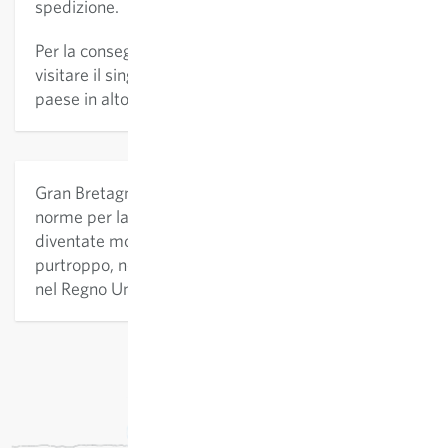
spedizione.
Per la consegna nei seguenti paesi si prega di
visitare il singolo negozio tramite la selezione del
paese in alto a destra: Svizzera (e Liechtenstein).
Gran Bretagna (Regno Unito): A causa di Brexit, le
norme per la spedizione nel Regno Unito sono
diventate molto più difficili. Per questo motivo,
purtroppo, non possiamo più effettuare consegne
nel Regno Unito.