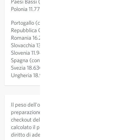
Paesi Bassi (continente) 10.79€
Polonia 11.77€
Portogallo (continente) 15.79€
Repubblica Ceca 12.21€
Romania 16.24€
Slovacchia 13.08€
Slovenia 11.94€
Spagna (continente) 12.21€
Svezia 18.63€
Ungheria 18.92€
Il peso dell'ordine e i conseguenti costi di
preparazione e spedizione sono specificati al
checkout del negozio online. Se il negozio online ha
calcolato il peso in modo errato, ci riserviamo il
diritto di adeguare le spese di preparazione e di