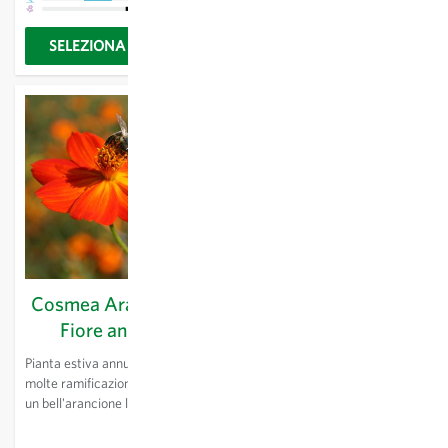
SELEZIONA OPZIONI
SELEZIONA OPZIONI
Cosmea Arancione -
Crisantemo
Fiore annuale
commestibile -
Glebionis coronaria
Pianta estiva annuale, con
molte ramificazioni e con fiori di
Questo crisantemo oltre ad
un bell'arancione luminoso. Un
essere bello è anche
po' più bassa della cosmea
commestibile. Le giovani foglie
comune, le infiorescenze sono