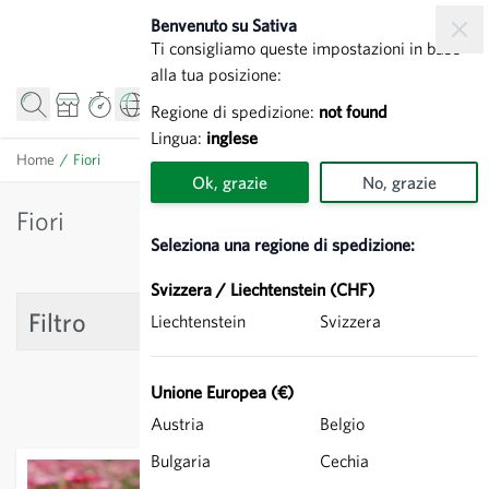
Salta al contenuto
Benvenuto su Sativa
Ti consigliamo queste impostazioni in base
alla tua posizione:
Regione di spedizione:
not found
Lingua:
inglese
Home
/
Fiori
Ok, grazie
No, grazie
Fiori
Seleziona una regione di spedizione:
Svizzera / Liechtenstein (CHF)
Filtro
Liechtenstein
Svizzera
Unione Europea (€)
Austria
Belgio
Bulgaria
Cechia