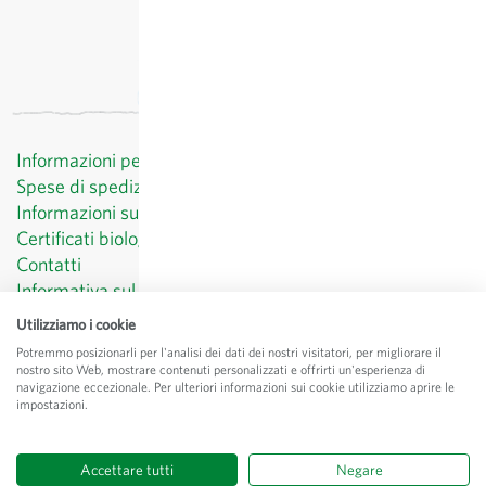
Informazioni per il cliente
Spese di spedizione
Informazioni sul diritto di recesso
Certificati biologici
Contatti
Informativa sul trattamento dei dati personali
CGV
Utilizziamo i cookie
Menzioni legali
Potremmo posizionarli per l'analisi dei dati dei nostri visitatori, per migliorare il
nostro sito Web, mostrare contenuti personalizzati e offrirti un'esperienza di
© Sativa Biosaatgut GmbH
navigazione eccezionale. Per ulteriori informazioni sui cookie utilizziamo aprire le
Keltenweg 4
impostazioni.
D-79798 Jestetten
Accettare tutti
Negare
Tutti i prezzi sono
escl.
spese di spedizione
, IVA incl.
del