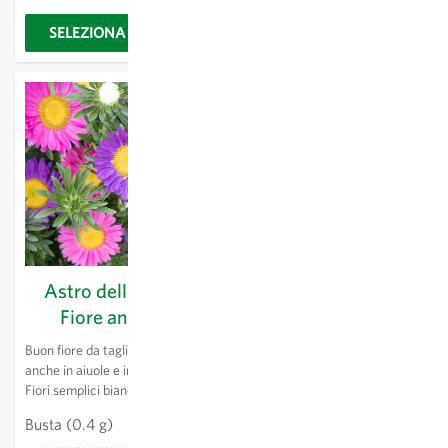
SELEZIONA OPZIONI
SELEZIONA OPZIONI
Astro della Cina -
Baffi di Gatto - Fiore
Fiore annuale
annuale
Buon fiore da taglio, coltivabile
Pianta ornamentale annuale
anche in aiuole e in giardino.
dalle grandi infiorescenze
Fiori semplici bianchi, rosa
decorative. Fiorisce fino
pallido e violetti. Altezza circa
all'autunno con colori rosa,
Busta
(0.4 g)
3,21 €
Busta
(0.5 g)
3,21 €
80 cm. Coltivato dal 1728.
porpora e bianco.