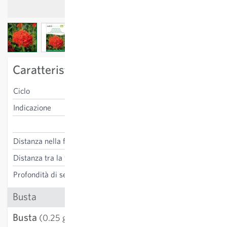
View larger image
View larger image
View larger image
Caratteristiche specifiche della varietà
Ciclo
perenne
Indicazione
fiore da taglio
Lychnis chalcedonica
Distanza nella fila
35 cm
Distanza tra la fila
35 cm
Profondità di semina
0-0.5 cm
Busta
Busta
3,21 €
(0.25 g)