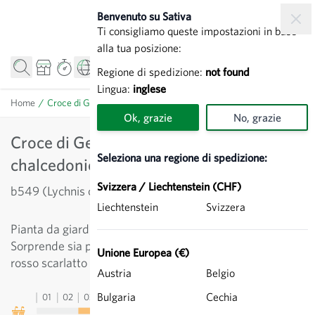
Salta al contenuto
Benvenuto su Sativa
Ti consigliamo queste impostazioni in base
alla tua posizione:
Regione di spedizione:
not found
Lingua:
inglese
Home
/
Croce di Gerusalemme - Lychnis chalcedonica
Ok, grazie
No, grazie
Croce di Gerusalemme - Lychnis
Seleziona una regione di spedizione:
chalcedonica
Svizzera / Liechtenstein (CHF)
b549 (Lychnis chalcedonica)
Liechtenstein
Svizzera
Pianta da giardino robusta che raggiunge 1 m di altezza.
Sorprende sia per la forma dei fiori che per il colore
Unione Europea (€)
rosso scarlatto vivo.
Austria
Belgio
Bulgaria
Cechia
01
02
03
04
05
06
07
08
09
10
11
12
13