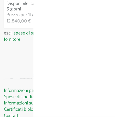
Disponibile
:
consegna 3-
AGGIUNGI AL
5 giorni
CARRELLO
Prezzo per
1kg:
12.840,00 €
escl.
spese di spedizione
, IVA incl.
del paese del
fornitore
Informazioni per il cliente
Spese di spedizione
Informazioni sul diritto di recesso
Certificati biologici
Contatti