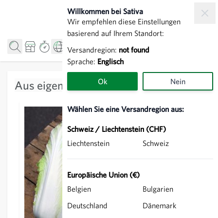
Zum Inhalt springen
Willkommen bei Sativa
Wir empfehlen diese Einstellungen
basierend auf Ihrem Standort:
Versandregion:
not found
Sprache:
Englisch
Ok
Nein
Aus eigener Züchtung
Alle anzeigen
Wählen Sie eine Versandregion aus:
Schweiz / Liechtenstein (CHF)
Liechtenstein
Schweiz
Europäische Union (€)
Belgien
Bulgarien
Deutschland
Dänemark