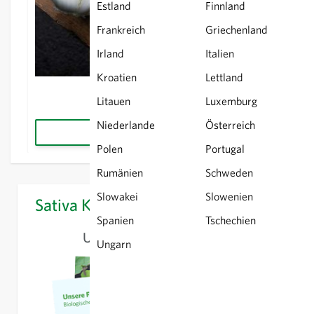
Estland
Finnland
Frankreich
Griechenland
Irland
Italien
Kroatien
Lettland
Fidel KS - Chinakohl
Litauen
Luxemburg
Niederlande
Österreich
Zum Produkt
Polen
Portugal
Rumänien
Schweden
Slowakei
Slowenien
Sativa Katalog
Spanien
Tschechien
UNSERE FAVORITEN 2026
Ungarn