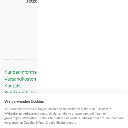
Jetzt mitmachen beim Salat Projekt
mehr erfahren
Kundeninformationen
Versandkosten
Kontakt
Bio-Zertifikate
Datenschutz
Wir verwenden Cookies
AGB
Wir können diese zur Analyse unserer Besucherdaten platzieren, um unsere
Impressum
Webseite zu verbessern, personalisierte Inhalte anzuzeigen und Ihnen ein
großartiges Webseiten-Erlebnis zu bieten. Für weitere Informationen zu den von uns
© Sativa Rheinau AG
verwendeten Cookies öffnen Sie die Einstellungen.