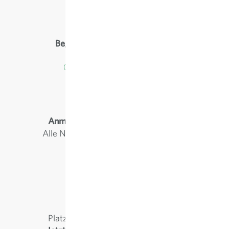
Sativa auf dem Weg…
Begleiten Sie uns auf Instagram
@sativa.bio
#sativarheinau
Anmeldung zum Sativa-Newsletter
Alle Neuigkeiten von Sativa per E-Mail
jetzt abonnieren
Platz für neue Biosorten im Garten?