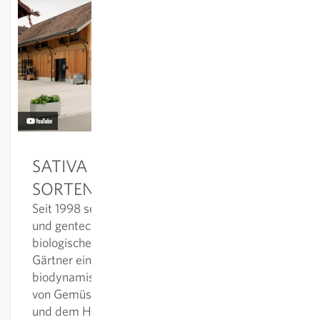
SATIVA RHEINAU - BIOLOGISCHE
SORTENVIELFALT SEIT 1998
Seit 1998 setzt sich Sativa für eine eigenständige
und gentechnikfreie Saatgutversorgung des
biologischen Landbaus und der biologischen
Gärtner ein. Dabei engagieren wir uns in der
biodynamischen Neuzüchtung und dem Erhalt
von Gemüsesorten und der Saatgutvermehrung,
und dem Handel von Getreide- und