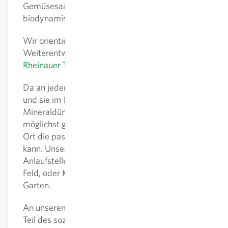
Gemüsesaatgut aus biologischem und
biodynamischem Anbau.
Wir orientieren uns bei der Erhaltung und
Weiterentwicklung der Sortenvielfalt an den
Rheinauer Thesen I
und
Rheinauer Thesen II
.
Da an jedem Ort die Bedingungen anders sind,
und sie im Biolandbau nicht mit Chemie und
Mineraldünger niveliert werden, braucht es eine
möglichst grosse Sortenvielfalt, damit für jeden
Ort die passende Sorte ausgewählt werden
kann. Unser Saatgut Shop ist die richtige
Anlaufstelle für Saatgut, egal ob für Acker und
Feld, oder Kleingarten, Hochbeet, Balkon und
Garten.
An unserem Standort in Rheinau (ZH) sind wir
Teil des sozialen Projekts Fintan, arbeiten nach