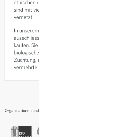
ethischen und ganzheitlichen Grundsätzen, und
sind mit vielen Partnern im In- und Ausland
vernetzt.
In unserem Online Shop können Sie
ausschliesslich biologisch zertifiziertes Saatgut
kaufen. Sie finden Samen von Sorten aus
biologischer Erhaltungszüchtung, biologischer
Züchtung, alte Sorten sowie biologisch
vermehrte Sorten.
Organisationen und Auszeichnungen