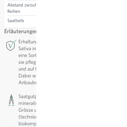
Abstand zwischen den
25-30 cm
Reihen
Saattiefe
0.1-0.5 cm
Erläuterungen
Erhaltungszüchtung: Für diese Sorte betreibt
Sativa in Rheinau die Erhaltungszüchtung. Um
eine Sorte in hoher Qualität zu sichern, muss man
sie pflegen. Regelmässig werden sie nachgebaut
und auf Ihre positiven Eigenschaften selektiert.
Dabei werden die Sorten fortlaufend den
Anbaubedingungen angepasst und verbessert.
Saatgutpillen: Das Saatgut wird mit
mineralischen Füllstoffen umhüllt. Ziel ist es die
Grösse und Form zu vereinheitlichen um die
(technische) Aussaat zu erleichtern. Die
biokompatiblen Pillen werden als Stück verkauft.