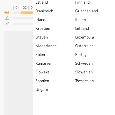
Estland
Finnland
01
02
03
04
05
06
07
08
09
10
11
12
13
Frankreich
Griechenland
Irland
Italien
Kroatien
Lettland
Litauen
Luxemburg
Niederlande
Österreich
Polen
Portugal
Rumänien
Schweden
Slowakei
Slowenien
Spanien
Tschechien
Ungarn