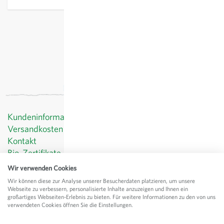
exkl.
Versand
, inkl. MWST
Kundeninformationen
Versandkosten
Kontakt
Bio-Zertifikate
Datenschutz
Wir verwenden Cookies
AGB
Wir können diese zur Analyse unserer Besucherdaten platzieren, um unsere
Impressum
Webseite zu verbessern, personalisierte Inhalte anzuzeigen und Ihnen ein
großartiges Webseiten-Erlebnis zu bieten. Für weitere Informationen zu den von uns
verwendeten Cookies öffnen Sie die Einstellungen.
© Sativa Rheinau AG
Chorbstrasse 43