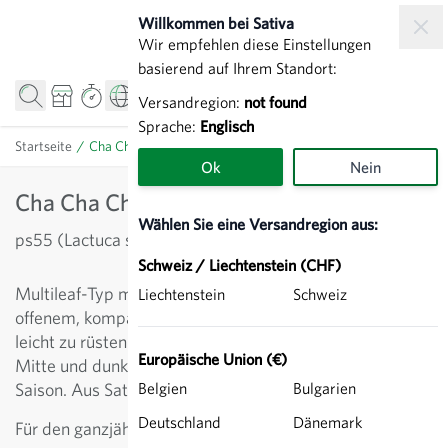
Zum Inhalt springen
Willkommen bei Sativa
Wir empfehlen diese Einstellungen
basierend auf Ihrem Standort:
Versandregion:
not found
Sprache:
Englisch
Startseite
/
Cha Cha Cha (MVG76) - Multileaf
Ok
Nein
Cha Cha Cha (MVG76) - Multileaf
Wählen Sie eine Versandregion aus:
ps55 (Lactuca sativa)
Schweiz / Liechtenstein (CHF)
Multileaf-Typ mit zarten, gleichlangen Blättern und
Liechtenstein
Schweiz
offenem, kompaktem Wuchs. Bildet keinen Kopf und ist
leicht zu rüsten. Schöner Farbkontrast durch hellgrüne
Europäische Union (€)
Mitte und dunkelroten Blättern aussen. Für die ganze
Saison. Aus Sativa-Züchtung.
Belgien
Bulgarien
Deutschland
Dänemark
Für den ganzjährigen Anbau geeignet.