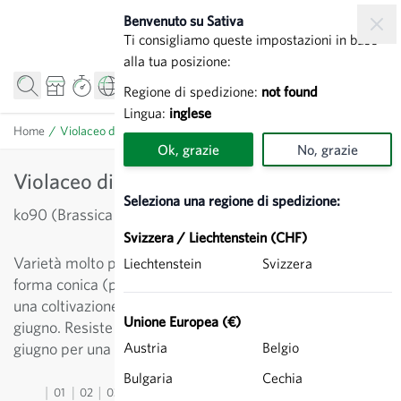
Salta al contenuto
Benvenuto su Sativa
Ti consigliamo queste impostazioni in base
alla tua posizione:
Regione di spedizione:
not found
Lingua:
inglese
Home
/
Violaceo di Verona - Cavolo verza
Ok, grazie
No, grazie
Violaceo di Verona - Cavolo verza
Seleziona una regione di spedizione:
ko90 (Brassica oleracea convar. capitata)
Svizzera / Liechtenstein (CHF)
Varietà molto precoce, dalla testa piccola, leggera, di
Liechtenstein
Svizzera
forma conica (peso circa 0.5 kg). Una semina precoce e
una coltivazione protetta permettono di raccogliere in
Unione Europea (€)
giugno. Resiste a leggere gelate. Seminare verso il 20
giugno per una raccolta autunnale.
Austria
Belgio
Bulgaria
Cechia
01
02
03
04
05
06
07
08
09
10
11
12
13