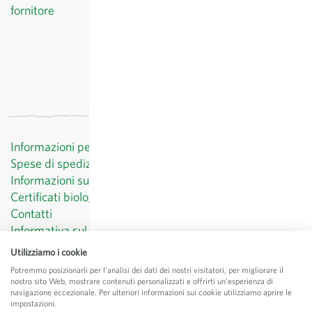
fornitore
Informazioni per il cliente
Spese di spedizione
Informazioni sul diritto di recesso
Certificati biologici
Contatti
Informativa sul trattamento dei dati personali
CGV
Utilizziamo i cookie
Menzioni legali
Potremmo posizionarli per l'analisi dei dati dei nostri visitatori, per migliorare il
nostro sito Web, mostrare contenuti personalizzati e offrirti un'esperienza di
© Sativa Biosaatgut GmbH
navigazione eccezionale. Per ulteriori informazioni sui cookie utilizziamo aprire le
Keltenweg 4
impostazioni.