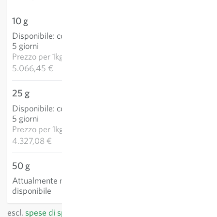
10 g
50,66 €
Disponibile
:
consegna 3-
AGGIUNGI AL
5 giorni
CARRELLO
Prezzo per
1kg:
5.066,45 €
25 g
108,18 €
Disponibile
:
consegna 3-
AGGIUNGI AL
5 giorni
CARRELLO
Prezzo per
1kg:
4.327,08 €
50 g
Attualmente non
disponibile
escl.
spese di spedizione
, IVA incl.
del paese del