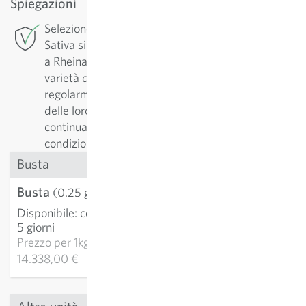
Spiegazioni
Selezione di conservazione: Per questa varietà
Sativa si occupa della selezione di conservazione
a Rheinau. Al fine di garantirne una alta qualità, la
varietà deve essere conservata. Esse vengono
regolarmente riprodotte e selezionate in funzione
delle loro qualità. Così facendo le varietà vengono
continuamente adattate e migliorate alle
condizioni di coltivazione.
Busta
Busta
3,58 €
(0.25 g)
Disponibile
:
consegna 3-
AGGIUNGI AL
5 giorni
CARRELLO
Prezzo per
1kg:
14.338,00 €