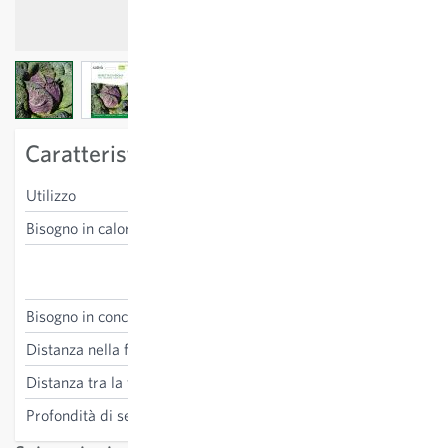
View larger image
View larger image
View larger image
Caratteristiche specifiche della varietà
Utilizzo
fresco
Bisogno in calore
basso
Brassica oleracea convar.
capitata
Bisogno in concime
alto
Distanza nella fila
40 cm
Distanza tra la fila
40-60 cm
Profondità di semina
1-2 cm