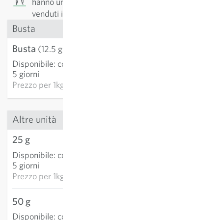
hanno un alto tasso di germinazione. I semi sono
venduti in grani.
Busta
Busta
3,21 €
(12.5 g)
Disponibile
:
consegna 3-
AGGIUNGI AL
5 giorni
CARRELLO
Prezzo per
1kg: 256,80 €
Altre unità
25 g
5,72 €
Disponibile
:
consegna 3-
AGGIUNGI AL
5 giorni
CARRELLO
Prezzo per
1kg: 228,98 €
50 g
11,24 €
Disponibile
:
consegna 3-