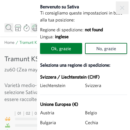
Salta al contenuto
Benvenuto su Sativa
Ti consigliamo queste impostazioni in base
alla tua posizione:
Regione di spedizione:
not found
Lingua:
inglese
Home
/
Tramunt KS - Mais dolce
Ok, grazie
No, grazie
Tramunt KS - Mais dolce
Seleziona una regione di spedizione:
zu60 (Zea mays)
Svizzera / Liechtenstein (CHF)
Varietà medio-tardiva super dolce risultante dalla
Liechtenstein
Svizzera
selezione Sativa. Le grandi pannocchie gialle possono
essere raccolte circa 100 giorni dopo la semina.
Unione Europea (€)
Austria
Belgio
01
02
03
04
05
06
07
08
09
10
11
12
13
Bulgaria
Cechia