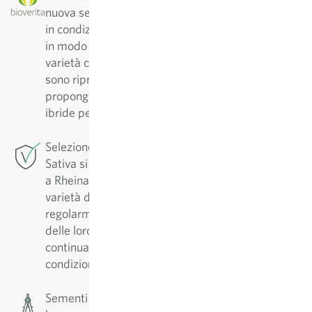
nuova selezione. Questa varietà è stata coltivata
in condizioni biologiche fin dall'inizio per adattarsi
in modo ottimale alla produzone biologica. Le
varietà contrassegnate con il marchio Bioverita
sono riproducibili in quanto non ibride e si
propongono anche quale alternativa alle sementi
ibride per i giardinieri commerciali.
Selezione di conservazione: Per questa varietà
Sativa si occupa della selezione di conservazione
a Rheinau. Al fine di garantirne una alta qualità, la
varietà deve essere conservata. Esse vengono
regolarmente riprodotte e selezionate in funzione
delle loro qualità. Così facendo le varietà vengono
continuamente adattate e migliorate alle
condizioni di coltivazione.
Sementi di precisione: I semi sono calibrati e