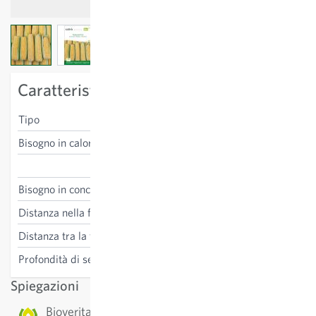
View larger image
View larger image
View larger image
Caratteristiche specifiche della varietà
Tipo
mais dolce
Bisogno in calore
alto
Zea mays
Bisogno in concime
alto
Distanza nella fila
20 cm
Distanza tra la fila
40 cm
Profondità di semina
3-4 cm
Spiegazioni
Bioverita: Si tratta di una varietà biologica di