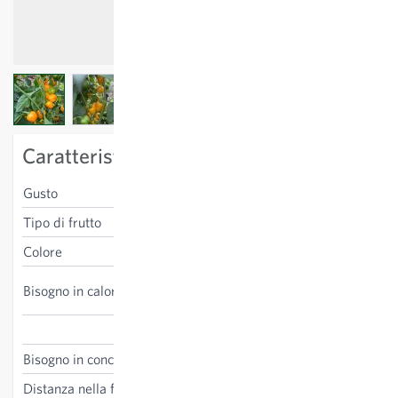
View larger image
View larger image
Caratteristiche specifiche della varietà
Gusto
dolce
Tipo di frutto
quadriforme
Colore
giallo
alto, si consiglia coltura al
Bisogno in calore
coperto
Capsicum annuum
Bisogno in concime
medio-alto
Distanza nella fila
50 cm