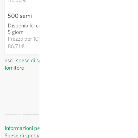
500 semi
43,35 €
Disponibile
:
consegna 3-
AGGIUNGI AL
5 giorni
CARRELLO
Prezzo per
1000k:
86,71 €
escl.
spese di spedizione
, IVA incl.
del paese del
fornitore
Informazioni per il cliente
Spese di spedizione