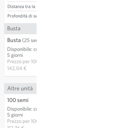
Distanza tra la fila
45 cm
Profondità di semina
1 cm
Busta
Busta
3,55 €
(25 semi)
Disponibile
:
consegna 3-
AGGIUNGI AL
5 giorni
CARRELLO
Prezzo per
1000k:
142,04 €
Altre unità
100 semi
11,24 €
Disponibile
:
consegna 3-
AGGIUNGI AL
5 giorni
CARRELLO
Prezzo per
1000k:
112,36 €