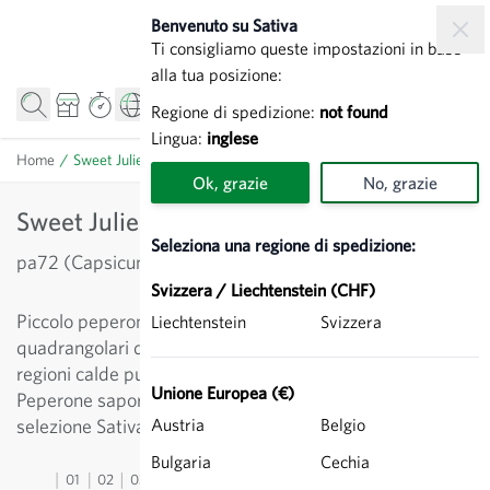
Salta al contenuto
Benvenuto su Sativa
Ti consigliamo queste impostazioni in base
alla tua posizione:
Regione di spedizione:
not found
Lingua:
inglese
Home
/
Sweet Julie - Peperone
Ok, grazie
No, grazie
Sweet Julie - Peperone
Seleziona una regione di spedizione:
pa72 (Capsicum annuum)
Svizzera / Liechtenstein (CHF)
Piccolo peperone precoce e produttivo. I frutti lucenti e
Liechtenstein
Svizzera
quadrangolari diventano gialli a maturazione. Nelle
regioni calde può anche essere coltivato in pieno campo.
Unione Europea (€)
Peperone saporito adatto per gli spuntini. Varietà dalla
selezione Sativa.
Austria
Belgio
Bulgaria
Cechia
01
02
03
04
05
06
07
08
09
10
11
12
13