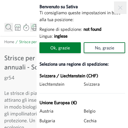
Salta al contenuto
Benvenuto su Sativa
Ti consigliamo queste impostazioni in base
alla tua posizione:
Regione di spedizione:
not found
Lingua:
inglese
Home
/
Strisce per Organismi Utili Brassicacee annuali - Sovescio
Ok, grazie
No, grazie
Strisce per Organismi Utili Brassicacee
Seleziona una regione di spedizione:
annuali - Sovescio
Svizzera / Liechtenstein (CHF)
gr54
Liechtenstein
Svizzera
Le strisce di piante fiorite vicino alle aiuole di cavoli
attirano gli insetti utili, regolano la presenza di parassiti
Unione Europea (€)
in modo biologico, aumentano la varietà delle specie tra
Austria
Belgio
gli impollinatori e rendono disponibili pollini, nettare e
protezione. Un contributo importante per l’equilibrio
Bulgaria
Cechia
ecologico.