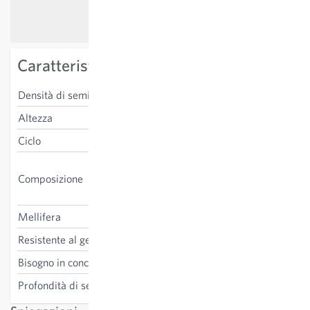
Caratteristiche specifiche della varietà
Densità di semina
600 g/100 m²
Altezza
60-120 cm
Ciclo
annuale
Fiordaliso, grano saraceno,
Composizione
papavero comune, veccia da
foraggio
Mellifera
si
Resistente al gelo
no
Bisogno in concime
non necessario
Profondità di semina
0.5-2 cm