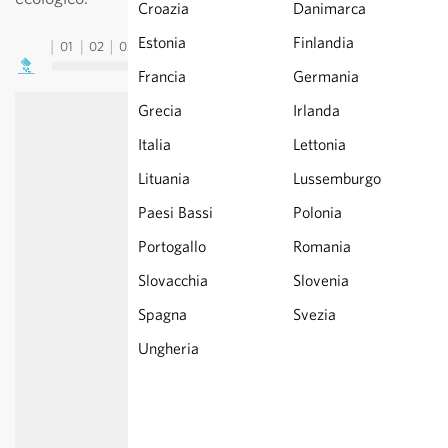
Croazia
Danimarca
Estonia
Finlandia
01
02
03
04
05
06
07
08
09
10
11
12
13
Francia
Germania
Grecia
Irlanda
Italia
Lettonia
Lituania
Lussemburgo
Paesi Bassi
Polonia
Portogallo
Romania
Slovacchia
Slovenia
Spagna
Svezia
Ungheria