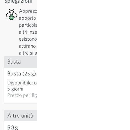
Spiegazioni
Apprezzato dalle api: Questa pianta ha un buon
apporto di nettare o e polline, il che è
particolarmente positivo per api, api selvatiche o
altri insetti impollinatori. Solo di api selvatiche
esistono oltre 500 specie diverse. Alcune piante
attirano prevalentemente gli specialisti, mente ad
altre si avvicinano di più i generalisti.
Busta
Busta
3,21 €
(25 g)
Disponibile
:
consegna 3-
AGGIUNGI AL
5 giorni
CARRELLO
Prezzo per
1kg: 128,40 €
Altre unità
50 g
5,19 €