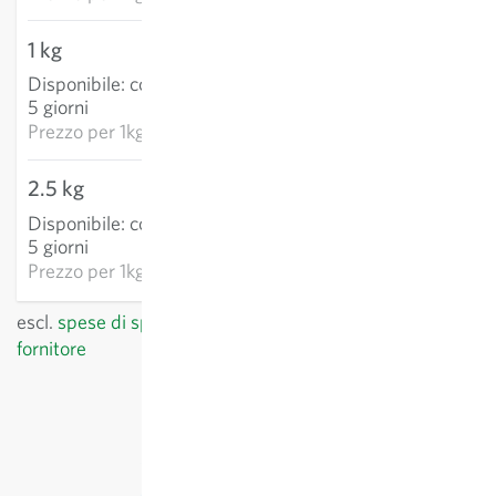
1 kg
43,87 €
Disponibile
:
consegna 3-
AGGIUNGI AL
5 giorni
CARRELLO
Prezzo per
1kg: 43,87 €
2.5 kg
102,02 €
Disponibile
:
consegna 3-
AGGIUNGI AL
5 giorni
CARRELLO
Prezzo per
1kg: 40,81 €
escl.
spese di spedizione
, IVA incl.
del paese del
fornitore