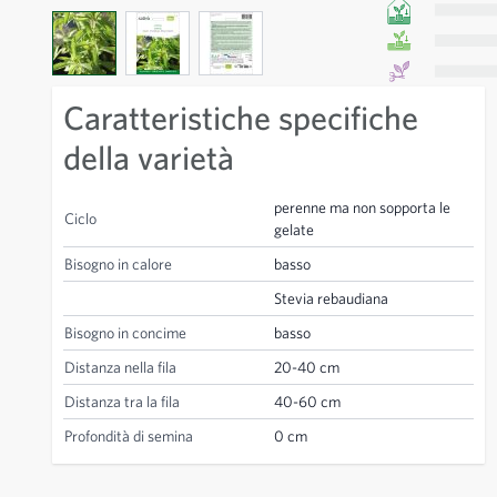
View larger image
View larger image
View larger image
Caratteristiche specifiche
della varietà
perenne ma non sopporta le
Ciclo
gelate
Bisogno in calore
basso
Stevia rebaudiana
Bisogno in concime
basso
Distanza nella fila
20-40 cm
Distanza tra la fila
40-60 cm
Profondità di semina
0 cm