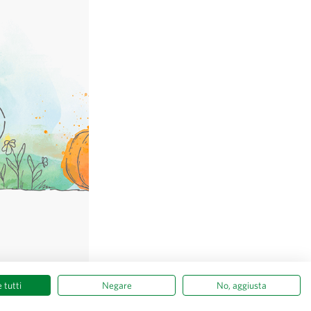
© Sativa Biosaatgut GmbH
Keltenweg 4
D-79798 Jestetten
 tutti
Negare
No, aggiusta
 i prezzi sono
escl.
spese di spedizione
, IVA incl.
del paese del fornitore