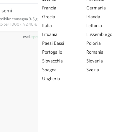
Francia
Germania
 semi
23,10 €
Grecia
Irlanda
nibile
:
consegna 3-5 giorni
AGGIUNGI AL CARRELLO
zo per
1000k: 92,40 €
Italia
Lettonia
Lituania
Lussemburgo
escl.
spese di spedizione
, IVA incl.
del paese del fornitore
Paesi Bassi
Polonia
Portogallo
Romania
Slovacchia
Slovenia
Spagna
Svezia
Ungheria