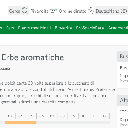
Cerca
Rivendita
Ordine diretto
Deutschland (€)
o
Sets
Piante medicinali
Bioverita
ProSpecieRara
Argoment
categoria
- Erbe aromatiche
Bus
Bus
udiana)
Dispo
Prez
re dolcificante 30 volte superiore allo zucchero di
ermina a 20°C e con 16h di luce in 2-3 settimane. Preferisce
ma non troppo, e ricchi di sostanze nutritive. La rimozione
Alt
 germogli stimola una crescita compatta.
100
2
03
04
05
06
07
08
09
10
11
12
13
Dispo
Prez