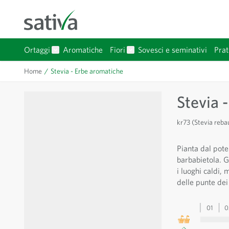
Salta al contenuto
Ortaggi
Aromatiche
Fiori
Sovesci e seminativi
Prat
Mostra sottomenu per Ortaggi categoria
Mostra sottomenu per Fiori 
Home
/
Stevia - Erbe aromatiche
Stevia 
kr73 (Stevia reba
Pianta dal pote
barbabietola. G
i luoghi caldi, 
delle punte dei
01
0