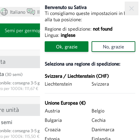
Benvenuto su Sativa
Italiano
Il mio account
Visualizza carrello
Ti consigliamo queste impostazioni in base
alla tua posizione:
Regione di spedizione:
not found
i
Semi per germogli
Lingua:
inglese
Ok, grazie
No, grazie
ta
Seleziona una regione di spedizione:
ta
3,35 €
(30 semi)
Svizzera / Liechtenstein (CHF)
nibile
:
consegna 3-5 giorni
Liechtenstein
Svizzera
AGGIUNGI AL CARRELLO
zo per
1000k: 111,67 €
Unione Europea (€)
re unità
Austria
Belgio
Bulgaria
Cechia
 semi
11,55 €
Croazia
Danimarca
nibile
:
consegna 3-5 giorni
AGGIUNGI AL CARRELLO
zo per
1000k: 115,50 €
Estonia
Finlandia