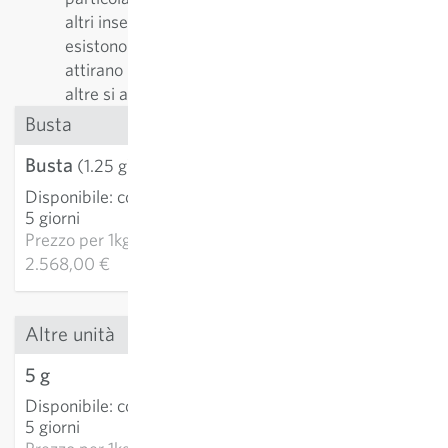
altri insetti impollinatori. Solo di api selvatiche
esistono oltre 500 specie diverse. Alcune piante
attirano prevalentemente gli specialisti, mente ad
altre si avvicinano di più i generalisti.
Busta
Busta
3,21 €
(1.25 g)
Disponibile
:
consegna 3-
AGGIUNGI AL
5 giorni
CARRELLO
Prezzo per
1kg:
2.568,00 €
Altre unità
5 g
10,75 €
Disponibile
:
consegna 3-
AGGIUNGI AL
5 giorni
CARRELLO