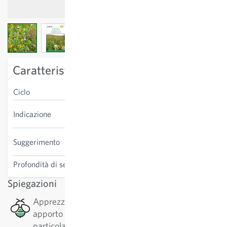
View larger image
View larger image
View larger image
Caratteristiche specifiche della varietà
Ciclo
annuale
apprezzato dagli insetti
Indicazione
bottinatori
Seminare denso. Il contenuto
Suggerimento
è sufficiente per 1-2 m².
Profondità di semina
1-2 cm
Spiegazioni
Apprezzato dalle api: Questa pianta ha un buon
apporto di nettare o e polline, il che è
particolarmente positivo per api, api selvatiche o