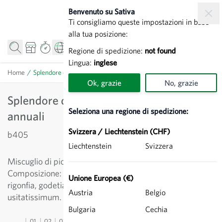
Salta al contenuto
Benvenuto su Sativa
Ti consigliamo queste impostazioni in base
alla tua posizione:
Regione di spedizione:
not found
Lingua:
inglese
Home
/
Splendore d'estate - Miscela di fiori annuali
Ok, grazie
No, grazie
Splendore d'estate - Miscela di fiori
Seleziona una regione di spedizione:
annuali
Svizzera / Liechtenstein (CHF)
b405
Liechtenstein
Svizzera
Miscuglio di piccoli fiori campestri vigorosi.
Composizione: bocca di leone, clarkia, papavero, silene
Unione Europea (€)
rigonfia, godetia, bella di giorno, asperula blu e Linum
Austria
Belgio
usitatissimum.
Bulgaria
Cechia
01
02
03
04
05
06
07
08
09
10
11
12
13