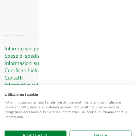
Informazioni per il cliente
Spese di spedizione
Informazioni sul diritto di recesso
Certificati biologici
Contatti
Informativa sul trattamento dei dati personali
CGV
Utilizziamo i cookie
Menzioni legali
Potremmo posizionarli per l'analisi dei dati dei nostri visitatori, per migliorare il
nostro sito Web, mostrare contenuti personalizzati e offrirti un'esperienza di
© Sativa Biosaatgut GmbH
navigazione eccezionale. Per ulteriori informazioni sui cookie utilizziamo aprire le
Keltenweg 4
impostazioni.
D-79798 Jestetten
Accettare tutti
Negare