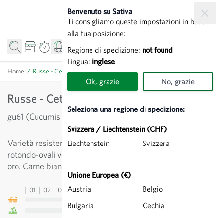
Salta al contenuto
Benvenuto su Sativa
Ti consigliamo queste impostazioni in base
alla tua posizione:
Regione di spedizione:
not found
Lingua:
inglese
Home
/
Russe - Cetriolo
Ok, grazie
No, grazie
Russe - Cetriolo
Seleziona una regione di spedizione:
gu61 (Cucumis sativus)
Svizzera / Liechtenstein (CHF)
Varietà resistente dalla buona conservabilità. I cetrioli
Liechtenstein
Svizzera
rotondo-ovali vengono raccolti da verde chiari a giallo
oro. Carne bianca, tenera ed eccellente.
Unione Europea (€)
Austria
Belgio
01
02
03
04
05
06
07
08
09
10
11
12
13
Bulgaria
Cechia