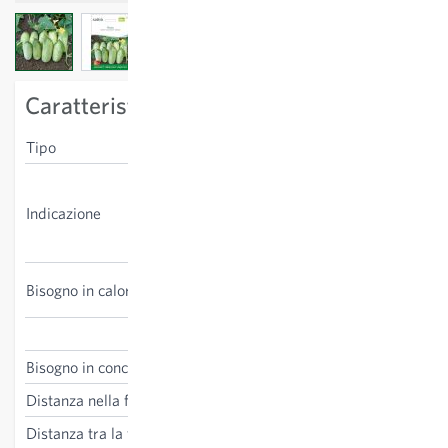
View larger image
View larger image
View larger image
View larger image
View larger image
Caratteristiche specifiche della varietà
Tipo
cetriolo da pieno campo
Non recidere le femminelle,
le infiorescenze (produzione
Indicazione
dei frutti) si sviluppano sulle
ramificazioni.
alto, si consiglia coltura al
Bisogno in calore
coperto
Cucumis sativus
Bisogno in concime
alto
Distanza nella fila
50 cm
Distanza tra la fila
100 cm