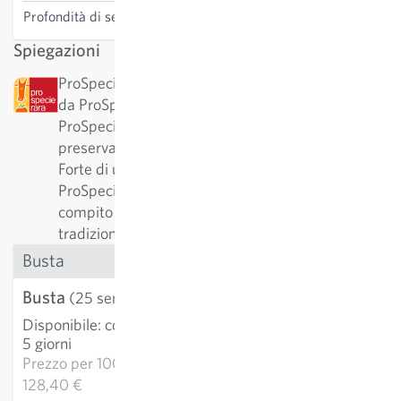
Profondità di semina
1 cm
Spiegazioni
ProSpecieRara: Questa varietà è stata classificata
da ProSpecieRara come varietà rara o antica.
ProSpecieRara è una fondazione dedicata a
preservare la diversità delle varietà vegetali rare.
Forte di una collaborazione pluriennale con
ProSpecieRara, Sativa svolge l'importante
compito di conservare e curare tali varietà
tradizionali.
Busta
Busta
3,21 €
(25 semi)
Disponibile
:
consegna 3-
AGGIUNGI AL
5 giorni
CARRELLO
Prezzo per
1000k:
128,40 €