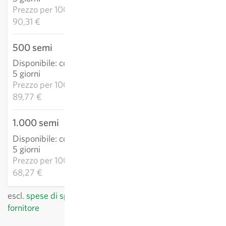
CARRELLO
Prezzo per
1000k:
90,31 €
500 semi
44,89 €
Disponibile
:
consegna 3-
AGGIUNGI AL
5 giorni
CARRELLO
Prezzo per
1000k:
89,77 €
1.000 semi
68,27 €
Disponibile
:
consegna 3-
AGGIUNGI AL
5 giorni
CARRELLO
Prezzo per
1000k:
68,27 €
escl.
spese di spedizione
, IVA incl.
del paese del
fornitore