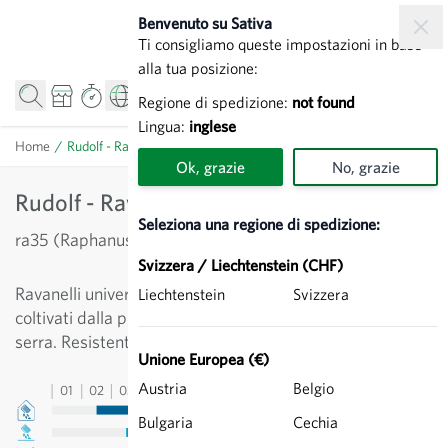
Salta al contenuto
Benvenuto su Sativa
Ti consigliamo queste impostazioni in base
alla tua posizione:
Regione di spedizione:
not found
Lingua:
inglese
Home
/
Rudolf - Ravanello
Ok, grazie
No, grazie
Rudolf - Ravanello
Seleziona una regione di spedizione:
ra35 (Raphanus sativus)
Svizzera / Liechtenstein (CHF)
Ravanelli universali con tuberi omogenei. Possono essere
Liechtenstein
Svizzera
coltivati dalla primavera all’autunno, in pieno campo o in
serra. Resistente ai parassiti anche d’estate.
Unione Europea (€)
Austria
Belgio
01
02
03
04
05
06
07
08
09
10
11
12
13
Bulgaria
Cechia