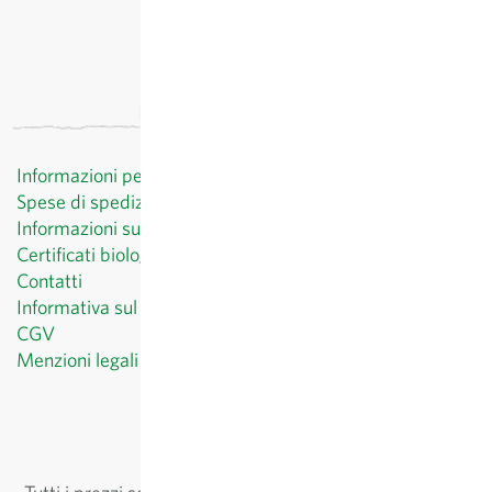
Informazioni per il cliente
Spese di spedizione
Informazioni sul diritto di recesso
Certificati biologici
Contatti
Informativa sul trattamento dei dati personali
CGV
Menzioni legali
© Sativa Biosaatgut GmbH
Keltenweg 4
D-79798 Jestetten