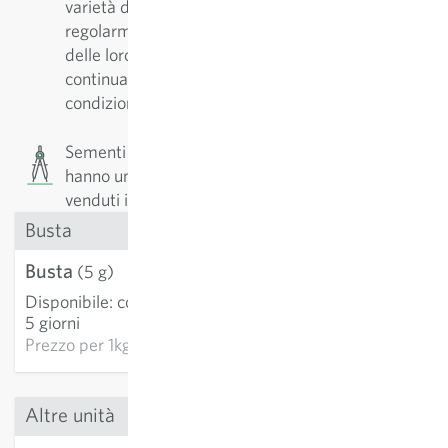
varietà deve essere conservata. Esse vengono
regolarmente riprodotte e selezionate in funzione
delle loro qualità. Così facendo le varietà vengono
continuamente adattate e migliorate alle
condizioni di coltivazione.
Sementi di precisione: I semi sono calibrati e
hanno un alto tasso di germinazione. I semi sono
venduti in grani.
Busta
Busta
2,89 €
(5 g)
Disponibile
:
consegna 3-
AGGIUNGI AL
5 giorni
CARRELLO
Prezzo per
1kg: 577,80 €
Altre unità