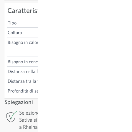
Caratteristiche specifiche della varietà
Tipo
rosso, rotondo
Coltura
pieno campo, tunnel
Bisogno in calore
basso
Raphanus sativus
Bisogno in concime
medio-basso
Distanza nella fila
3-4 cm
Distanza tra la fila
20 cm
Profondità di semina
1-2 cm
Spiegazioni
Selezione di conservazione: Per questa varietà
Sativa si occupa della selezione di conservazione
a Rheinau. Al fine di garantirne una alta qualità, la