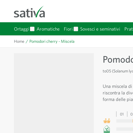
Salta al contenuto
Ortaggi
Aromatiche
Fiori
Sovesci e seminativi
Prat
Mostra sottomenu per Ortaggi categoria
Mostra sottomenu per Fiori 
Home
/
Pomodori cherry - Miscela
Pomodor
to05 (Solanum ly
Una miscela di 4
riscontra la div
forma delle pia
01
0