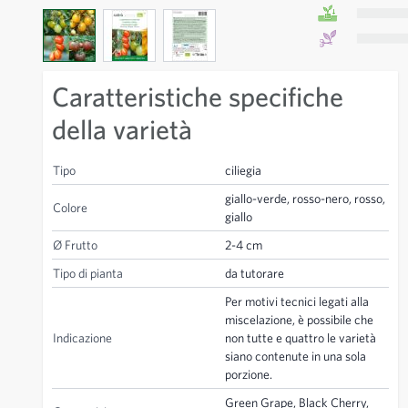
View larger image
View larger image
View larger image
Caratteristiche specifiche
della varietà
Tipo
ciliegia
giallo-verde, rosso-nero, rosso,
Colore
giallo
Ø Frutto
2-4 cm
Tipo di pianta
da tutorare
Per motivi tecnici legati alla
miscelazione, è possibile che
Indicazione
non tutte e quattro le varietà
siano contenute in una sola
porzione.
Green Grape, Black Cherry,