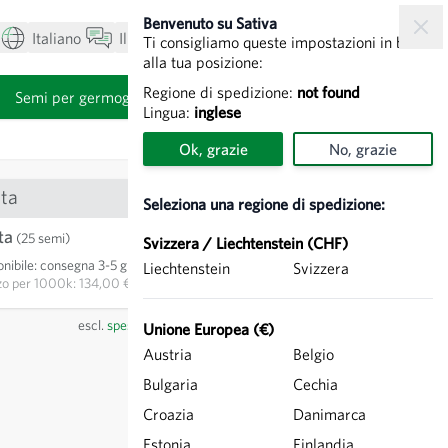
Benvenuto su Sativa
Italiano
Il mio account
Visualizza carrello
Ti consigliamo queste impostazioni in base
alla tua posizione:
Regione di spedizione:
not found
i
Semi per germogli
Lingua:
inglese
Ok, grazie
No, grazie
ta
Seleziona una regione di spedizione:
ta
3,35 €
(25 semi)
Svizzera / Liechtenstein (CHF)
nibile
:
consegna 3-5 giorni
Liechtenstein
Svizzera
AGGIUNGI AL CARRELLO
zo per
1000k: 134,00 €
escl.
spese di spedizione
, IVA incl.
del paese del fornitore
Unione Europea (€)
Austria
Belgio
Bulgaria
Cechia
Croazia
Danimarca
Estonia
Finlandia