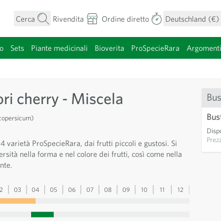
Cerca
Rivendita
Ordine diretto
Deutschland (€)
o
Sets
Piante medicinali
Bioverita
ProSpecieRara
Argoment
categoria
i cherry - Miscela
Bus
Bus
copersicum)
Dispo
Prez
 varietà ProSpecieRara, dai frutti piccoli e gustosi. Si
ersità nella forma e nel colore dei frutti, così come nella
nte.
2
03
04
05
06
07
08
09
10
11
12
13