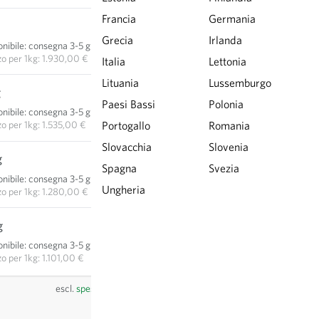
Francia
Germania
9,65 €
Grecia
Irlanda
nibile
:
consegna 3-5 giorni
AGGIUNGI AL CARRELLO
zo per
1kg: 1.930,00 €
Italia
Lettonia
Lituania
Lussemburgo
g
15,35 €
Paesi Bassi
Polonia
nibile
:
consegna 3-5 giorni
AGGIUNGI AL CARRELLO
zo per
1kg: 1.535,00 €
Portogallo
Romania
Slovacchia
Slovenia
g
32,00 €
Spagna
Svezia
nibile
:
consegna 3-5 giorni
AGGIUNGI AL CARRELLO
Ungheria
zo per
1kg: 1.280,00 €
g
55,05 €
nibile
:
consegna 3-5 giorni
AGGIUNGI AL CARRELLO
zo per
1kg: 1.101,00 €
escl.
spese di spedizione
, IVA incl.
del paese del fornitore