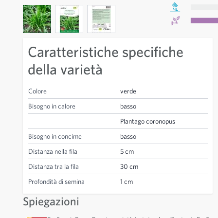
View larger image
View larger image
View larger image
Caratteristiche specifiche
della varietà
Colore
verde
Bisogno in calore
basso
Plantago coronopus
Bisogno in concime
basso
Distanza nella fila
5 cm
Distanza tra la fila
30 cm
Profondità di semina
1 cm
Spiegazioni