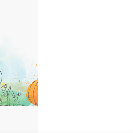
© Sativa Biosaatgut GmbH
Keltenweg 4