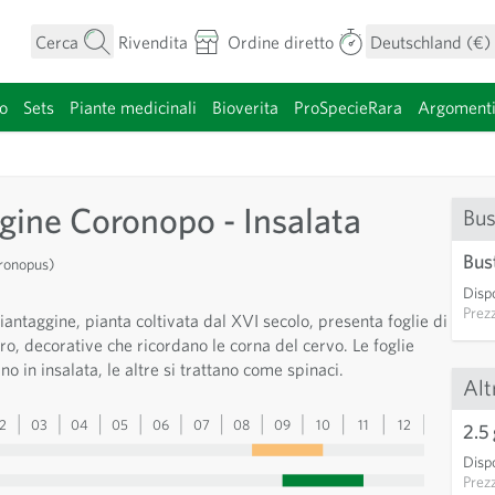
Cerca
Rivendita
Ordine diretto
Deutschland (€)
o
Sets
Piante medicinali
Bioverita
ProSpecieRara
Argoment
categoria
gine Coronopo - Insalata
Bus
Bus
oronopus)
Dispo
Prez
iantaggine, pianta coltivata dal XVI secolo, presenta foglie di
ro, decorative che ricordano le corna del cervo. Le foglie
no in insalata, le altre si trattano come spinaci.
Alt
2
03
04
05
06
07
08
09
10
11
12
13
2.5 
Dispo
Prez