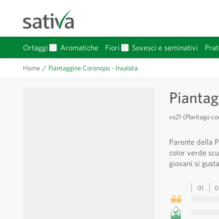
Salta al contenuto
Ortaggi
Aromatiche
Fiori
Sovesci e seminativi
Prat
Mostra sottomenu per Ortaggi categoria
Mostra sottomenu per Fiori 
Home
/
Piantaggine Coronopo - Insalata
Piantag
vs21 (Plantago c
Parente della P
color verde scu
giovani si gusta
01
0