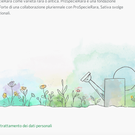
cieRara come varietà rara o antica. ProSpecieRara è una fondazione
. Forte di una collaborazione pluriennale con ProSpecieRara, Sativa svolge
ionali.
 trattamento dei dati personali