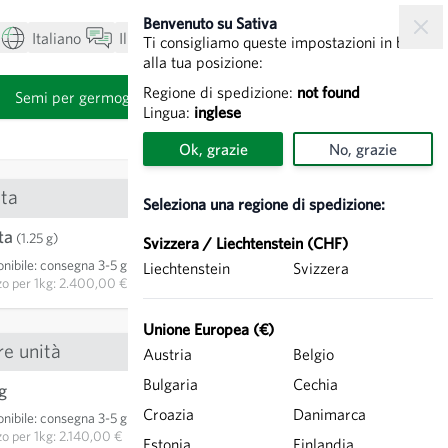
Benvenuto su Sativa
Italiano
Il mio account
Visualizza carrello
Ti consigliamo queste impostazioni in base
alla tua posizione:
Regione di spedizione:
not found
i
Semi per germogli
Lingua:
inglese
Ok, grazie
No, grazie
ta
Seleziona una regione di spedizione:
ta
3,00 €
(1.25 g)
Svizzera / Liechtenstein (CHF)
nibile
:
consegna 3-5 giorni
Liechtenstein
Svizzera
AGGIUNGI AL CARRELLO
zo per
1kg: 2.400,00 €
Unione Europea (€)
re unità
Austria
Belgio
Bulgaria
Cechia
g
5,35 €
Croazia
Danimarca
nibile
:
consegna 3-5 giorni
AGGIUNGI AL CARRELLO
zo per
1kg: 2.140,00 €
Estonia
Finlandia