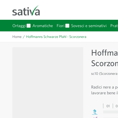
Salta al contenuto
Ortaggi
Aromatiche
Fiori
Sovesci e seminativi
Prat
Mostra sottomenu per Ortaggi categoria
Mostra sottomenu per Fiori 
Home
/
Hoffmanns Schwarze Pfahl - Scorzonera
Hoffman
Scorzo
sc10 (Scorzonera 
Radici nere a p
lavorare bene il
01
0