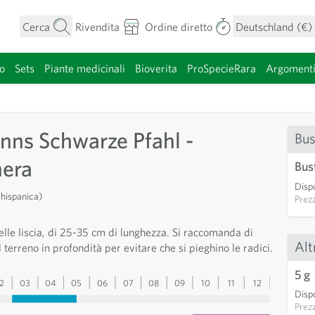
Cerca
Rivendita
Ordine diretto
Deutschland (€)
o
Sets
Piante medicinali
Bioverita
ProSpecieRara
Argoment
categoria
ns Schwarze Pfahl -
Bus
nera
Bus
Dispo
hispanica)
Prez
elle liscia, di 25-35 cm di lunghezza. Si raccomanda di
Alt
 terreno in profondità per evitare che si pieghino le radici.
5 g
2
03
04
05
06
07
08
09
10
11
12
13
Dispo
Prez