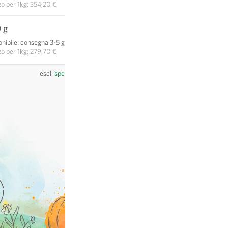
zo per
1kg: 354,20 €
 g
139,85 €
nibile
:
consegna 3-5 giorni
AGGIUNGI AL CARRELLO
zo per
1kg: 279,70 €
escl.
spese di spedizione
, IVA incl.
del paese del fornitore