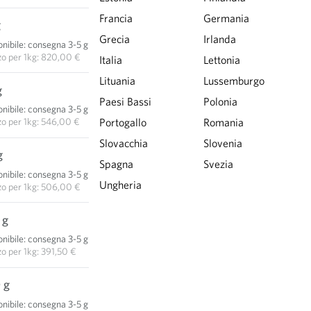
Francia
Germania
g
8,20 €
Grecia
Irlanda
nibile
:
consegna 3-5 giorni
AGGIUNGI AL CARRELLO
zo per
1kg: 820,00 €
Italia
Lettonia
Lituania
Lussemburgo
g
13,65 €
Paesi Bassi
Polonia
nibile
:
consegna 3-5 giorni
AGGIUNGI AL CARRELLO
zo per
1kg: 546,00 €
Portogallo
Romania
Slovacchia
Slovenia
g
25,30 €
Spagna
Svezia
nibile
:
consegna 3-5 giorni
AGGIUNGI AL CARRELLO
Ungheria
zo per
1kg: 506,00 €
 g
39,15 €
nibile
:
consegna 3-5 giorni
AGGIUNGI AL CARRELLO
zo per
1kg: 391,50 €
 g
88,55 €
nibile
:
consegna 3-5 giorni
AGGIUNGI AL CARRELLO