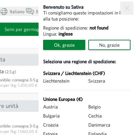
Benvenuto su Sativa
Italiano
Il mio account
Visualizza carrello
Ti consigliamo queste impostazioni in base
alla tua posizione:
Regione di spedizione:
not found
i
Semi per germogli
Lingua:
inglese
Ok, grazie
No, grazie
ta
Seleziona una regione di spedizione:
ta
3,00 €
(2.5 g)
Svizzera / Liechtenstein (CHF)
nibile
:
consegna 3-5 giorni
Liechtenstein
Svizzera
AGGIUNGI AL CARRELLO
zo per
1kg: 1.200,00 €
Unione Europea (€)
re unità
Austria
Belgio
Bulgaria
Cechia
5,30 €
Croazia
Danimarca
nibile
:
consegna 3-5 giorni
AGGIUNGI AL CARRELLO
zo per
1kg: 1.060,00 €
Estonia
Finlandia