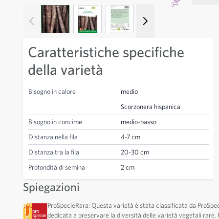
View larger image
View larger image
View larger image
View larger image
View larger
Caratteristiche specifiche
della varietà
Bisogno in calore
medio
Scorzonera hispanica
Bisogno in concime
medio-basso
Distanza nella fila
4-7 cm
Distanza tra la fila
20-30 cm
Profondità di semina
2 cm
Spiegazioni
ProSpecieRara: Questa varietà è stata classificata da ProSpe
dedicata a preservare la diversità delle varietà vegetali rare