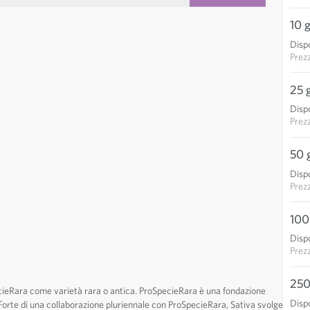
 image
10 
Dispo
Prez
25 
Dispo
Prez
50 
Dispo
Prez
100
Dispo
Prez
250
cieRara come varietà rara o antica. ProSpecieRara è una fondazione
Dispo
. Forte di una collaborazione pluriennale con ProSpecieRara, Sativa svolge