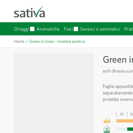
Salta al contenuto
Ortaggi
Aromatiche
Fiori
Sovesci e seminativi
Prat
Mostra sottomenu per Ortaggi categoria
Mostra sottomenu per Fiori 
Home
/
Green in Snow - Insalata asiatica
Green i
as10 (Brassica ju
Foglie appuntit
separatamente o
protetta invern
01
0