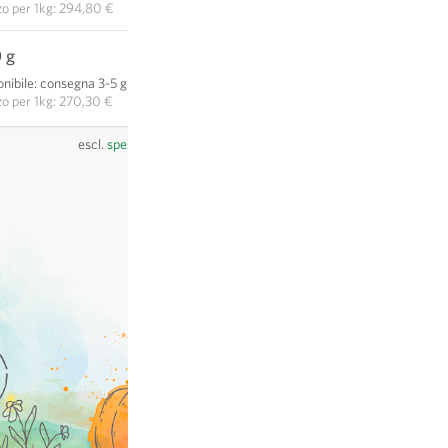
zo per
1kg: 294,80 €
 g
135,15 €
nibile
:
consegna 3-5 giorni
AGGIUNGI AL CARRELLO
zo per
1kg: 270,30 €
escl.
spese di spedizione
, IVA incl.
del paese del fornitore