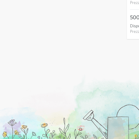
Prez
500
Dispo
Prez