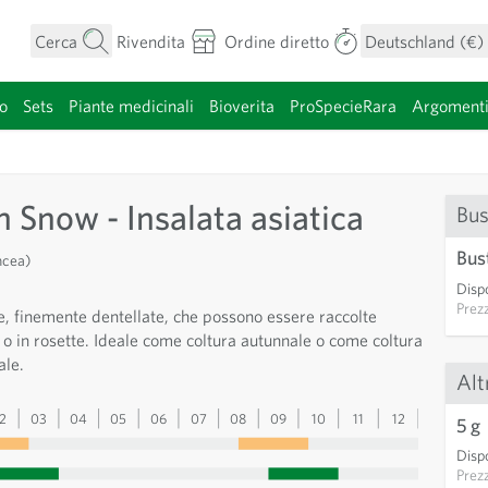
Cerca
Rivendita
Ordine diretto
Deutschland (€)
o
Sets
Piante medicinali
Bioverita
ProSpecieRara
Argoment
categoria
n Snow - Insalata asiatica
Bus
Bus
ncea)
Dispo
Prez
e, finemente dentellate, che possono essere raccolte
 in rosette. Ideale come coltura autunnale o come coltura
ale.
Alt
2
03
04
05
06
07
08
09
10
11
12
13
5 g
Dispo
Prez