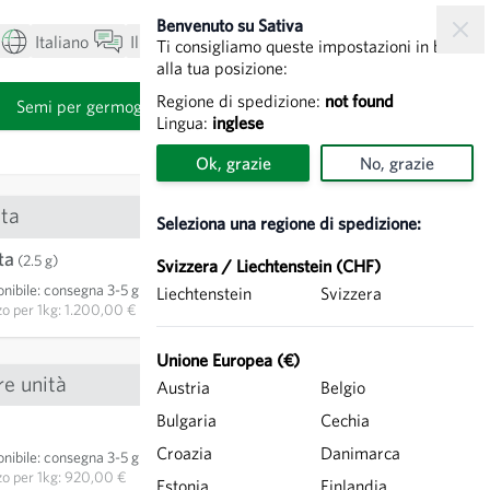
Benvenuto su Sativa
Italiano
Il mio account
Visualizza carrello
Ti consigliamo queste impostazioni in base
alla tua posizione:
Regione di spedizione:
not found
i
Semi per germogli
Lingua:
inglese
Ok, grazie
No, grazie
ta
Seleziona una regione di spedizione:
ta
3,00 €
(2.5 g)
Svizzera / Liechtenstein (CHF)
nibile
:
consegna 3-5 giorni
Liechtenstein
Svizzera
AGGIUNGI AL CARRELLO
zo per
1kg: 1.200,00 €
Unione Europea (€)
re unità
Austria
Belgio
Bulgaria
Cechia
4,60 €
Croazia
Danimarca
nibile
:
consegna 3-5 giorni
AGGIUNGI AL CARRELLO
zo per
1kg: 920,00 €
Estonia
Finlandia