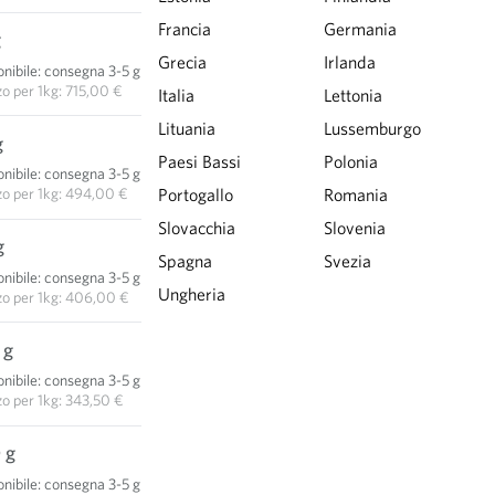
Francia
Germania
g
7,15 €
Grecia
Irlanda
nibile
:
consegna 3-5 giorni
AGGIUNGI AL CARRELLO
zo per
1kg: 715,00 €
Italia
Lettonia
Lituania
Lussemburgo
g
12,35 €
Paesi Bassi
Polonia
nibile
:
consegna 3-5 giorni
AGGIUNGI AL CARRELLO
zo per
1kg: 494,00 €
Portogallo
Romania
Slovacchia
Slovenia
g
20,30 €
Spagna
Svezia
nibile
:
consegna 3-5 giorni
AGGIUNGI AL CARRELLO
Ungheria
zo per
1kg: 406,00 €
 g
34,35 €
nibile
:
consegna 3-5 giorni
AGGIUNGI AL CARRELLO
zo per
1kg: 343,50 €
 g
73,70 €
nibile
:
consegna 3-5 giorni
AGGIUNGI AL CARRELLO