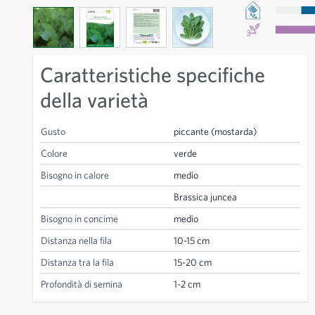
View larger image
View larger image
View larger image
View larger image
Caratteristiche specifiche
della varietà
Gusto
piccante (mostarda)
Colore
verde
Bisogno in calore
medio
Brassica juncea
Bisogno in concime
medio
Distanza nella fila
10-15 cm
Distanza tra la fila
15-20 cm
Profondità di semina
1-2 cm