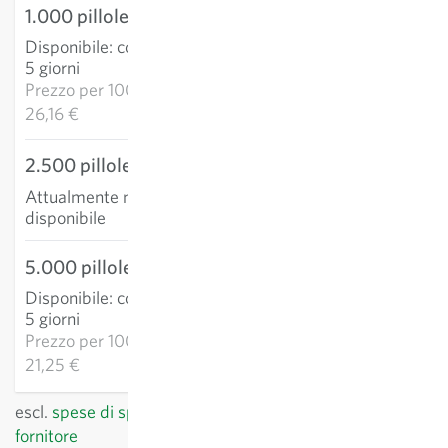
1.000 pillole
26,16 €
Disponibile
:
consegna 3-
AGGIUNGI AL
5 giorni
CARRELLO
Prezzo per
1000p:
26,16 €
2.500 pillole
Attualmente non
disponibile
5.000 pillole
106,25 €
Disponibile
:
consegna 3-
AGGIUNGI AL
5 giorni
CARRELLO
Prezzo per
1000p:
21,25 €
escl.
spese di spedizione
, IVA incl.
del paese del
fornitore