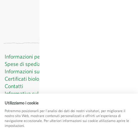
Informazioni per il cliente
Spese di spedizione
Informazioni sul diritto di recesso
Certificati biologici
Contatti
Informativa sul trattamento dei dati personali
CGV
Utilizziamo i cookie
Menzioni legali
Potremmo posizionarli per l'analisi dei dati dei nostri visitatori, per migliorare il
nostro sito Web, mostrare contenuti personalizzati e offrirti un'esperienza di
© Sativa Biosaatgut GmbH
navigazione eccezionale. Per ulteriori informazioni sui cookie utilizziamo aprire le
Keltenweg 4
impostazioni.
D-79798 Jestetten