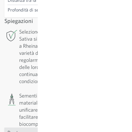
Distanza tra la fila
30 cm
Profondità di semina
0.1-0.5 cm
Spiegazioni
Selezione di conservazione: Per questa varietà
Sativa si occupa della selezione di conservazione
a Rheinau. Al fine di garantirne una alta qualità, la
varietà deve essere conservata. Esse vengono
regolarmente riprodotte e selezionate in funzione
delle loro qualità. Così facendo le varietà vengono
continuamente adattate e migliorate alle
condizioni di coltivazione.
Sementi rivestite (Pillole): I semi sono rivestiti di
materiale minerale. L’obiettivo è quello di
unificare le dimensioni e la forma dei semi per
facilitare la semina (tecnica). I semi rivestiti sono
biocompatibili e venduti singolarmente.