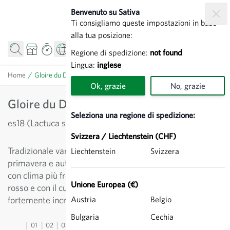
Salta al contenuto
Benvenuto su Sativa
Ti consigliamo queste impostazioni in base
alla tua posizione:
Regione di spedizione:
not found
Lingua:
inglese
Home
/
Gloire du Dauphiné - Batavia rossa
Ok, grazie
No, grazie
Gloire du Dauphiné - Batavia rossa
Seleziona una regione di spedizione:
es18 (Lactuca sativa)
Svizzera / Liechtenstein (CHF)
Tradizionale varietà di batavia per la coltivazione in
Liechtenstein
Svizzera
primavera e autunno. Particolarmente adatta alle regioni
con clima più fresco. Forma piante grandi, sfumate di
Unione Europea (€)
rosso e con il cuore verde pallido. Le foglie sono
fortemente increspate e particolarmente croccanti.
Austria
Belgio
Bulgaria
Cechia
01
02
03
04
05
06
07
08
09
10
11
12
13