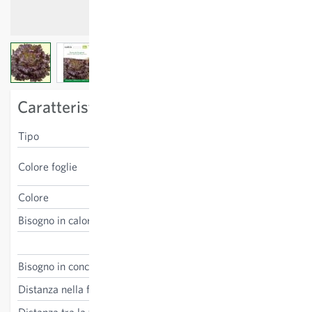
View larger image
View larger image
View larger image
Caratteristiche specifiche della varietà
Tipo
insalata batavia
marrone-rosso, verde
Colore foglie
all’interno
Colore
rosso
Bisogno in calore
sensibile al gelo
Lactuca sativa
Bisogno in concime
medio
Distanza nella fila
30 cm