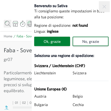
Salta al contenuto
Benvenuto su Sativa
Ti consigliamo queste impostazioni in base
alla tua posizione:
Regione di spedizione:
not found
Lingua:
inglese
Home
/
Faba - Sovescio
Ok, grazie
No, grazie
Faba - Sovescio
Seleziona una regione di spedizione:
gr07
Svizzera / Liechtenstein (CHF)
Particolarmente adatta come coltura precedente alle
Liechtenstein
Svizzera
leguminose, elevato sviluppo di humus. Dalle semine
precoci si sviluppa una ricca fioritura per un ecositema
Unione Europea (€)
equilibrato.
Austria
Belgio
01
02
03
04
05
06
07
08
09
10
11
12
13
Bulgaria
Cechia