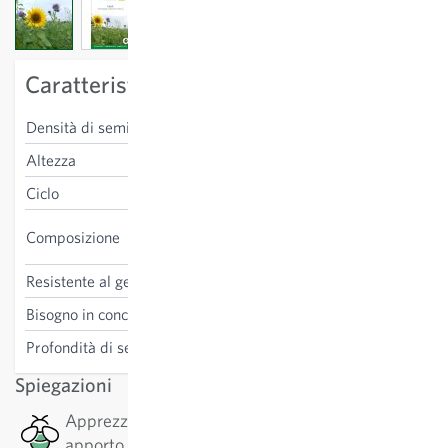
View larger image
View larger image
View larger image
Caratteristiche specifiche della varietà
Densità di semina
300-350 g/100m²
Altezza
40-200 cm
Ciclo
annuale
Avena forestiera, facelia,
Composizione
lino estivo, girasole, camelia
Resistente al gelo
no
Bisogno in concime
non necessario
Profondità di semina
2 cm
Spiegazioni
Apprezzato dalle api: Questa pianta ha un buon
apporto di nettare o e polline, il che è