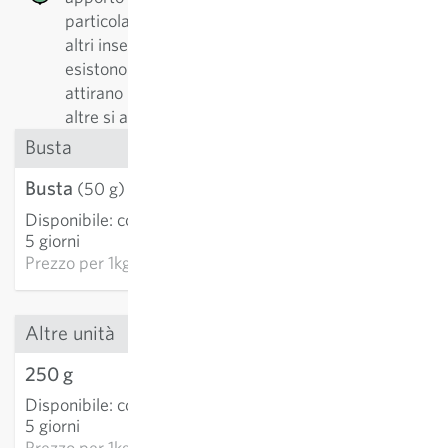
particolarmente positivo per api, api selvatiche o
altri insetti impollinatori. Solo di api selvatiche
esistono oltre 500 specie diverse. Alcune piante
attirano prevalentemente gli specialisti, mente ad
altre si avvicinano di più i generalisti.
Busta
Busta
3,21 €
(50 g)
Disponibile
:
consegna 3-
AGGIUNGI AL
5 giorni
CARRELLO
Prezzo per
1kg: 64,20 €
Altre unità
250 g
7,33 €
Disponibile
:
consegna 3-
AGGIUNGI AL
5 giorni
CARRELLO
Prezzo per
1kg: 29,32 €