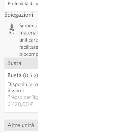
Profondità di semina
0.1-0.5 cm
Spiegazioni
Sementi rivestite (Pillole): I semi sono rivestiti di
materiale minerale. L’obiettivo è quello di
unificare le dimensioni e la forma dei semi per
facilitare la semina (tecnica). I semi rivestiti sono
biocompatibili e venduti singolarmente.
Busta
Busta
3,21 €
(0.5 g)
Disponibile
:
consegna 3-
AGGIUNGI AL
5 giorni
CARRELLO
Prezzo per
1kg:
6.420,00 €
Altre unità