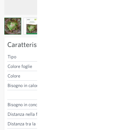
View larger image
View larger image
View larger image
Caratteristiche specifiche della varietà
Tipo
insalata iceberg
Colore foglie
rosso, verde all'interno
Colore
rosso
Bisogno in calore
sensibile al gelo
Lactuca sativa
Bisogno in concime
medio
Distanza nella fila
30 cm
Distanza tra la fila
30 cm