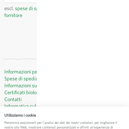
escl.
spese di spedizione
, IVA incl.
del paese del
fornitore
Informazioni per il cliente
Spese di spedizione
Informazioni sul diritto di recesso
Certificati biologici
Contatti
Informativa sul trattamento dei dati personali
CGV
Utilizziamo i cookie
Menzioni legali
Potremmo posizionarli per l'analisi dei dati dei nostri visitatori, per migliorare il
nostro sito Web, mostrare contenuti personalizzati e offrirti un'esperienza di