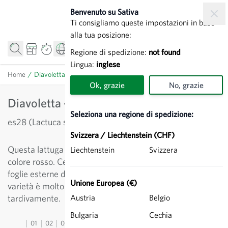
Salta al contenuto
Benvenuto su Sativa
Ti consigliamo queste impostazioni in base
alla tua posizione:
Regione di spedizione:
not found
Lingua:
inglese
Home
/
Diavoletta - Lattuga iceberg rossa
Ok, grazie
No, grazie
Diavoletta - Lattuga iceberg rossa
Seleziona una regione di spedizione:
es28 (Lactuca sativa)
Svizzera / Liechtenstein (CHF)
Questa lattuga iceberg differisce dai tipi verdi per il suo
Liechtenstein
Svizzera
colore rosso. Cespo compatto, di taglia media, dalle
foglie esterne di un colore rosso scuro attraente. Questa
Unione Europea (€)
varietà è molto resistente al calore e monta
tardivamente.
Austria
Belgio
Bulgaria
Cechia
01
02
03
04
05
06
07
08
09
10
11
12
13