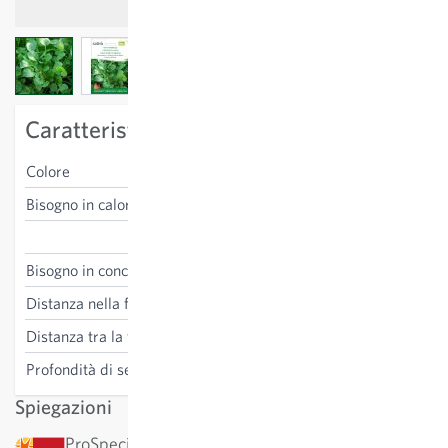
View larger image
View larger image
View larger image
View larger image
Caratteristiche specifiche della varietà
Colore
verde
Bisogno in calore
resistente al gelo
Barbarea vulgaris
Bisogno in concime
basso
Distanza nella fila
5 cm
Distanza tra la fila
20 cm
Profondità di semina
0.5 cm
Spiegazioni
ProSpecieRara: Questa varietà è stata classificata