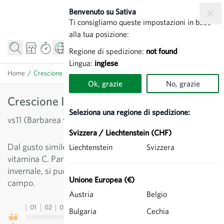
Salta al contenuto
Benvenuto su Sativa
Ti consigliamo queste impostazioni in base
alla tua posizione:
Regione di spedizione:
not found
Lingua:
inglese
Home
/
Crescione Invernale - Erbe di S. Barbara
Ok, grazie
No, grazie
Crescione Invernale - Erbe di S. Barbara
Seleziona una regione di spedizione:
vs11 (Barbarea vulgaris)
Svizzera / Liechtenstein (CHF)
Dal gusto simile al crescione d'acqua , è ricco di
Liechtenstein
Svizzera
vitamina C. Particolarmente adatto alla coltura
invernale, si può raccogliere tutto il tempo in pieno
Unione Europea (€)
campo.
Austria
Belgio
01
02
03
04
05
06
07
08
09
10
11
12
13
Bulgaria
Cechia