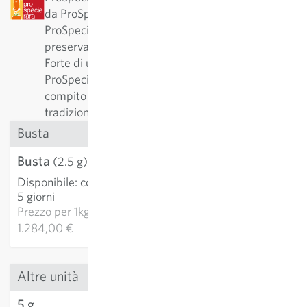
da ProSpecieRara come varietà rara o antica.
ProSpecieRara è una fondazione dedicata a
preservare la diversità delle varietà vegetali rare.
Forte di una collaborazione pluriennale con
ProSpecieRara, Sativa svolge l'importante
compito di conservare e curare tali varietà
tradizionali.
Busta
Busta
3,21 €
(2.5 g)
Disponibile
:
consegna 3-
AGGIUNGI AL
5 giorni
CARRELLO
Prezzo per
1kg:
1.284,00 €
Altre unità
5 g
4,28 €