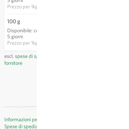
5 giorni
CARRELLO
Prezzo per
1kg: 311,37 €
100 g
24,88 €
Disponibile
:
consegna 3-
AGGIUNGI AL
5 giorni
CARRELLO
Prezzo per
1kg: 248,78 €
escl.
spese di spedizione
, IVA incl.
del paese del
fornitore
Informazioni per il cliente
Spese di spedizione