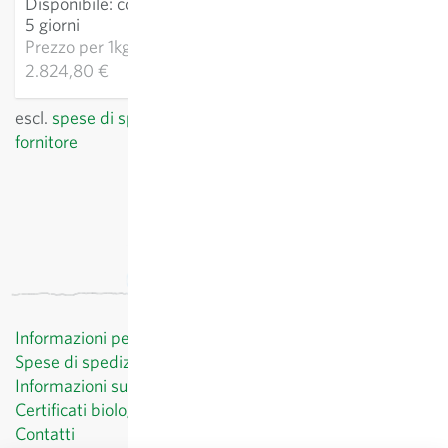
Disponibile
:
consegna 3-
AGGIUNGI AL
5 giorni
CARRELLO
Prezzo per
1kg:
2.824,80 €
escl.
spese di spedizione
, IVA incl.
del paese del
fornitore
Informazioni per il cliente
Spese di spedizione
Informazioni sul diritto di recesso
Certificati biologici
Contatti