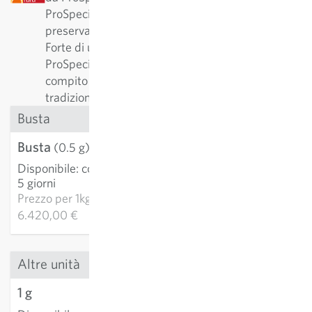
ProSpecieRara è una fondazione dedicata a
preservare la diversità delle varietà vegetali rare.
Forte di una collaborazione pluriennale con
ProSpecieRara, Sativa svolge l'importante
compito di conservare e curare tali varietà
tradizionali.
Busta
Busta
3,21 €
(0.5 g)
Disponibile
:
consegna 3-
AGGIUNGI AL
5 giorni
CARRELLO
Prezzo per
1kg:
6.420,00 €
Altre unità
1 g
5,40 €