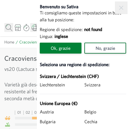
Salta al contenuto
Benvenuto su Sativa
Ti consigliamo queste impostazioni in base
alla tua posizione:
Regione di spedizione:
not found
Lingua:
inglese
Home
/
Cracoviensis - Lattuga asparago
Ok, grazie
No, grazie
Cracoviensis - Lattuga asparago
Seleziona una regione di spedizione:
vs20 (Lactuca sativa)
Svizzera / Liechtenstein (CHF)
Varietà già descritta nel 1885. Cespo voluminoso e
Liechtenstein
Svizzera
resistente al freddo. Saporita. Si può coltivare nella
seconda metà dell'anno come insalata-asparago.
Unione Europea (€)
Austria
Belgio
01
02
03
04
05
06
07
08
09
10
11
12
13
Bulgaria
Cechia