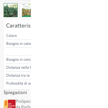
View larger image
View larger image
View larger image
Caratteristiche specifiche della varietà
Colore
verde
Bisogno in calore
basso
Lactuca sativa
Bisogno in concime
medio
Distanza nella fila
25-30 cm
Distanza tra la fila
25-30 cm
Profondità di semina
1 cm
Spiegazioni
ProSpecieRara: Questa varietà è stata classificata
da ProSpecieRara come varietà rara o antica.