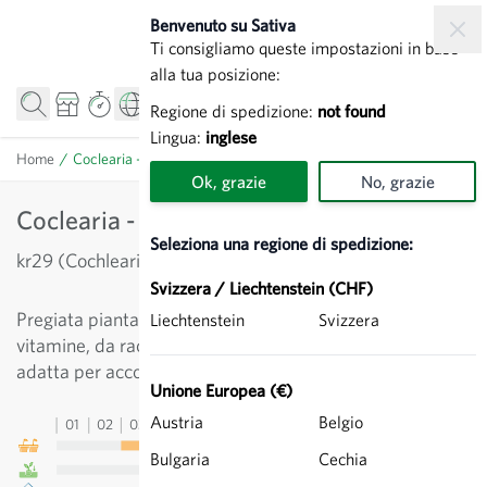
Salta al contenuto
Benvenuto su Sativa
Ti consigliamo queste impostazioni in base
alla tua posizione:
Regione di spedizione:
not found
Lingua:
inglese
Home
/
Coclearia - Erbe aromatiche
Ok, grazie
No, grazie
Coclearia - Erbe aromatiche
Seleziona una regione di spedizione:
kr29 (Cochlearia officinalis)
Svizzera / Liechtenstein (CHF)
Pregiata pianta aromatica, resistente al gelo e ricca di
Liechtenstein
Svizzera
vitamine, da raccogliere in pieno campo. Aroma forte,
adatta per accompagnare le insalate.
Unione Europea (€)
Austria
Belgio
01
02
03
04
05
06
07
08
09
10
11
12
13
Bulgaria
Cechia