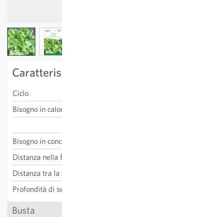
View larger image
View larger image
View larger image
Caratteristiche specifiche della varietà
Ciclo
annuale
Bisogno in calore
resistente al gelo
Cochlearia officinalis
Bisogno in concime
basso
Distanza nella fila
15 cm
Distanza tra la fila
25 cm
Profondità di semina
0.5-1 cm
Busta