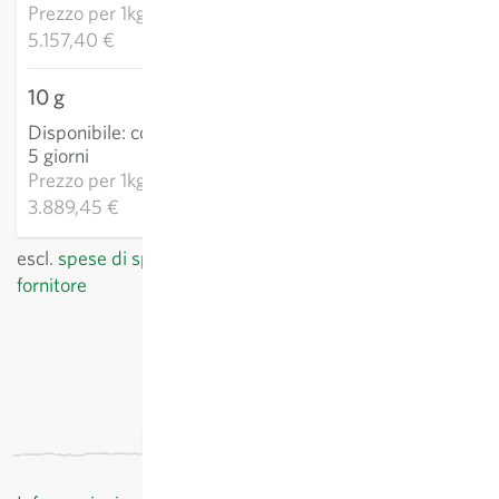
CARRELLO
Prezzo per
1kg:
5.157,40 €
10 g
38,89 €
Disponibile
:
consegna 3-
AGGIUNGI AL
5 giorni
CARRELLO
Prezzo per
1kg:
3.889,45 €
escl.
spese di spedizione
, IVA incl.
del paese del
fornitore