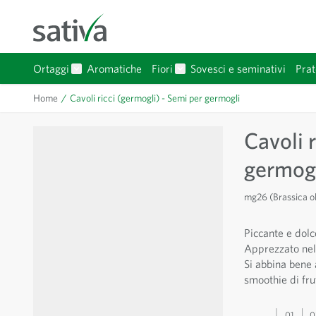
Salta al contenuto
Ortaggi
Aromatiche
Fiori
Sovesci e seminativi
Prat
Mostra sottomenu per Ortaggi categoria
Mostra sottomenu per Fiori 
Home
/
Cavoli ricci (germogli) - Semi per germogli
Cavoli 
germog
mg26 (Brassica ol
Piccante e dolc
Apprezzato nell
Si abbina bene 
smoothie di frut
01
0