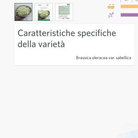
View larger image
View larger image
View larger image
Caratteristiche specifiche
della varietà
Brassica oleracea var. sabellica