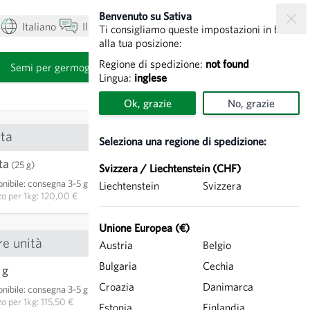
Benvenuto su Sativa
Italiano
Il mio account
Visualizza carrello
Ti consigliamo queste impostazioni in base
alla tua posizione:
Regione di spedizione:
not found
i
Semi per germogli
Lingua:
inglese
Ok, grazie
No, grazie
ta
Seleziona una regione di spedizione:
ta
3,00 €
(25 g)
Svizzera / Liechtenstein (CHF)
nibile
:
consegna 3-5 giorni
Liechtenstein
Svizzera
AGGIUNGI AL CARRELLO
zo per
1kg: 120,00 €
Unione Europea (€)
re unità
Austria
Belgio
Bulgaria
Cechia
 g
11,55 €
Croazia
Danimarca
nibile
:
consegna 3-5 giorni
AGGIUNGI AL CARRELLO
zo per
1kg: 115,50 €
Estonia
Finlandia