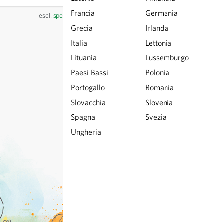
Francia
Germania
escl.
spese di spedizione
, IVA incl.
del paese del fornitore
Grecia
Irlanda
Italia
Lettonia
Lituania
Lussemburgo
Paesi Bassi
Polonia
Portogallo
Romania
Slovacchia
Slovenia
Spagna
Svezia
Ungheria