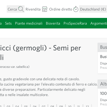
Cerca
Rivendita
Ordine diretto
Deutschland (€)
o
Sets
Piante medicinali
Bioverita
ProSpecieRara
Argoment
categoria
ricci (germogli) - Semi per
Bus
li
Bus
Dispo
eracea var. sabellica)
Prez
e, gusto gradevole con una delicata nota di cavolo.
Alt
a cucina vegetariana per l’elevato contenuto di ferro e calcio.
a diverse preparazioni. Particolarmente delicato negli
100
ta o nelle insalate multicolore.
Dispo
Prez
2
03
04
05
06
07
08
09
10
11
12
13