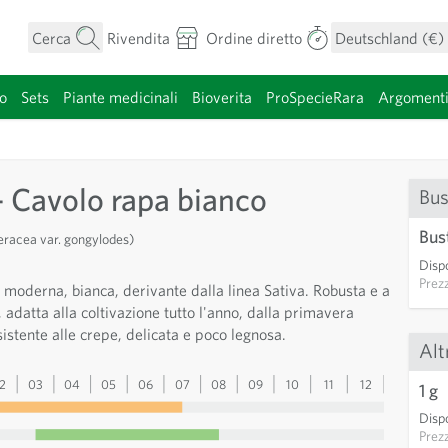
Cerca
Rivendita
Ordine diretto
Deutschland (€)
o
Sets
Piante medicinali
Bioverita
ProSpecieRara
Argoment
categoria
- Cavolo rapa bianco
Bus
Bus
eracea var. gongylodes)
Dispo
Prez
, moderna, bianca, derivante dalla linea Sativa. Robusta e a
, adatta alla coltivazione tutto l'anno, dalla primavera
sistente alle crepe, delicata e poco legnosa.
Alt
2
03
04
05
06
07
08
09
10
11
12
13
1 g
Dispo
Prez