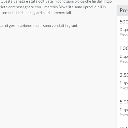
 Questa varietà è stata coltivata in condizioni biologiche fin dall'inizio
rietà contrassegnate con il marchio Bioverita sono riproducibili in
Pre
 sementi ibride per i giardinieri commerciali.
500
sso di germinazione. I semi sono venduti in grani.
Dispo
Prez
1.0
Dispo
Prez
2.5
Dispo
Prez
5.0
Dispo
Prez