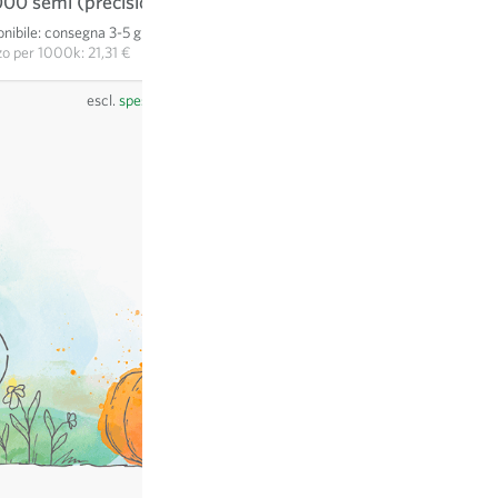
000 semi (precisione)
213,05 €
nibile
:
consegna 3-5 giorni
AGGIUNGI AL CARRELLO
zo per
1000k: 21,31 €
escl.
spese di spedizione
, IVA incl.
del paese del fornitore