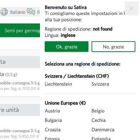
Benvenuto su Sativa
Italiano
Il mio account
Visualizza carrello
Ti consigliamo queste impostazioni in base
alla tua posizione:
Regione di spedizione:
not found
i
Semi per germogli
Lingua:
inglese
Ok, grazie
No, grazie
ta
Seleziona una regione di spedizione:
ta
3,35 €
(0.5 g)
Svizzera / Liechtenstein (CHF)
nibile
:
consegna 3-5 giorni
Liechtenstein
Svizzera
AGGIUNGI AL CARRELLO
zo per
1kg: 6.700,00 €
Unione Europea (€)
re unità
Austria
Belgio
Bulgaria
Cechia
5,95 €
Croazia
Danimarca
nibile
:
consegna 3-5 giorni
AGGIUNGI AL CARRELLO
zo per
1kg: 5.950,00 €
Estonia
Finlandia