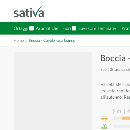
Salta al contenuto
Ortaggi
Aromatiche
Fiori
Sovesci e seminativi
Prat
Mostra sottomenu per Ortaggi categoria
Mostra sottomenu per Fiori 
Home
/
Boccia - Cavolo rapa bianco
Boccia 
ko54 (Brassica ol
Varietà sferica
crescita rapida
all'autunno. Re
01
0