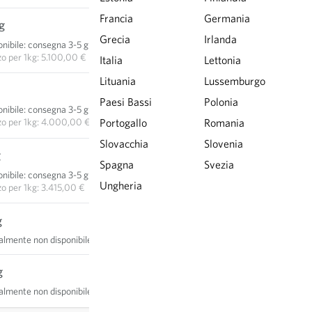
Francia
Germania
g
12,75 €
Grecia
Irlanda
nibile
:
consegna 3-5 giorni
AGGIUNGI AL CARRELLO
zo per
1kg: 5.100,00 €
Italia
Lettonia
Lituania
Lussemburgo
20,00 €
Paesi Bassi
Polonia
nibile
:
consegna 3-5 giorni
AGGIUNGI AL CARRELLO
zo per
1kg: 4.000,00 €
Portogallo
Romania
Slovacchia
Slovenia
g
34,15 €
Spagna
Svezia
nibile
:
consegna 3-5 giorni
AGGIUNGI AL CARRELLO
Ungheria
zo per
1kg: 3.415,00 €
g
almente non disponibile
g
almente non disponibile