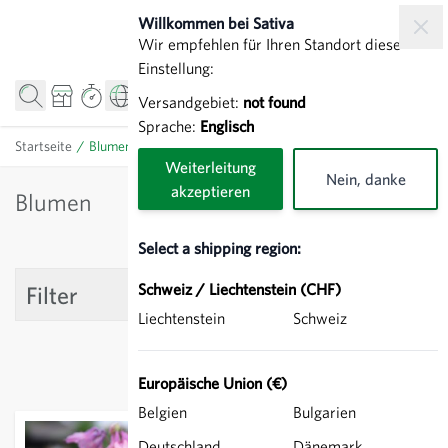
Direkt zum Inhalt
Willkommen bei Sativa
Wir empfehlen für Ihren Standort diese
Einstellung:
Versandgebiet:
not found
Sprache:
Englisch
Startseite
/
Blumen
Weiterleitung
Nein, danke
akzeptieren
Blumen
Select a shipping region:
Schweiz / Liechtenstein (CHF)
Filter
Liechtenstein
Schweiz
Europäische Union (€)
Belgien
Bulgarien
Deutschland
Dänemark