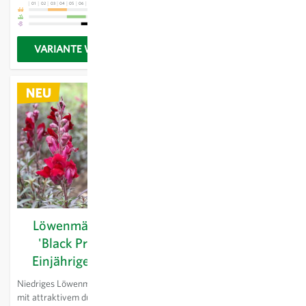
01
02
03
04
05
06
07
08
09
10
11
12
13
Beete, Rabatten oder Kübel.
VARIANTE WÄHLEN
VARIANTE WÄHLEN
Löwenmäulchen
Löwenmäulchen -
'Black Prince' -
Einjährige Blume
Einjährige Blume
Mischung verschiedener Farben
der bekannten Sommerblume.
Niedriges Löwenmäulchen, das
Sehr gute Schnittblume.
mit attraktivem dunklem,