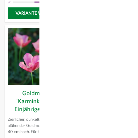
der Staudenrabatte und auch
Potpourris verwendet werden.
zum Schnitt geeignet.
VARIANTE WÄHLEN
VARIANTE WÄHLEN
Goldmohn
Goldmohn -
'Karminkönig' -
Einjährige Blume
Einjährige Blume
Zierliche, goldgelb blühende,
einjährige Mohnart. Auch für
Zierlicher, dunkelkarminrot
trockene Stellen geeignet. Ca.
blühender Goldmohn. Ca. 30-
30 cm hoch. Kann sich an
40 cm hoch. Für trockene
zusagenden Stellen selbst
Standorte. Gut kombinierbar