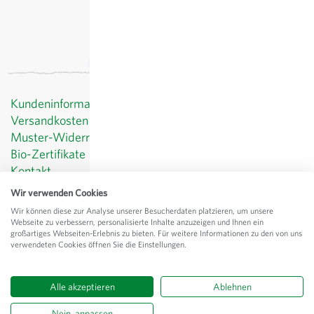
Kundeninformationen
Versandkosten
Muster-Widerrufsformular
Bio-Zertifikate
Kontakt
Datenschutz
Wir verwenden Cookies
AGB
Wir können diese zur Analyse unserer Besucherdaten platzieren, um unsere
Impressum
Webseite zu verbessern, personalisierte Inhalte anzuzeigen und Ihnen ein
großartiges Webseiten-Erlebnis zu bieten. Für weitere Informationen zu den von uns
© Sativa Biosaatgut GmbH
verwendeten Cookies öffnen Sie die Einstellungen.
Keltenweg 4
D-79798 Jestetten
Alle akzeptieren
Ablehnen
Alle Preise
exkl.
Versand
, inkl. MwSt.
des Lieferlandes
Nein, anpassen