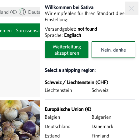
Willkommen bei Sativa
land (€)
Deutsch
Mein Konto
Warenkorb
Wir empfehlen für Ihren Standort diese
Einstellung:
Versandgebiet:
not found
hemen
Sprossensamen
Sprache:
Englisch
Weiterleitung
Nein, danke
akzeptieren
Select a shipping region:
Schweiz / Liechtenstein (CHF)
Liechtenstein
Schweiz
Europäische Union (€)
Belgien
Bulgarien
Deutschland
Dänemark
Estland
Finnland