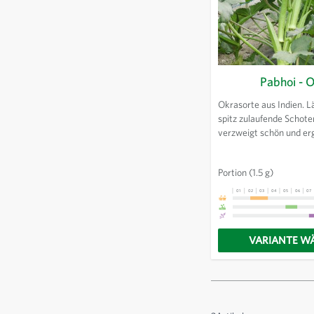
Pabhoi - 
Okrasorte aus Indien. L
spitz zulaufende Schote
verzweigt schön und erg
Früchte. Schoten jung e
sie Fäden bilden. Wärme
Portion
(1.5 g)
01
02
03
04
05
06
07
VARIANTE W