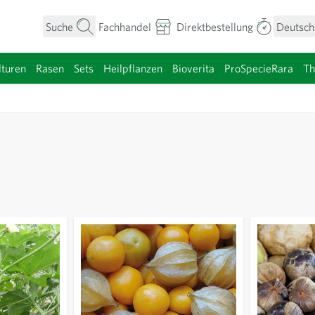
Suche
Fachhandel
Direktbestellung
Deutsch
turen
Rasen
Sets
Heilpflanzen
Bioverita
ProSpecieRara
T
umen anzeigen