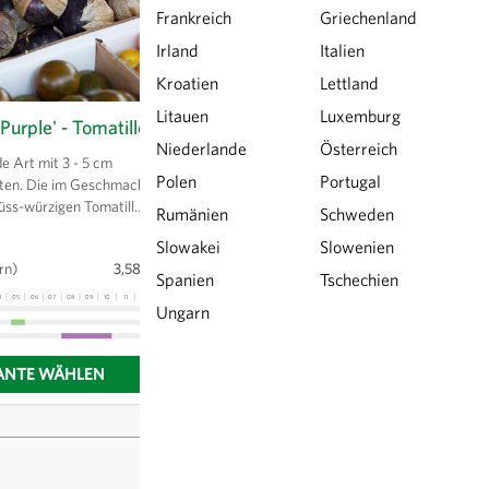
Frankreich
Griechenland
Irland
Italien
Kroatien
Lettland
Litauen
Luxemburg
'Purple' - Tomatillo
Niederlande
Österreich
 Art mit 3 - 5 cm
Polen
Portugal
hten. Die im Geschmack
süss-würzigen Tomatillos
Rumänien
Schweden
 zu violett ab. Die
Slowakei
Slowenien
n roh im Salat oder
rn)
3,58 €
e auch im Chutney
Spanien
Tschechien
rden.
4
05
06
07
08
09
10
11
12
13
Ungarn
ANTE WÄHLEN
Anzeigen