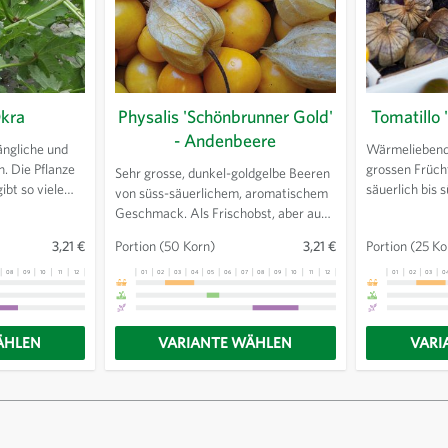
Okra
Physalis 'Schönbrunner Gold'
Tomatillo 
- Andenbeere
ängliche und
Wärmeliebende
n. Die Pflanze
grossen Früc
Sehr grosse, dunkel-goldgelbe Beeren
ibt so viele
säuerlich bis 
von süss-säuerlichem, aromatischem
rnten, bevor
reifen von grün
Geschmack. Als Frischobst, aber auch
 liebend.
Früchte könne
als Kompott und Marmelade köstlich.
3,21 €
Portion
(50 Korn)
3,21 €
Portion
(25 Ko
gekocht, gern
Die Beeren reifen nach der Ernte nicht
verwendet we
nach.
08
09
10
11
12
13
01
02
03
04
05
06
07
08
09
10
11
12
13
01
02
03
0
ÄHLEN
VARIANTE WÄHLEN
VARI