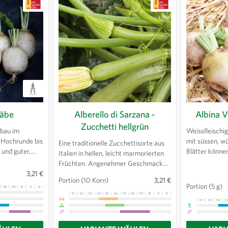
Räbe
Alberello di Sarzana -
Albina 
Zucchetti hellgrün
nbau im
Weissfleischig
. Hochrunde bis
mit süssen, w
Eine traditionelle Zucchettisorte aus
 und guter,
Blätter könne
Italien in hellen, leicht marmorierten
rag. Leicht
werden, wie S
Früchten. Angenehmer Geschmack
net sich sehr
Lagerfähigkeit
3,21 €
und feine Konsistenz des
Portion
(10 Korn)
3,21 €
 von Sauerrübe.
Aufgrund dem 
Fruchtfleisches. Reichtragend und
Portion
(5 g)
08
09
10
11
12
13
e Verarbeitung.
Betanin bleib
offen wachsend.
01
02
03
04
05
06
07
08
09
10
11
12
13
01
02
03
0
sauber.