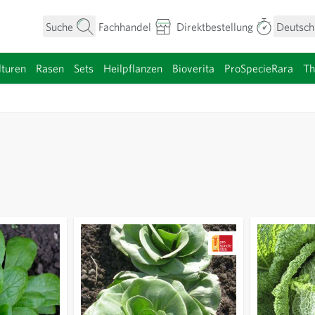
Suche
Fachhandel
Direktbestellung
Deutsch
turen
Rasen
Sets
Heilpflanzen
Bioverita
ProSpecieRara
T
umen anzeigen