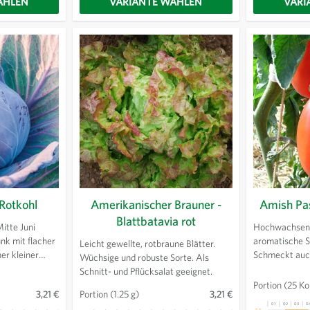
ÄHLEN
VARIANTE WÄHLEN
VARI
Rotkohl
Amerikanischer Brauner -
Amish Pas
Blattbatavia rot
itte Juni
Hochwachsend 
unk mit flacher
aromatische 
Leicht gewellte, rotbraune Blätter.
her kleiner
Schmeckt auch
Wüchsige und robuste Sorte. Als
Grosse, längli
Schnitt- und Pflücksalat geeignet.
öhenlagen auch
variable Früch
Portion
(25 Ko
3,21 €
Portion
(1.25 g)
3,21 €
iviert werden.
01
02
03
0