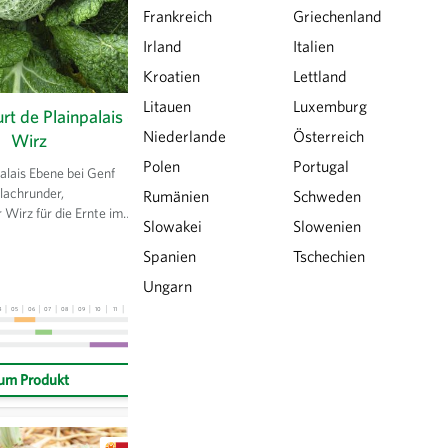
Frankreich
Griechenland
Irland
Italien
Kroatien
Lettland
Litauen
Luxemburg
rt de Plainpalais -
Ailsa Craig - Gemüsezwiebel
Niederlande
Österreich
Wirz
Sehr grosse, runde bis breitrunde
Polen
Portugal
Sommergemüsezwiebel. Sehr
alais Ebene bei Genf
ertragreich bei ausreichender
lachrunder,
Rumänien
Schweden
Vorkultur. Hierzu Aussaat ab Januar
 Wirz für die Ernte im
Slowakei
Slowenien
im Haus, auspflanzen ins Freiland im
den Winter hinein.
April - Mai. Lagerfähig bis Dezember.
 bis -5 °C. Dünne Blätter
Spanien
Tschechien
em Geschmack.
Portion
(1.25 g)
3,21 €
Ungarn
4
05
06
07
08
09
10
11
12
13
01
02
03
04
05
06
07
08
09
10
11
12
13
um Produkt
VARIANTE WÄHLEN