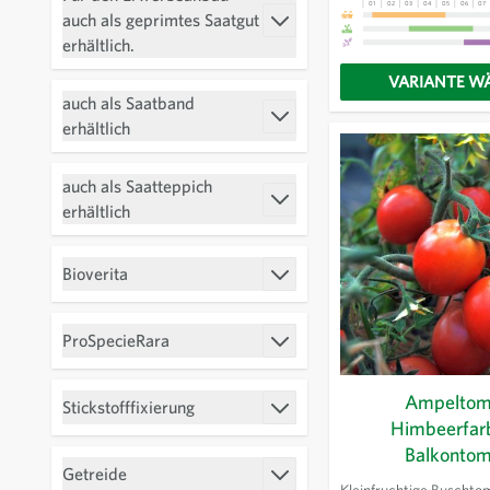
01
02
03
04
05
06
07
auch als geprimtes Saatgut
filter
erhältlich.
VARIANTE W
auch als Saatband
filter
erhältlich
auch als Saatteppich
filter
erhältlich
Bioverita
filter
ProSpecieRara
filter
Ampeltom
Stickstofffixierung
Himbeerfarb
filter
Balkontom
Getreide
Kleinfruchtige Buschtom