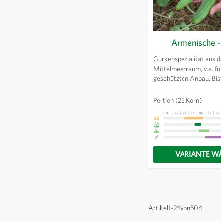
Armenische -
Gurkenspezialität aus 
Mittelmeerraum, v.a. fü
geschützten Anbau. Bis
lange, dunkelgrüne, lei
Früchte, die im jungen 
Portion
(25 Korn)
sehr feinen Gurkenges
01
02
03
04
05
06
07
VARIANTE W
Artikel
1
-
24
von
504