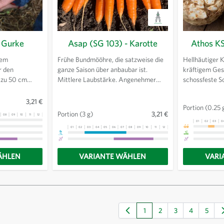
 Gurke
Asap (SG 103) - Karotte
Athos KS 
dem
Frühe Bundmööhre, die satzweise die
Hellhäutiger K
r den
ganze Saison über anbaubar ist.
kräftigem Ge
 zu 50 cm
Mittlere Laubstärke. Angenehmer
schossfeste So
cht behaarte
Geschmack.
Normalkultur.
Zustand einen
sitzende Knoll
3,21 €
Portion
(0.25 
chmack haben.
und Rüsten. G
Portion
(3 g)
3,21 €
08
09
10
11
12
13
für Frischmark
01
02
03
0
01
02
03
04
05
06
07
08
09
10
11
12
13
Sativa-Züchtu
ÄHLEN
VARIANTE WÄHLEN
VARI
1
2
3
4
5
Sie lesen gerade die Seite
Seite
Seite
Seite
Seite