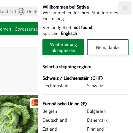
Willkommen bei Sativa
land (€)
Deutsch
Mein Konto
Warenkorb
Wir empfehlen für Ihren Standort diese
Einstellung:
Versandgebiet:
not found
hemen
Sprossensamen
Sprache:
Englisch
Weiterleitung
Nein, danke
akzeptieren
Select a shipping region:
Schweiz / Liechtenstein (CHF)
Liechtenstein
Schweiz
Europäische Union (€)
Belgien
Bulgarien
Deutschland
Dänemark
Estland
Finnland