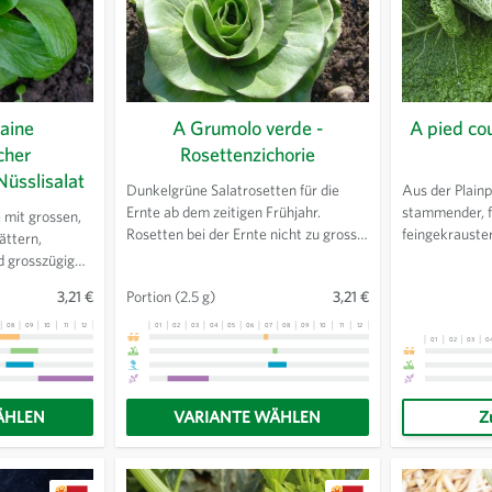
raine
A Grumolo verde -
A pied cou
cher
Rosettenzichorie
 Nüsslisalat
Dunkelgrüne Salatrosetten für die
Aus der Plainp
Ernte ab dem zeitigen Frühjahr.
stammender, f
 mit grossen,
Rosetten bei der Ernte nicht zu gross
feingekrauster
ättern,
werden lassen, die Bitterkeit nimmt
Herbst bis in 
 grosszügiger
dann zu.
Erträgt Fröste
onders
3,21 €
Portion
(2.5 g)
3,21 €
mit sehr gut
hr gut als
08
09
10
11
12
13
01
02
03
04
05
06
07
08
09
10
11
12
13
01
02
03
0
ige Blätter.
ÄHLEN
VARIANTE WÄHLEN
Z