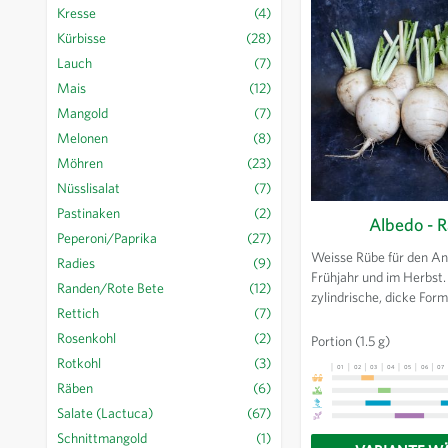
Kresse
(4)
Kürbisse
(28)
Lauch
(7)
Mais
(12)
Mangold
(7)
Melonen
(8)
Möhren
(23)
Nüsslisalat
(7)
Pastinaken
(2)
Albedo - 
Peperoni/Paprika
(27)
Weisse Rübe für den A
Radies
(9)
Frühjahr und im Herbst
Randen/Rote Bete
(12)
zylindrische, dicke Form
Rettich
(7)
einheitlicher Knollenert
süss im Geschmack, eig
Rosenkohl
(2)
Portion
(1.5 g)
gut für die Herstellung
Rotkohl
(3)
01
02
03
04
05
06
07
Auch für die industriell
Räben
(6)
Salate (Lactuca)
(67)
Schnittmangold
(1)