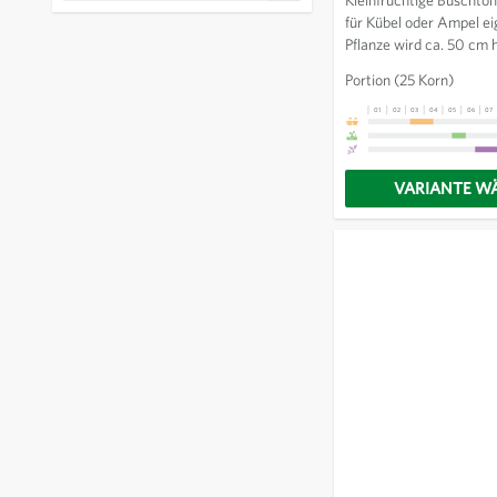
filter
für Kübel oder Ampel ei
Pflanze wird ca. 50 cm 
mehrtriebig gezogen wer
Portion
(25 Korn)
nicht ausgeizen. Reichl
mit geschmackvollen Fr
01
02
03
04
05
06
07
VARIANTE W