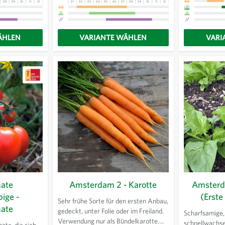
08
09
10
11
12
13
01
02
03
04
05
06
07
08
09
10
11
12
13
ÄHLEN
VARIANTE WÄHLEN
VARI
ate
Amsterdam 2 - Karotte
Amsterd
ige -
(Erste
Sehr frühe Sorte für den ersten Anbau,
ate
gedeckt, unter Folie oder im Freiland.
Scharfsamige,
Verwendung nur als Bündelkarotte.
schnellwachse
ate, die sich