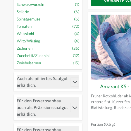
VARIANTE W
Schwarzwurzeln
(1)
Sellerie
(6)
Spinatgemüse
(6)
Tomaten
(72)
Weisskohl
(4)
Wirz/Wirsing
(4)
Zichorien
(26)
Zucchetti/Zucchini
(12)
Zwiebelsamen
(15)
Auch als pilliertes Saatgut
filter
erhältlich.
Amarant KS - 
Früher Rotkohl, der ab M
Für den Erwerbsanbau
erntereif ist. Kurzer Str
auch als Präzisionssaatgut
Blattstellung. Runder, e
filter
Kopf. Kann dank seiner
erhältlich.
Raschwüchsigkeit in H
Portion
(0.5 g)
später im Jahr noch kult
Für den Erwerbsanbau