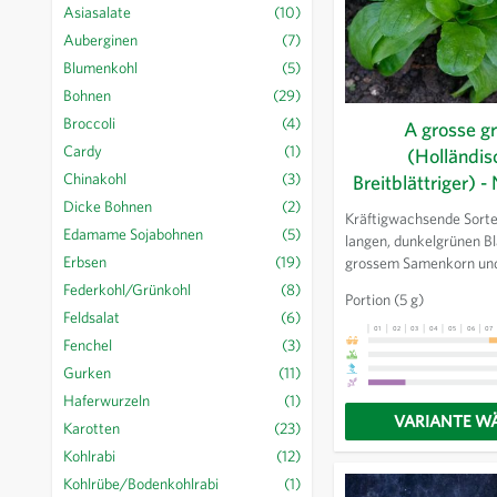
Asiasalate
(10)
Auberginen
(7)
Blumenkohl
(5)
Bohnen
(29)
Broccoli
(4)
A grosse g
Cardy
(1)
(Holländis
Chinakohl
(3)
Breitblättriger) -
Dicke Bohnen
(2)
Kräftigwachsende Sorte
Edamame Sojabohnen
(5)
langen, dunkelgrünen Bl
Erbsen
(19)
grossem Samenkorn und
Ernte. Die Sorte ist bes
Federkohl/Grünkohl
(8)
Portion
(5 g)
winterhart, aber auch se
Feldsalat
(6)
Herbstkultur und bringt
01
02
03
04
05
06
07
Fenchel
(3)
schmackhafte, hochwert
Gurken
(11)
Haferwurzeln
(1)
VARIANTE W
Karotten
(23)
Kohlrabi
(12)
Kohlrübe/Bodenkohlrabi
(1)