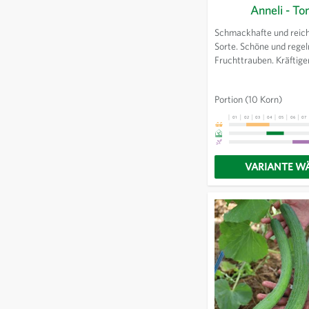
Anneli - T
Schmackhafte und reic
Sorte. Schöne und rege
Fruchttrauben. Kräftiger
Wuchs. Biologische Züc
Portion
(10 Korn)
01
02
03
04
05
06
07
VARIANTE W