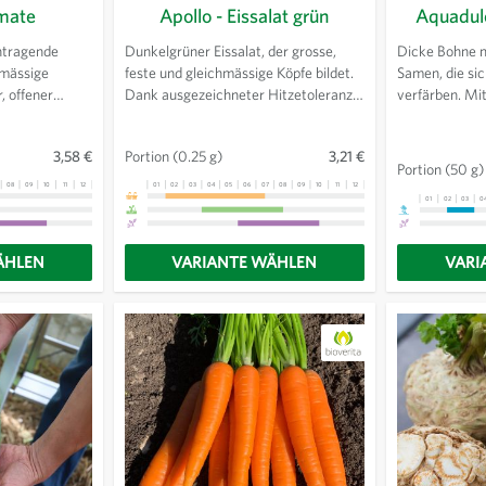
omate
Apollo - Eissalat grün
Aquadul
htragende
Dunkelgrüner Eissalat, der grosse,
Dicke Bohne m
lmässige
feste und gleichmässige Köpfe bildet.
Samen, die sic
, offener
Dank ausgezeichneter Hitzetoleranz
verfärben. Mit
htung.
besonders für den Anbau in den
starkwachsend
Sommermonaten geeignet.
grünen Hülsen
3,58 €
Portion
(0.25 g)
3,21 €
enthalten, we
Portion
(50 g)
08
09
10
11
12
13
01
02
03
04
05
06
07
08
09
10
11
12
13
01
02
03
0
ÄHLEN
VARIANTE WÄHLEN
VARI