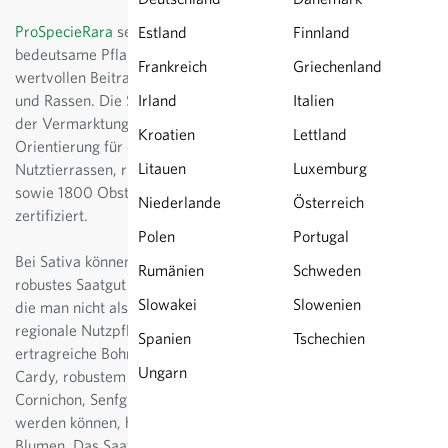
ProSpecieRara
setzt sich ein für alte, kulturhistorisch
Estland
Finnland
bedeutsame Pflanzen und Tiere und leistet damit einen
Frankreich
Griechenland
wertvollen Beitrag zur Erhaltungsarbeit der alten Sorten
und Rassen. Die Stiftung hilft mit ihrem Gütesiegel bei
Irland
Italien
der Vermarktung von Spezialitäten und bietet
Kroatien
Lettland
Orientierung für den Konsumenten. Derzeit sind 26
Litauen
Luxemburg
Nutztierrassen, rund 1000 Garten- und Ackerpflanzen,
sowie 1800 Obstsorten und viele weitere Zierpflanzen
Niederlande
Österreich
zertifiziert.
Polen
Portugal
Bei Sativa können Sie rund 140 Sorten samenfestes,
Rumänien
Schweden
robustes Saatgut seltener Sorten kaufen - Nischensorten,
Slowakei
Slowenien
die man nicht als Massenprodukt im Handel findet,
regionale Nutzpflanzen, von bunten Auberginen über
Spanien
Tschechien
ertragreiche Bohnensorten, dem selten gewordenen
Ungarn
Cardy, robustem Freilandsalat, Gurken, die sowohl als
Cornichon, Senfgurke aber auch Salatgurke verwendet
werden können, hin zu bunten Karotten und zierlichen
Blumen. Das Saatgut wird biologisch und