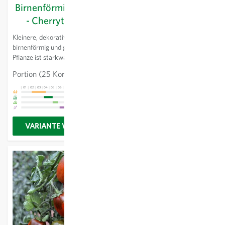
Birnenförmige Gelbe
Black Cherry -
- Cherrytomate
Cherrytomate
Kleinere, dekorative Früchte,
Freilandtomate. Reichtragende
birnenförmig und gelb. Die
Cherrytomate mit vielen
Pflanze ist starkwachsend.
dunkelroten bis schwarzen
Früchten. Sehr gutes Aroma.
Portion
(25 Korn)
3,58 €
Portion
(25 Korn)
3,58 €
01
02
03
04
05
06
07
08
09
10
11
12
13
01
02
03
04
05
06
07
08
09
10
11
12
13
VARIANTE WÄHLEN
VARIANTE WÄHLEN