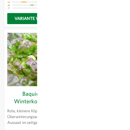
VARIANTE WÄHLEN
VARIANTE WÄHLEN
Baquieu -
Baselbieter Röteli -
Winterkopfsalat
Pflaumentomate
Rote, kleinere Köpfe. Für den
Längliche, kleine, hellrote
Überwinterungsanbau oder zur
Früchte, die sehr
Aussaat im zeitigen Frühjahr.
wohlschmeckend sind, aber
relativ wenig Saft haben.