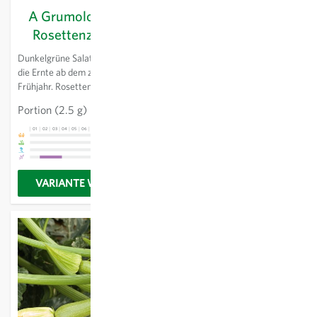
A Grumolo verde -
A pied court de
Rosettenzichorie
Plainpalais - Wirz
Dunkelgrüne Salatrosetten für
Aus der Plainpalais Ebene bei
die Ernte ab dem zeitigen
Genf stammender, flachrunder,
Frühjahr. Rosetten bei der Ernte
feingekrauster Wirz für die
nicht zu gross werden lassen,
Ernte im Herbst bis in den
Portion
(2.5 g)
3,21 €
die Bitterkeit nimmt dann zu.
Winter hinein. Erträgt Fröste bis
-5 °C. Dünne Blätter mit sehr
01
02
03
04
05
06
07
08
09
10
11
12
13
01
02
03
04
05
06
07
08
09
10
11
12
13
gutem Geschmack.
VARIANTE WÄHLEN
Zum Produkt