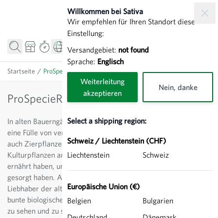
Direkt zum Inhalt
Willkommen bei Sativa
Wir empfehlen für Ihren Standort diese
Einstellung:
Versandgebiet:
not found
Sprache:
Englisch
Startseite
/
ProSpecieRara
Weiterleitung
Nein, danke
akzeptieren
ProSpecieRara
Select a shipping region:
In alten Bauerngärten fand man noch im 19. Jahrhundert
eine Fülle von verschiedenen Sorten, sei es Nutz- oder
Schweiz / Liechtenstein (CHF)
auch Zierpflanzen. Hier wurden heute fast vergessene
Kulturpflanzen angebaut, die Familie und Angestellte
Liechtenstein
Schweiz
ernährt haben, und für Abwechslung auf dem Teller
gesorgt haben. Auch heute finden sich immer mehr
Europäische Union (€)
Liebhaber der alten Sorten, und es macht Spass, die
bunte biologische Vielfalt im Garten und auf dem Teller
Belgien
Bulgarien
zu sehen und zu schmecken.
Deutschland
Dänemark