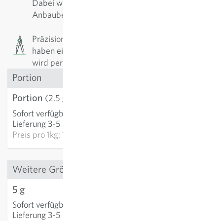
Dabei werden die Sorten fortlaufend den
Anbaubedingungen angepasst und verbessert.
Präzisionssaatgut: Die Samen sind kalibriert und
haben eine erhöhte Keimfähigkeit. Das Saatgut
wird per Korn verkauft.
Portion
Portion
3,21 €
(2.5 g)
Sofort verfügbar
:
IN DEN WARENKORB
Lieferung 3-5 Tage
Preis pro
1kg: 1.284,00 €
Weitere Grössen
5 g
5,56 €
Sofort verfügbar
:
IN DEN WARENKORB
Lieferung 3-5 Tage