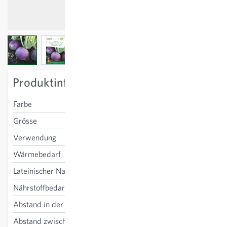
View larger image
View larger image
View larger image
Produktinformation
Farbe
aussen violett, innen weiss
Grösse
ca. 10 cm
Verwendung
frisch, Lager
Wärmebedarf
niedrig
Lateinischer Name
Brassica rapa rapa
Nährstoffbedarf
gering
Abstand in der Reihe
15 cm
Abstand zwischen den
30 cm