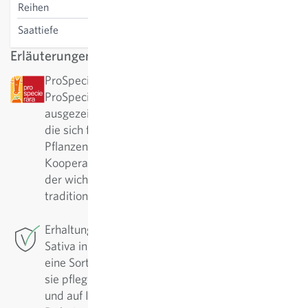
Reihen
Saattiefe
2-3 cm
Erläuterungen
ProSpecieRara: Diese Sorte wurde von
ProSpecieRara als seltene bzw. alte Sorte
ausgezeichnet. ProSpecieRara ist eine Stiftung,
die sich für den Erhalt der Vielfalt von seltenen
Pflanzensorten einsetzt. In langjähriger
Kooperation mit ProSpecieRara ist Sativa aktiv in
der wichtigen Erhaltung und Pflege dieser
traditionellen Sorten.
Erhaltungszüchtung: Für diese Sorte betreibt
Sativa in Rheinau die Erhaltungszüchtung. Um
eine Sorte in hoher Qualität zu sichern, muss man
sie pflegen. Regelmässig werden sie nachgebaut
und auf Ihre positiven Eigenschaften selektiert.