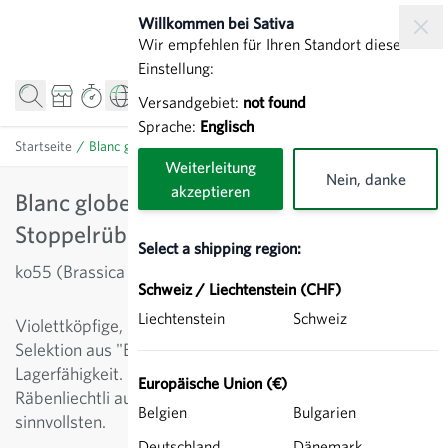
Direkt zum Inhalt
Willkommen bei Sativa
Wir empfehlen für Ihren Standort diese
Einstellung:
Versandgebiet:
not found
Sprache:
Englisch
Startseite
/
Blanc globe à collet violet (Zürcher) - Stoppelrübe
Weiterleitung
Nein, danke
akzeptieren
Blanc globe à collet violet (Zürcher) -
Stoppelrübe
Select a shipping region:
ko55 (Brassica rapa rapa)
Schweiz / Liechtenstein (CHF)
Liechtenstein
Schweiz
Violettköpfige, runde Knollen mit weissem Fleisch.
Selektion aus "Blanc Globe à collet violet". Gute
Lagerfähigkeit. Für Konsumzwecke etwas enger, für
Europäische Union (€)
Räbenliechtli ausreichend weit stellen. Direktsaat ist am
Belgien
Bulgarien
sinnvollsten.
Deutschland
Dänemark