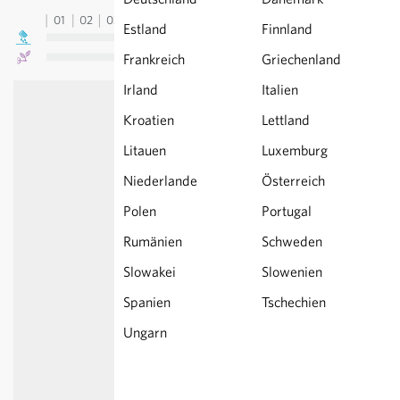
01
02
03
04
05
06
07
08
09
10
11
12
13
Estland
Finnland
Frankreich
Griechenland
Irland
Italien
Kroatien
Lettland
Litauen
Luxemburg
Niederlande
Österreich
Polen
Portugal
Rumänien
Schweden
Slowakei
Slowenien
Spanien
Tschechien
Ungarn