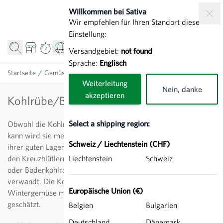
Direkt zum Inhalt
Willkommen bei Sativa
Wir empfehlen für Ihren Standort diese
Einstellung:
Versandgebiet:
not found
Sprache:
Englisch
Startseite
/
Gemüse
/
Kohlrübe/Bodenkohlrabi
Weiterleitung
Nein, danke
akzeptieren
Kohlrübe/Bodenkohlrabi
Select a shipping region:
Obwohl die Kohlrübe auch im Hochsommer geerntet werden
kann wird sie meist als Nachfrucht angebaut und ist wegen
Schweiz / Liechtenstein (CHF)
ihrer guten Lagerfähigkeit ein typisches Wintergemüse. Das zu
den Kreuzblütlern gehörende Gemüse wird auch Steckrübe
Liechtenstein
Schweiz
oder Bodenkohlrabi genannt und ist nah mit der Räbe
verwandt. Die Kohlrübe wird heute als wertvolles
Europäische Union (€)
Wintergemüse mit vielseitiger Verwendung in der Küche
geschätzt.
Belgien
Bulgarien
Deutschland
Dänemark