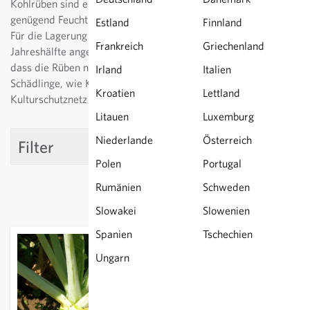
Kohlrüben sind eine anspruchslose und einfache Kultur. Mit
genügend Feuchtigkeit wachsen sie praktisch auf allen Böden.
Estland
Finnland
Für die Lagerung werden die Kohlrüben in der zweiten
Frankreich
Griechenland
Jahreshälfte angebaut. Regelmässig giessen und haken hilft,
dass die Rüben nicht zäh und holzig werden. Gegen
Irland
Italien
Schädlinge, wie Kohlweissling und Erdflöhe hilft ein
Kroatien
Lettland
Kulturschutznetz oder Vlies.
Litauen
Luxemburg
Niederlande
Österreich
Filter
Polen
Portugal
Rumänien
Schweden
Slowakei
Slowenien
Spanien
Tschechien
Ungarn