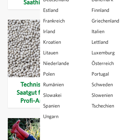
Saathilfen
Herbstaussaaten
Estland
Finnland
Frankreich
Griechenland
Irland
Italien
Kroatien
Lettland
Litauen
Luxemburg
Niederlande
Österreich
Polen
Portugal
Technisches
Insekten- und
Rumänien
Schweden
Saatgut für den
Bienenfreundliche
Slowakei
Slowenien
Profi-Anbau
Sorten
Spanien
Tschechien
Ungarn