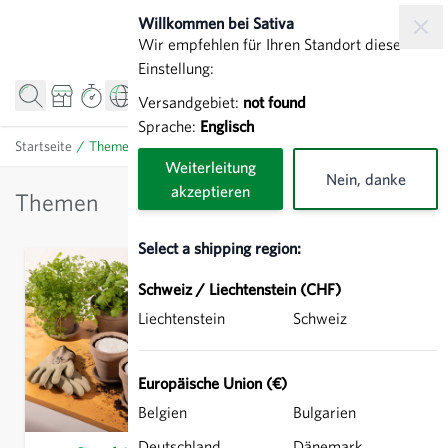
Direkt zum Inhalt
Willkommen bei Sativa
Wir empfehlen für Ihren Standort diese
Einstellung:
Versandgebiet:
not found
Sprache:
Englisch
Startseite
/
Themen
Weiterleitung
Nein, danke
akzeptieren
Themen
Select a shipping region:
Schweiz / Liechtenstein (CHF)
Liechtenstein
Schweiz
Europäische Union (€)
Belgien
Bulgarien
Deutschland
Dänemark