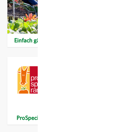
Einfach gärtnern
Balkonpflanzen
ProSpecieRara
Bioverita