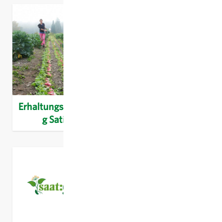
Erhaltungszüchtun
Kultursaat e.V.
g Sativa